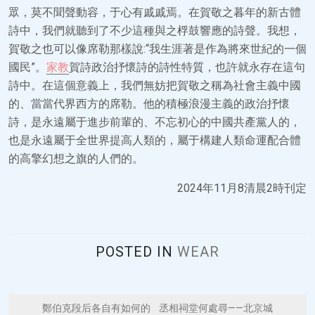
眾，莫不聞聲動容，于心有戚戚焉。在賀敬之暮年的新古體
詩中，我們就聽到了不少這種與之桴鼓響應的詩聲。我想，
賀敬之也可以像席勒那樣說:“我生涯著是作為將來世紀的一個
國民”。
家教
賀詩政治抒懷詩的詩性特質，也許就永存在這句
詩中。在這個意義上，我們無妨把賀敬之稱為社會主義中國
的、當當代界西方的席勒。他的積極浪漫主義的政治抒懷
詩，是永遠屬于進步前輩的、不忘初心的中國共產黨人的，
也是永遠屬于全世界提高人類的，屬于構建人類命運配合體
的高擎幻想之旗的人們的。
2024年11月8清晨2時刊定
POSTED IN
WEAR
P
鄭伯克段后各自有如何的
丞相祠堂何處尋——北京城