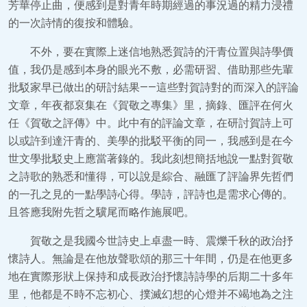
芳華停止曲，便感到是對青年時期經過的事況過的精力浸禮
的一次詩情的復按和體驗。
不外，要在實際上迷信地熟悉賀詩的汗青位置與詩學價
值，我仍是感到本身的眼光不敷，必需研習、借助那些先輩
批駁家早已做出的研討結果——這些對賀詩對的而深入的評論
文章，年夜都裒集在《賀敬之專集》里，摘錄、匯評在何火
任《賀敬之評傳》中。此中有的評論文章，在研討賀詩上可
以或許到達汗青的、美學的批駁平衡的同一，我感到是在今
世文學批駁史上應當著錄的。我此刻想簡括地說一點對賀敬
之詩歌的熟悉和懂得，可以說是綜合、融匯了評論界先哲們
的一孔之見的一點學詩心得。學詩，評詩也是需求心傳的。
且答應我附先哲之驥尾而略作施展吧。
賀敬之是我國今世詩史上卓盡一時、震爍千秋的政治抒
懷詩人。無論是在他放聲歌頌的那三十年間，仍是在他更多
地在實際形狀上保持和成長政治抒懷詩詩學的后期二十多年
里，他都是不時不忘初心、撲滅幻想的心燈并不竭地為之注