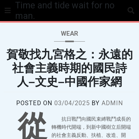
Time and tide wait for no
Skip
to
man.
content
WEAR
賀敬找九宮格之：永遠的
社會主義時期的國民詩
人–文史–中國作家網
POSTED ON
03/04/2025
BY
ADMIN
從
抗日戰鬥向國民束縛戰鬥成長的
轉機時代開端，到新中國樹立后開端
的社會主義反動、扶植、改造、開