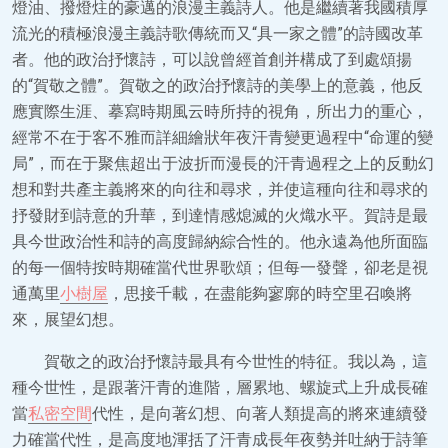
燈油、撥燈炷的豪邁的浪漫主義詩人。他是繼續著我國積厚
流光的積極浪漫主義詩歌傳統而又“具一家之體”的詩國改革
者。他的政治抒懷詩，可以說曾經首創并構成了到處頌揚
的“賀敬之體”。賀敬之的政治抒懷詩的美學上的意義，他反
應實際生涯、摹寫時期風云時所持的視角，所出力的重心，
經常不在于客不雅而詳細繪狀年夜汗青變更過程中“命運的變
局”，而在于聚焦超出于波折而漫長的汗青過程之上的反動幻
想和對共產主義將來的向往和尋求，并使這種向往和尋求的
抒發財到詩意的升華，到達情感熄滅的火熾水平。賀詩是最
具今世政治性和詩的高度歸納綜合性的。他永遠為他所面臨
的每一個特按時期確當代世界歌頌；但每一發聲，卻老是視
通萬里
小樹屋
，思接千載，在盡能夠寥廓的時空里召喚將
來，展望幻想。
賀敬之的政治抒懷詩最具有今世性的特征。我以為，這
種今世性，是跟著汗青的進階，層累地、螺旋式上升成長確
當
私密空間
代性，是向著幻想、向著人類提高的將來連續發
力確當代性，是高度地渾括了汗青成長年夜勢并吐納于詩筆