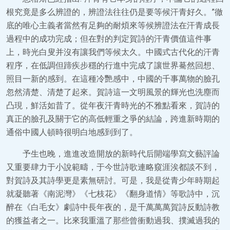
根究竟是多么辨證的，辨證法往往仍是要等候汗青好久。”徹
底的唯心主義者當然有足夠的耐煩來等候辨證法在汗青成長
過程中的成功完成；但在對的判定賀詩的汗青價值這件事
上，時光白叟并沒有讓我們等候太久。中國式古代化的汗青
程序，在低調但蹄疾步穩的行進中完成了讓世界驀然回想、
照目一新的感到。在這種冷艷感中，中國的千事萬物的臉孔
忽然清楚、清楚了起來。賀詩這一文明風景的輝光也洗塵而
凸現，鮮活如昔了。從年夜汗青時光的不雅點看來，賀詩的
真正的臉孔及關于它的高低輕重之爭的結論，跨進新時期的
通俗中國人頓時很明白地感到到了。
予生也晚，進進改造開放的新時代后開端學寫文藝評論
又重要肆力于小說範疇，于今世詩歌連略窺涯涘都談不到，
對賀詩及其詩學更是素無研討。可是，我是從青少年時期起
就凝聽著《南泥灣》《七枝花》《翻身道情》等歌詩中，沉
醉在《白毛女》劇詩中長年夜的，是千萬萬萬賀詩反動詩教
的獲益者之一。比來我重溫了那些曾衝動過我、撲滅過我的