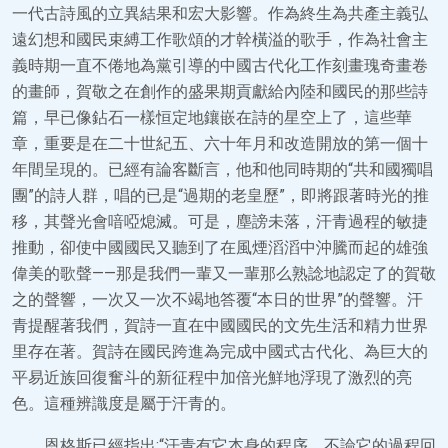
一代古詩風的立異結果和宏大影響。作為終生為共產主義弘
遠幻想和國民束縛工作歌頌的才幹橫溢的歌手，作為社會主
義時期一直不倦地為黨引導的中國古代化工作刻畫瑰奇畫卷
的畫師，賀敬之在創作的盛果期貢獻給內陸和國民的那些詩
篇，早已像鉆石一樣恒定地鑲嵌在詩的星空上了，這些華
章，重要是在二十世紀五、六十年月和改造開放的第一個十
年間呈現的。已經有論客斷言，他和他同時期的“共和國獨唱
團”的詩人群，唱的已是“過期的老皇歷”，即將跟著時光的推
移，其聲光會喑啞熄滅。可是，塵謗未落，汗青過程的敏捷
推動，卻使中國國民又聽到了在風煙滔滔中沖騰而起的雄強
偉美的歌聲——那是我們一輩又一輩那么熟諗地認定了的賀敬
之的聲響，一次又一次不竭地答覆“本日的世界”的聲響。汗
青提醒著我們，賀詩一直在中國國民的文先生活和精力世界
里存在著。賀詩在國民跨進為完成中國式古代化、為巨大的
平易近族回復奮斗的新征程中加倍光鮮地浮現了激烈的亮
色。這種辨識度是屬于汗青的。
恩格斯已經指出:“汗青有它本身的程序，不論它的過程回