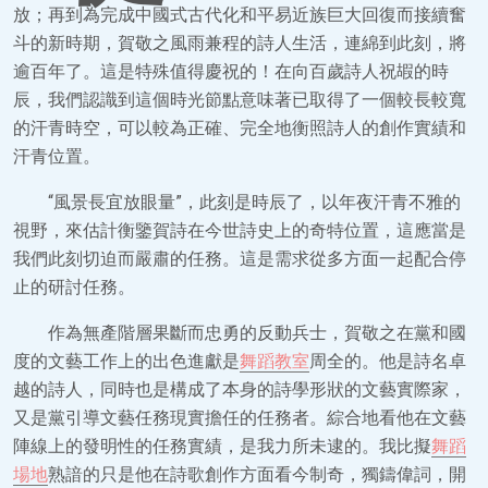
放；再到為完成中國式古代化和平易近族巨大回復而接續奮
斗的新時期，賀敬之風雨兼程的詩人生活，連綿到此刻，將
逾百年了。這是特殊值得慶祝的！在向百歲詩人祝嘏的時
辰，我們認識到這個時光節點意味著已取得了一個較長較寬
的汗青時空，可以較為正確、完全地衡照詩人的創作實績和
汗青位置。
“風景長宜放眼量”，此刻是時辰了，以年夜汗青不雅的
視野，來估計衡鑒賀詩在今世詩史上的奇特位置，這應當是
我們此刻切迫而嚴肅的任務。這是需求從多方面一起配合停
止的研討任務。
作為無產階層果斷而忠勇的反動兵士，賀敬之在黨和國
度的文藝工作上的出色進獻是
舞蹈教室
周全的。他是詩名卓
越的詩人，同時也是構成了本身的詩學形狀的文藝實際家，
又是黨引導文藝任務現實擔任的任務者。綜合地看他在文藝
陣線上的發明性的任務實績，是我力所未逮的。我比擬
舞蹈
場地
熟諳的只是他在詩歌創作方面看今制奇，獨鑄偉詞，開