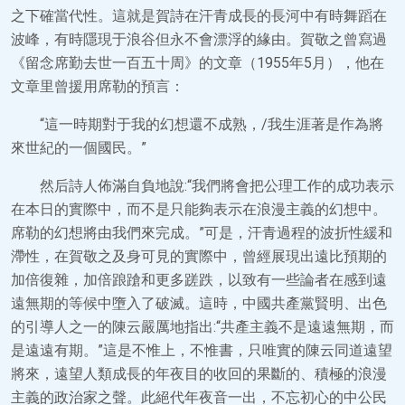
之下確當代性。這就是賀詩在汗青成長的長河中有時舞蹈在
波峰，有時隱現于浪谷但永不會漂浮的緣由。賀敬之曾寫過
《留念席勤去世一百五十周》的文章（1955年5月），他在
文章里曾援用席勒的預言：
“這一時期對于我的幻想還不成熟，/我生涯著是作為將
來世紀的一個國民。”
然后詩人佈滿自負地說:“我們將會把公理工作的成功表示
在本日的實際中，而不是只能夠表示在浪漫主義的幻想中。
席勒的幻想將由我們來完成。”可是，汗青過程的波折性緩和
滯性，在賀敬之及身可見的實際中，曾經展現出遠比預期的
加倍復雜，加倍踉蹌和更多蹉跌，以致有一些論者在感到遠
遠無期的等候中墮入了破滅。這時，中國共產黨賢明、出色
的引導人之一的陳云嚴厲地指出:“共產主義不是遠遠無期，而
是遠遠有期。”這是不惟上，不惟書，只唯實的陳云同道遠望
將來，遠望人類成長的年夜目的收回的果斷的、積極的浪漫
主義的政治家之聲。此絕代年夜音一出，不忘初心的中公民