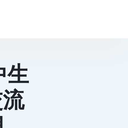
中生
交流
網