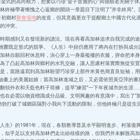
察金式的高尚精力，想要以巧珍“金子普通的心”與德順老夫關于休
林終極帶著慚愧之心返鄉的開頭一章題目下注明了“并非終局”。
月初鄉村
聚會場地
的改造，但其意義更在于提醒鄉土中國古代化
的沖突。
時期感到又在發現新的讀法。現在再看高加林追求自我完成的途
不挑釁既定形式的競爭。《人生》中頻仍應用了將內在打扮與成分
加林自願回村休息時，決心穿上一身最襤褸的衣服，拼命把本身“
為了凸起高加林與鄉村的水乳交融，讓人思慮村落實際無從安置
是，當路遠寫到高加林盼望巧珍穿上那件米黃色簡直良短袖，用
國油畫上的美麗姑娘；當高加林進城之后，又必需依照黃亞萍的審雅
翻領外衣和天藍色料子筒褲，提早“練習”一下年夜城市的生涯…
也在必需以物資標識成分品級、文明興趣的有意識中，寫出了“
勃勃打破了城鄉區隔對小我向下流動的限制，但他終極只是從生
人生》的1981年，現在，各類教導普及水平顯明進步、村落復
，似乎足以支持高加林們走出紛歧樣的路，但我們并未解脫高加