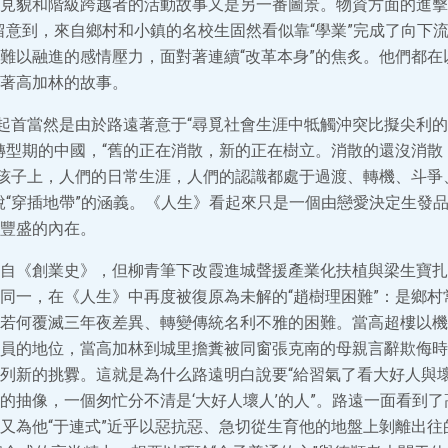
見貌和階級跨越者的活動故事又是另一番圖景。物資方面的進擊
留意到，來自鄉村和小鎮的名校生固然看似靠“學業”完成了向下
難以融進的感情壓力，面對著連續“改革本身”的焦炙。他們都在
著高加林的故事。
，起首當然是由於路遠著意于“尋覓社會生涯中牴觸沖突比擬尖利的
轉型期的中國，“舊的正在消散，新的正在樹立。消散的還沒消散
生孩子上，人們的日常生涯，人們的認識都處于過渡、轉機、斗爭
說“穿插地帶”的涵義。《人生》看起來只是一個由戀愛決定生發
豐盛的內在。
自《創業史》，但柳青筆下改霞進城聲援產業化扶植與梁生寶扎
同一，在《人生》中再度被復原為未解的“趙樹理困難”：是鄉村
若何覆滅三年夜差異、轉變傳統名利不雅的困難。當高超樓以機
員的地位，當高加林到城里擔糞被同窗張克南的母親言辭欺侮時
列新的挑釁。這就是為什么路遠明白說要“給習氣了看大好人與
的抽像，一個匆忙分不清是‘大好人壞人’的人”。路遠一面看到
又為他“于連式”近乎以惡抗惡、急切從生育他的地盤上剝離出往