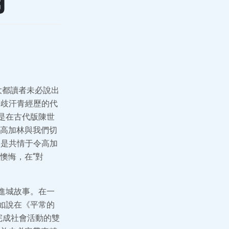
大都讀者未必說出
分歧汗青經歷的代
是在古代版陳世
高加林與我們切
，是共情于令高加
懊悔，在“對
進城故事。在一
如說在《平常的
完成社會活動的雙