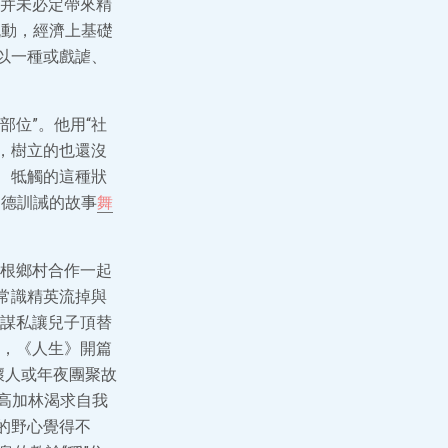
并未必定帶來精
流動，經濟上基礎
以一種或戲謔、
部位”。他用“社
，樹立的也還沒
、牴觸的這種狀
品德訓誡的故事
舞
根鄉村合作一起
常識精英流掉與
謀私讓兒子頂替
，《人生》開篇
壞人或年夜團聚故
了高加林渴求自我
的野心覺得不