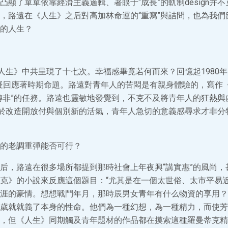
凸顯了單單依靠經濟主義邏輯、著眼于“成長”的軌制design并
，路遠在《人生》之后對高加林命運的“重寫”與詰問，也為我們
的人生？
《人生》中共呈現了十七次。幸福感畢竟若何而來？回憶起1980年
疑回應著時期命題。路遠對青年人的苦悶是有親身體驗的，寫作
轉非”的任務。路遠也靈敏地發覺到，不克不及將青年人的狂熱與
由於改造開放付與個別新的活氣，青年人急切的意義感尋求才非分
的老調重彈能否可行？
后，路遠在很多場所都提到那時社會上年夜興“講實惠”的風尚，
克》的小說來反應這個題目：“尤其是在一個太世俗、太市平易
涯的豪情。想想戰鬥年月，那時辰男女青年有什么物資的享用？
歲就就義了本身的性命。他們為一種幻想，為一種精力，而使芳
，但《人生》同期觸及青年題材的作品都在摸索這種羅曼蒂克精