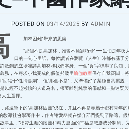
POSTED ON
03/14/2025
BY
ADMIN
高
加林困難”帶來的思慮
“那個不是高加林，誰曾不負劉巧珍”——生怕是年夜
口的一句心里話。每位讀者在瀏覽《人生》時都有基于
許牴觸的立場端詳高加林和我們本身。一個“負”字標舉了良知，
義務，在尋求小我完成的價值邦畿里
瑜伽教室
保存自我審閱，將
劇”回結于“性情喜劇”。但“那個不是”，又準備好了某種自我擺脫
是以經不起考驗的人道為名，帶著離別純摯的傷感和一點遲疑與
出人生選擇。
，路遠筆下的“高加林困難”仍在，并且不再是專屬于鄉村青年的
”的教導社會學著作中，作者謝愛磊就在媒介部門提到了路遠。假
故事里，“物資生涯的磨難和精力層面的幸福是戰勝成分制約、