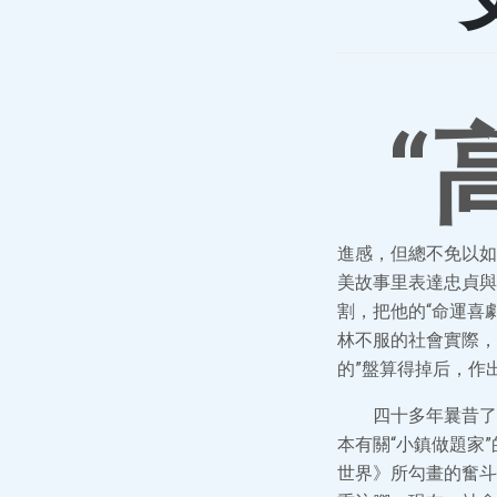
“
進感，但總不免以如
美故事里表達忠貞與
割，把他的“命運喜
林不服的社會實際，
的”盤算得掉后，作
四十多年曩昔了
本有關“小鎮做題家
世界》所勾畫的奮斗