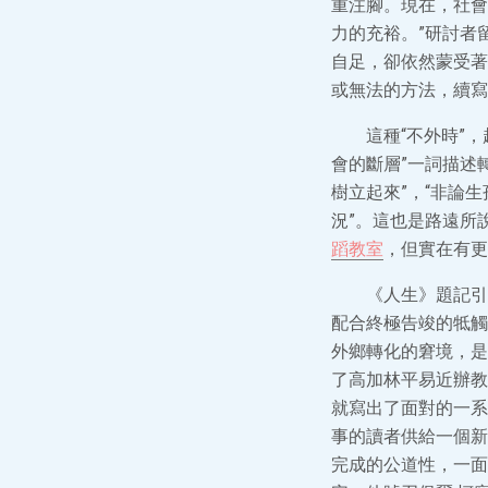
重注腳。現在，社會
力的充裕。”研討者
自足，卻依然蒙受著
或無法的方法，續寫
這種“不外時”
會的斷層”一詞描述
樹立起來”，“非論
況”。這也是路遠所
蹈教室
，但實在有更
《人生》題記引
配合終極告竣的牴觸
外鄉轉化的窘境，是
了高加林平易近辦教
就寫出了面對的一系
事的讀者供給一個新
完成的公道性，一面