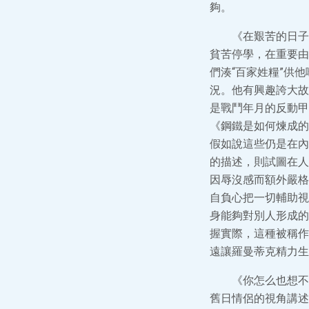
夠。
《在艱苦的日子
貧苦停學，在重要由
們湊“百家姓糧”供
況。他有興趣誇大故
是戰鬥年月的反動甲
《鋼鐵是如何煉成的
假如說這些仍是在內
的描述，則試圖在人
因辱沒感而額外嚴格
自負心把一切輔助視
身能夠對別人形成的
握實際，這種被稱作
遠讓羅曼蒂克精力生
《你怎么也想不
舊日情侶的視角講述