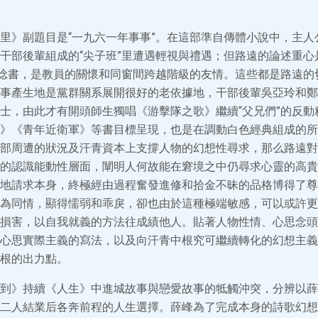
里》副題目是“一九六一年事事”。在這部準自傳體小說中，主人
干部後輩組成的“尖子班”里遭遇輕視與禮遇；但路遠的論述重心是
他唸書，是教員的關懷和同窗間跨越階級的友情。這些都是路遠的
事產生地是黨群關系展開很好的老依據地，干部後輩吳亞玲和鄭
士，由此才有開頭師生獨唱《游擊隊之歌》繼續“父兄們”的反動
》《青年近衛軍》等書目標呈現，也是在調動白色經典組成的所
部周遭的狀況及汗青資本上支撐人物的幻想性尋求，那么路遠對
的認識能動性層面，闡明人何故能在窘境之中仍尋求心靈的高貴
地請求本身，終極經由過程奮發進修和拾金不昧的品格博得了尊
為同情，顯得懦弱和乖戾，卻也由於這種極端敏感，可以或許更
損害，以自我就義的方法往成績他人。貼著人物性情、心思念頭
心思實際主義的寫法，以及向汗青中根究可繼續轉化的幻想主義
根的出力點。
到》持續《人生》中進城故事與戀愛故事的牴觸沖突，分辨以薛
二人結業后各奔前程的人生選擇。薛峰為了完成本身的詩歌幻想