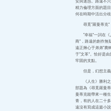
安與迷惑。路遠不只
精力倫理方面的題目
何在時期中活出分歧
尋覓“羅曼蒂克”
“幸福”一詞在
商”，路遠的創作無
遠正揪心于弟弟“農
于“文革”。恰好是
牢固的支點。
但是，幻想主義
《人生》勝利之
部題為《尋覓羅曼蒂
曼蒂克能帶來一種生
青，有的人在二十多
遠沒有寫成這篇小說