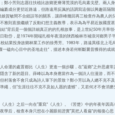
；鄭小芳則志愿往扶植比故鄉更瘠薄荒漠的毛烏素戈壁。兩人身
編纂成分更切近路遠，但路遠用反諷的語調寫這個以興趣區隔階
姑娘賀敏間不合錯誤等的關系，讓薛峰幾回再三檢查作為農人的
不雅則直接繼續了反動幻想主義教導，表示為為平易近族國度甚
情結”背后是一個個詳細真正的的扎根故事，是上世紀50年月率
日勒岱，是1974年開端扎根年夜漠的陜西榆林市補浪河鄉男子
農校結業投身故鄉林業工作的徐秀芳。1983年，路遠異樣北上毛
步驟一磕向心目中的圣地走往”，描述本身若何斬斷曩昔獲得的成
人命運的處置都比《人生》更進一個步驟，在“返鄉”之外思慮常
隱含了新的題目。薛峰以為本身應當作為一個詩人往漫游，而不
但村落會不會只成為詩人筆下的景致？鄭小芳以為人總不克不及
準繩，但“生涯往往不克不及如人愿的遺憾”，又若何才不會消磨
《人生》之后一向在“重寫”《人生》。《苦楚》中的年夜年因高
夜學后，檢查本身只想在小麗眼前證實“莫把人看扁”的報復心思