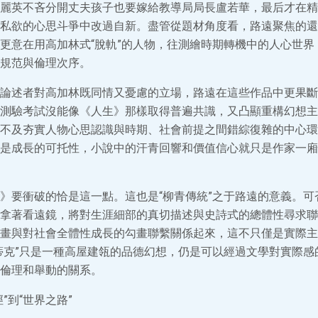
麗英不吝分開丈夫孩子也要嫁給教導局局長盧若華，最后才在精
私欲的心思斗爭中改過自新。盡管從題材角度看，路遠聚焦的還
更意在用高加林式“脫軌”的人物，往測繪時期轉機中的人心世界
規范與倫理次序。
論述者對高加林既同情又憂慮的立場，路遠在這些作品中更果斷
測驗考試沒能像《人生》那樣取得普遍共識，又凸顯重構幻想主
不及夯實人物心思認識與時期、社會前提之間錯綜復雜的中心環
是成長的可托性，小說中的汗青回響和價值信心就只是作家一廂
》要衝破的恰是這一點。這也是“柳青傳統”之于路遠的意義。可
拿著看遠鏡，將對生涯細部的真切描述與史詩式的總體性尋求聯
畫與對社會全體性成長的勾畫聯繫關係起來，這不只僅是實際主
蒂克”只是一種高屋建瓴的品德幻想，仍是可以經過文學對實際感
倫理和舉動的關系。
”到“世界之路”