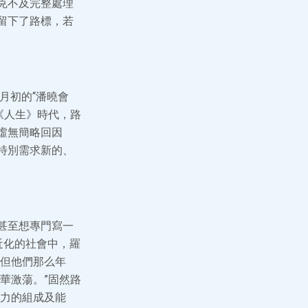
不克不及完整處理
留下了路標，若
月初的“潘曉會
《人生》時代，路
虛無簡略回因
特別需求新的、
甚至想專門寫一
近化的社會中，羅
但他們那么年
華激蕩。”固然路
力的組成及能