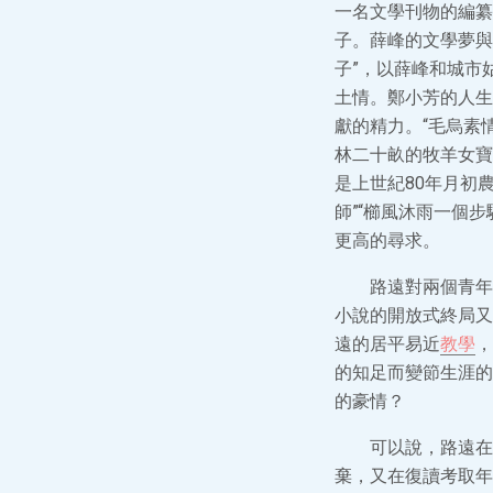
一名文學刊物的編纂
子。薛峰的文學夢與
子”，以薛峰和城市
土情。鄭小芳的人生
獻的精力。“毛烏素
林二十畝的牧羊女寶
是上世紀80年月初
師”“櫛風沐雨一個
更高的尋求。
路遠對兩個青年
小說的開放式終局又
遠的居平易近
教學
，
的知足而變節生涯的
的豪情？
可以說，路遠在
棄，又在復讀考取年