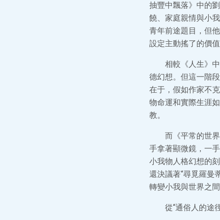
抽豐中飄落》中的劉
饒、家庭親情與小我
青年前途題目，但他
設定主動搖了的價值
相較《人生》中
德幻想。但這一階段
在于，假如作家不克
物命運和實際生涯如
教。
而《平常的世界
手拿著顯微鏡，一手
小我物人格幻想的刻
還決議著“尋覓羅曼
轉變小我與世界之間
從“通俗人的途徑