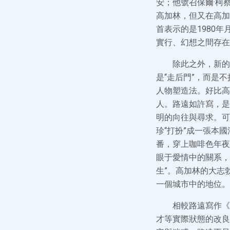
安；他號召保爾·柯
高加林，但又在高加
首表示的是1980年
實行、幻想之間存在
除此之外，新的
是“走后門”，而是
人物塑造法。好比高
人。路遠如許寫，是
明的向往與尋求。可
珍“打扮”成一張本
番，穿上咖啡色年夜
眼于愛情中的關系，
生”。高加林的大志
一個城市中的地位。
相較路遠寫作《
才等實際狀態的改良