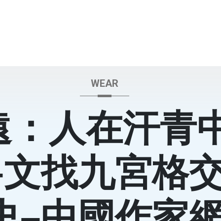
WEAR
遠：人在汗青
–文找九宮格
史–中國作家