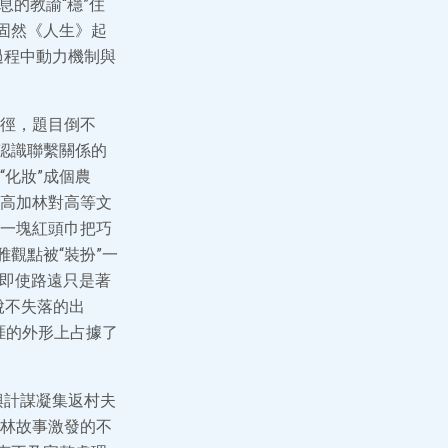
息的教諭“穩”住
固然《人生》起
過程中動力機制與
徑，題目倒不
認識聯繫關係的
化妝”成個農
高加林對高等文
一塊紅頭巾把巧
觀點被“裝扮”一
…即使路遠只是著
脫不失落的出
涯的外形上占據了
興計謀凝集返村夫
林故事激發的不