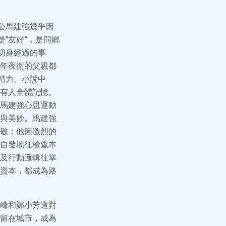
公馬建強幾乎因
“友好”，是同鄉
切身經過的事
年夜衛的父親都
精力。小說中
有人全體記憶。
馬建強心思運動
與美妙。馬建強
敬；他因激烈的
自發地往檢查本
及行動邏輯往掌
資本，都成為路
峰和鄭小芳這對
留在城市，成為