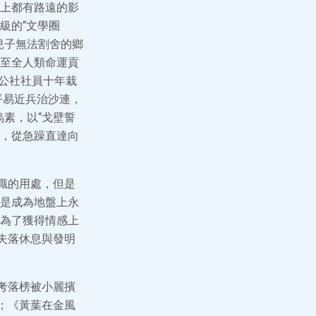
上都有路遠的影
級的“文學圈
兒子無法割舍的鄉
至全人類命運貢
領公社社員十年栽
平易近兵治沙連，
烏素，以“戈壁誓
就，從急躁直達向
識的用處，但是
是成為地盤上永
為了獲得情感上
失落休息與發明
考落榜被小麗擯
；《黃葉在金風