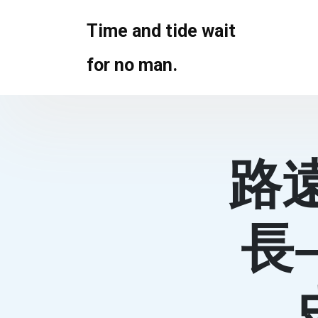
Skip
to
Time and tide wait
content
for no man.
路
長