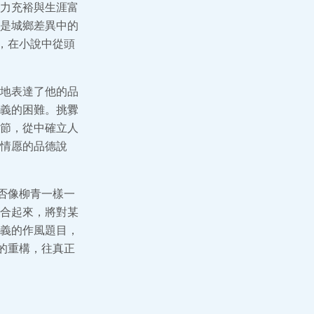
力充裕與生涯富
是城鄉差異中的
，在小說中從頭
地表達了他的品
義的困難。挑釁
節，從中確立人
情愿的品德說
否像柳青一樣一
合起來，將對某
義的作風題目，
的重構，往真正