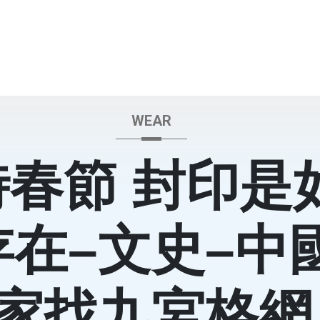
WEAR
時春節 封印是
存在–文史–中
家找九宮格網