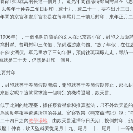
春節封印就真的長達一個月了。道光年間禮部侍郎周壽昌在《思
，以每年十仲春二旬日封印，或十九，或二十一，要不出此三日。
年間的京官和處所官都是在每年尾月二十前后封印，來年正月二
1906年），一個名叫許寶蘅的文人在北京當小官，封印之后寫詩
寫對聯。曹司封印三旬假，預備巡游廠甸錢。”放了年假，在住
在催收酒債。單元里放了三旬年假，預備往琉璃廠走走，尋訪一
三旬就是三十天，仍然是封印一個月。
也要封印
，封印就等于春節假期開端，開印就等于春節假期停止，那么封
來斷定呢？這就需求讓一個特別的機構退場，欽天監。
似于此刻的地理臺，擔任察看星象和推算歷法，只不外欽天監的
為國度年夜事遴選所謂的谷旦。富察敦崇《燕京歲時記》說：“
二十四日之內
教學場地
，由欽天監選擇每日天期，按例封印，頒
農歷十仲春，欽天監就要從尾月十九、尾月二十、尾月二十一等