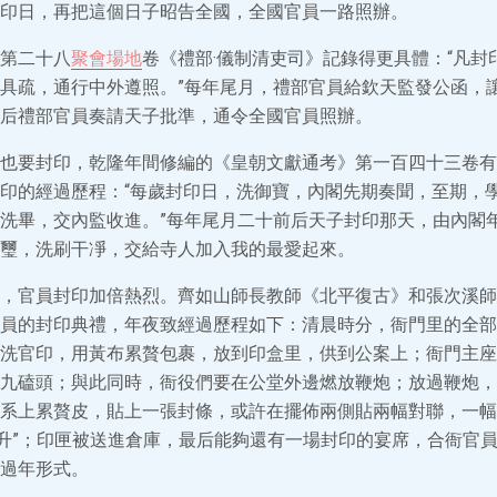
印日，再把這個日子昭告全國，全國官員一路照辦。
第二十八
聚會場地
卷《禮部·儀制清吏司》記錄得更具體：“凡封
具疏，通行中外遵照。”每年尾月，禮部官員給欽天監發公函，
后禮部官員奏請天子批準，通令全國官員照辦。
也要封印，乾隆年間修編的《皇朝文獻通考》第一百四十三卷有
印的經過歷程：“每歲封印日，洗御寶，內閣先期奏聞，至期，
洗畢，交內監收進。”每年尾月二十前后天子封印那天，由內閣
璽，洗刷干凈，交給寺人加入我的最愛起來。
，官員封印加倍熱烈。齊如山師長教師《北平復古》和張次溪師
員的封印典禮，年夜致經過歷程如下：清晨時分，衙門里的全部
洗官印，用黃布累贅包裹，放到印盒里，供到公案上；衙門主座
九磕頭；與此同時，衙役們要在公堂外邊燃放鞭炮；放過鞭炮，
系上累贅皮，貼上一張封條，或許在擺佈兩側貼兩幅對聯，一幅
高升”；印匣被送進倉庫，最后能夠還有一場封印的宴席，合衙官
過年形式。