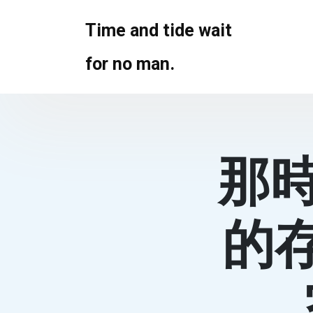
Skip
to
Time and tide wait
content
for no man.
那
的