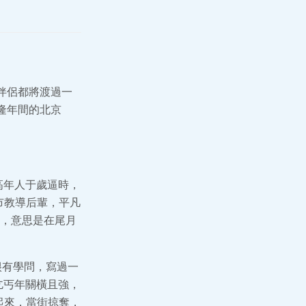
伴侶都將渡過一
隆年間的北京
高年人于歲逼時，
市教導后輩，平凡
，意思是在尾月
很有學問，寫過一
乞丐年關橫且強，
起來，當街掠奪，