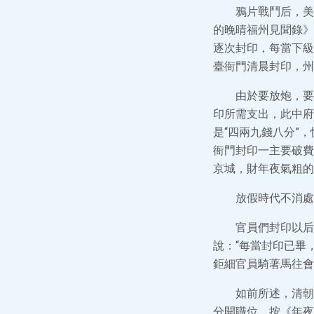
鴉片戰鬥后，美
的晚晴福州見聞錄》
逐次封印，每當下級
臺衙門清晨封印，州
由於要放炮，要
印所需支出，此中府
是“四兩九錢八分”
衙門封印一主要破費
京城，財年夜氣粗的
放假時代不消處
官員們封印以后
說：“每當封印已畢
鉅細官員騎著馬往會
如前所述，清朝
分開職位。按《年夜