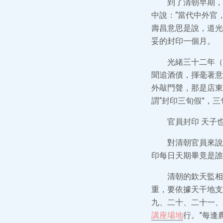
到了清朝早期，
中說：“當代中外官
壽昌意思是說，道光
妥的封印一個月。
光緒三十二年（
聞追酒債，揮毫著意
外敲門聲，那是店東
謂“封印三旬假”，
官員封印 天子
對清朝官員來說
印每日天期畢竟是誰
清朝的欽天監相
重，要依據天干地支
九、二十、二十一、
講座場地
行。”每逢