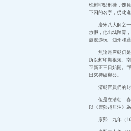
晚封印點刑徒，愧負
下囚的名字，從此進
唐宋八大師之一
放假，他出城踏青，
處處游玩，知州和通
無論是唐朝仍是
所以封印期很短。南
至新正三日始開。”
出來持續辦公。
清朝官員們的封
但是在清朝，春
以《康熙起居注》為
康熙十九年（1