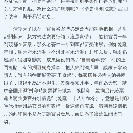
不及像往常一樣登堂審理，再年夜的刑事案件也得放到開印
以后才幹打點。為什么如許規則呢？《清史稿·刑法志》說明
了啟事：與平易近歇息。
清朝天子以為，官員審案時必定會盡能夠地把相干蒼生
都關起來，想方想法索要行賄（這是實情），假如官員一年
到頭都在審案，那么老蒼生一年到頭都要受連累。例如乾隆
年間，順天府永清縣（今河北省永清縣）封印以后，縣令仍
然讓衙役照常辦案，成果衙役們為了“自籌過年費”，有的上
門抓賭，有的攔阻獨身搭客，把人鎖到酒店里，讓家眷拿錢
贖人，還有的往商展索要“工食銀”，每家店展必需交納幾兩
銀子，搞得平易近不聊生。乾隆得知此事，年夜為大怒，請
求全國州縣“封印時將票暫行繳銷，俟開印，差拘另行給票，
違者將州縣官分辨議處”（乾隆二十八年律令），意思是封印
時代撤銷州縣官員的辦案權。從這個角度說，清朝長達個把
月的封印倒不是為了讓官員歇息，而是為了讓蒼生能喘口
吻。