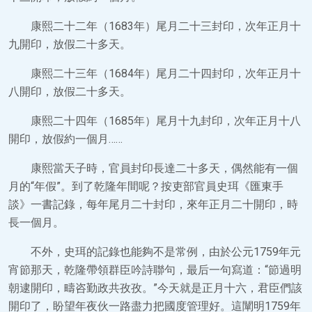
康熙二十二年（1683年）尾月二十三封印，次年正月十
九開印，放假二十多天。
康熙二十三年（1684年）尾月二十四封印，次年正月十
八開印，放假二十多天。
康熙二十四年（1685年）尾月十九封印，次年正月十八
開印，放假約一個月……
康熙當天子時，官員封印長達二十多天，偶然能有一個
月的“年假”。到了乾隆年間呢？按吏部官員史珥《匯東手
談》一書記錄，每年尾月二十封印，來年正月二十開印，時
長一個月。
不外，史珥的記錄也能夠不是常例，由於公元1759年元
宵節那天，乾隆帶領群臣吟詩聯句，最后一句寫道：“節過明
朝逮開印，疇咨勤政共孜孜。”今天就是正月十六，君臣們該
開印了，盼望年夜伙一路盡力把國度管理好。這闡明1759年