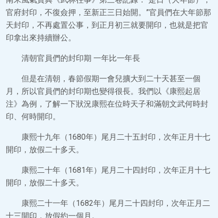
官府封印，不復僉押，至新正三日始開。”官員們在大年節那
天封印，不再處置公事，到正月初三就要開印，也就是把官
印拿出來持續辦公。
清朝官員們的封印期 一年比一年長
但是在清朝，春節假期一會兒擴大到二十天甚至一個
月，所以官員們的封印期也變得很長。我們以《康熙起居
注》為例，了解一下狀況康熙在位時天子和滿朝文武何時封
印、何時開印。
康熙十九年（1680年）尾月二十五封印，次年正月十七
開印，放假二十多天。
康熙二十年（1681年）尾月二十四封印，次年正月十七
開印，放假二十多天。
康熙二十一年（1682年）尾月二十四封印，次年正月二
十三開印，放假約一個月。