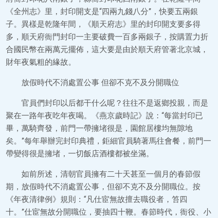
《全州志》里，封印開支是“四兩九錢八分”，快要五兩銀
子。異樣是乾隆年間，《順天府志》里的封印開支要多得
多，順天府衙門封印一主要破費一百多兩銀子，按購置力折
合國民幣在兩萬元擺佈，這大要是由於順天府管著北京城，
財年夜氣粗的緣故。
放假時代不消處置公事 但卻不克不及分開職位
官員們封印以后都干什么呢？往往不是返鄉投親，而是
聚在一路年夜吃年夜喝。《燕京歲時記》說：“每當封印已
畢，萬騎齊發，前門一帶擁堵很是，園館居樓均無隙地
矣。”每年舉辦完封印典禮，鉅細官員騎著馬往會餐，前門一
帶變得很是擁堵，一切飯店酒樓都被坐滿。
如前所述，清朝官員擁有二十天甚至一個月的春節假
期，放假時代不消處置公事，但卻不克不及分開職位。按
《年夜清律例》規則：“凡仕宦無故擅去職役者，笞四
十。”仕宦無故分開職位，要抽四十鞭。春節時代，衙役、小