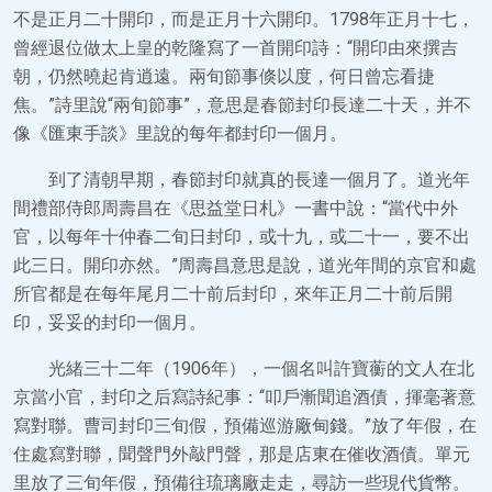
不是正月二十開印，而是正月十六開印。1798年正月十七，
曾經退位做太上皇的乾隆寫了一首開印詩：“開印由來撰吉
朝，仍然曉起肯逍遠。兩旬節事倏以度，何日曾忘看捷
焦。”詩里說“兩旬節事”，意思是春節封印長達二十天，并不
像《匯東手談》里說的每年都封印一個月。
到了清朝早期，春節封印就真的長達一個月了。道光年
間禮部侍郎周壽昌在《思益堂日札》一書中說：“當代中外
官，以每年十仲春二旬日封印，或十九，或二十一，要不出
此三日。開印亦然。”周壽昌意思是說，道光年間的京官和處
所官都是在每年尾月二十前后封印，來年正月二十前后開
印，妥妥的封印一個月。
光緒三十二年（1906年），一個名叫許寶蘅的文人在北
京當小官，封印之后寫詩紀事：“叩戶漸聞追酒債，揮毫著意
寫對聯。曹司封印三旬假，預備巡游廠甸錢。”放了年假，在
住處寫對聯，聞聲門外敲門聲，那是店東在催收酒債。單元
里放了三旬年假，預備往琉璃廠走走，尋訪一些現代貨幣。