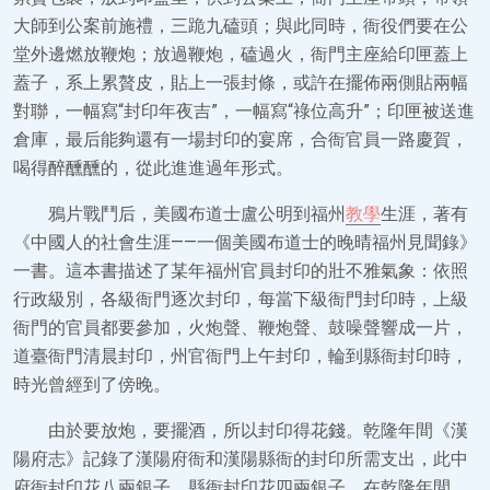
大師到公案前施禮，三跪九磕頭；與此同時，衙役們要在公
堂外邊燃放鞭炮；放過鞭炮，磕過火，衙門主座給印匣蓋上
蓋子，系上累贅皮，貼上一張封條，或許在擺佈兩側貼兩幅
對聯，一幅寫“封印年夜吉”，一幅寫“祿位高升”；印匣被送進
倉庫，最后能夠還有一場封印的宴席，合衙官員一路慶賀，
喝得醉醺醺的，從此進進過年形式。
鴉片戰鬥后，美國布道士盧公明到福州
教學
生涯，著有
《中國人的社會生涯——一個美國布道士的晚晴福州見聞錄》
一書。這本書描述了某年福州官員封印的壯不雅氣象：依照
行政級別，各級衙門逐次封印，每當下級衙門封印時，上級
衙門的官員都要參加，火炮聲、鞭炮聲、鼓噪聲響成一片，
道臺衙門清晨封印，州官衙門上午封印，輪到縣衙封印時，
時光曾經到了傍晚。
由於要放炮，要擺酒，所以封印得花錢。乾隆年間《漢
陽府志》記錄了漢陽府衙和漢陽縣衙的封印所需支出，此中
府衙封印花八兩銀子，縣衙封印花四兩銀子。在乾隆年間