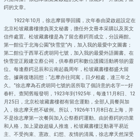
鍔的文章。
1922年10月，徐志摩留學回國，次年春由梁啟超設定在
北京松坡藏書樓擔負英文秘書，擔任外文冊本采購以及英文
信件處置。松坡藏書樓是為了留念蔡鍔而成立，分設兩館。
第一館位于北海公園“快雪堂”內，加入我的最愛中文圖書；
第二館位于西單石虎胡同七號，加入我的最愛外語圖書。在
快雪堂正殿建立蔡公祠，供奉蔡鍔和數位護國活動將領的靈
位。每逢蔡鍔忌辰和云南起義周年，松坡藏書樓都盛大留
念。據蔣復璁回想：“志摩亦往同寓，日夕相處，達三年之
久。”徐志摩為石虎胡同七號的居所取了個詩意的名字——好
春軒。查閱舊報發明，1923年到1925年，每逢11月8日、12
月25日，北京松坡藏書樓都有留念運動，全部人員餐與加
入，徐志摩天然不破例。所以，1926年11月8日在上海，并
不是徐志摩第一次餐與加入公祭蔡鍔運動。由於蔡鍔的功業
和人格，加上梁啟超級人推進，松坡藏書樓泛動著平易近
主、不受拘束、憲政、幻想、友情的清風，徐志摩天然深受