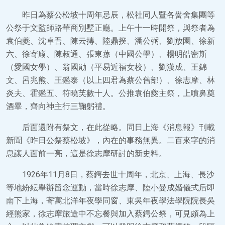
昨日為蔡公松坡十周年忌辰，松社同人暨各黌舍集團等
公祭于文監師路華商別墅正廳。上午十一時開祭，與祭者為
袁伯夔、沈卓吾、陳云摶、陸鼎揆、潘公弼、劉放園、徐新
六、徐寄庼、陳叔通、張東蓀（中國公學）、楊明皓密斯
（愛國女學）、翁國勛（平易近福女校）、劉漢成、王錦
文、呂兆熊、王鑑泰（以上四君為蔡公舊部）、徐志摩、林
炎夫、霍鑑五、符曉芙數十人。公推袁伯夔主祭，上噴鼻奠
酒畢，齊向神主行三鞠躬禮。
后面還附有祭文，在此從略。同日上海《消息報》刊載
新聞《昨日公祭蔡松坡》，內在的事務無異。二百來字的消
息讓人面前一亮，這是徐志摩研討的新史料。
1926年11月8日，蔡鍔去世十周年，北京、上海、長沙
等地紛紜舉辦留念運動，當時徐志摩、陸小曼成婚儀式后即
南下上海，寄寓北洋年夜學同窗、東吳年夜學法學院院長吳
經熊家，徐志摩旅途中不忘餐與加入蔡鍔公祭，可見頗為上