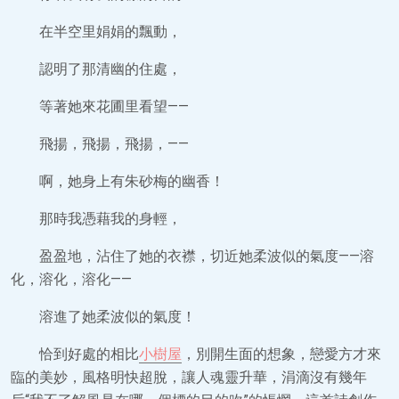
在半空里娟娟的飄動，
認明了那清幽的住處，
等著她來花圃里看望——
飛揚，飛揚，飛揚，——
啊，她身上有朱砂梅的幽香！
那時我憑藉我的身輕，
盈盈地，沾住了她的衣襟，切近她柔波似的氣度——溶
化，溶化，溶化——
溶進了她柔波似的氣度！
恰到好處的相比
小樹屋
，別開生面的想象，戀愛方才來
臨的美妙，風格明快超脫，讓人魂靈升華，涓滴沒有幾年