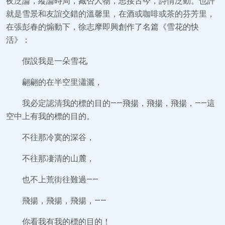
夜泛論，縱論時局，臧否人物，思接古今，詩情泛動。也許
就是雪景和友誼交錯的溫馨里，在酒或咖啡或茶的芬芳里，
在張彭春的煽動下，徐志摩即興創作了名篇《雪花的快
活》：
假設我是一朵雪花,
翩翩的在半空里瀟灑，
我必定認清我的標的目的——飛揚，飛揚，飛揚，——這
空中上有我的標的目的。
不往那冷寞的深谷，
不往那凄清的山麓，
也不上荒街往難過——
飛揚，飛揚，飛揚，——
你看我有我的標的目的！