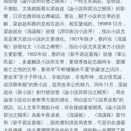
期頒發《論小說和社會之關系》，一時文名鵲起。從標題、
不雅點、文風都能看出梁啟超《論小說與群治之關系》的影
響，日后也獲得徐志摩確認。實在，關于小說和文學的見
解，梁啟超和蔡鍔是相互啟示、相互鑒戒的。1898年12月，
梁啟超在《清議報》頒發《譯印政治小說序》，指出小說尤
其是東方政治小說的主要感化。1901年除夕，蔡鍔在《清議
報》頒發短文《小說之權勢》，指出小說尤其是東方小說的
主要影響。1902年頭，蔡鍔在《新平易近叢報》頒發《軍公
民篇》，多處觸及小說和文學：要倡導激起忠義時令、愛國
救亡之情的文學，要尋求“不斬樓蘭終不還”的豪放之詩詞，
要改革“非才子即佳人，非狐則妖，非鬼即神，或古怪荒誕，
或淫褻卑鄙”的舊小說，從而改革公民精力。同年11月，梁啟
超在《新小說》創刊號頒發《論小說與群治之關系》，周全
論述小說在社會教導方面的感化，明白提出“小說界反動”的
標語。以上文章不雅點分歧，存在接續遞進關系,《論小說與
群治之關系》為集年夜成者。《清議報》、《清議報》叢刊
和《新平易近叢報》，固然遭到清當局查禁，可是仍在邊疆
大批傳播。徐志摩瀏覽梁啟超的文章，很能夠一并瀏覽了蔡