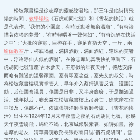
松坡藏書樓是徐志摩的靈感謝發地，那三年是他詩情飛
揚的時間，
教學場地
《石虎胡同七號》和《雪花的快活》就
是代表作。“我們的小園庭，有時泛動著無窮溫順”，“有時淡
描著依稀的夢景”，“有時輕喟著一聲何如”，“有時沉醉在快活
之中”；“大批的蹇翁，巨樽在手，蹇足直指天空，一斤，兩
瑜伽教室
斤，杯底喝盡，滿懷酒歡，滿面酒紅，連珠的笑響
中，浮冷靜仙人似的酒翁”。在徐志摩純真明快的筆調下，石
虎胡同七號這座“古木參天，王府似的年夜天井”，儼然安靜
而略有難過的溫馨家園。蹇翁即蹇念益，蹇先艾的叔父，時
為松坡藏書樓現實掌管人，早年介入蔡鍔謀害反袁、護國活
動，后任國會議員，傷國是日非，又半身癱廢，于是酗酒過
活。幾年以后，蹇念益在松坡藏書樓上吊身亡，徐志摩在信
中談及，傷感不已。依據張詩洋師長教師考據，《雪花的快
活》出生在1924年12月末年夜雪之夜的石虎胡同七號。那幾
天年夜雪紛飛，綿延不竭，北京城銀裝素裹、如詩如畫。徐
志摩的老友、清華書院教務長張彭春日誌“宿石虎胡同”，雪