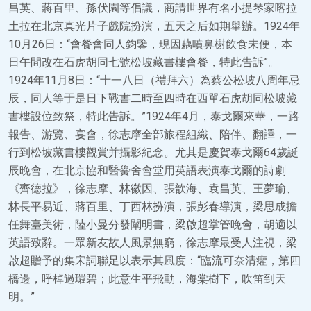
昌英、蔣百里、孫伏園等倡議，商請世界有名小提琴家喀拉
土拉在北京真光片子戲院扮演，五天之后如期舉辦。1924年
10月26日：“會餐會同人鈞鑒，現因藕噴鼻榭飲食未便，本
日午間改在石虎胡同七號松坡藏書樓會餐，特此告訴”。
1924年11月8日：“十一八日（禮拜六）為蔡公松坡八周年忌
辰，同人等于是日下戰書二時至四時在西單石虎胡同松坡藏
書樓設位致祭，特此告訴。”1924年4月，泰戈爾來華，一路
報告、游覽、宴會，徐志摩全部旅程組織、陪伴、翻譯，一
行到松坡藏書樓觀賞并攝影紀念。尤其是慶賀泰戈爾64歲誕
辰晚會，在北京協和醫黌舍會堂用英語表演泰戈爾的詩劇
《齊德拉》，徐志摩、林徽因、張歆海、袁昌英、王夢瑜、
林長平易近、蔣百里、丁西林扮演，張彭春導演，梁思成擔
任舞臺美術，陸小曼分發闡明書，梁啟超掌管晚會，胡適以
英語致辭。一眾新友故人風景無窮，徐志摩最受人注視，梁
啟超贈予的集宋詞聯足以表示其風度：“臨流可奈清癯，第四
橋邊，呼棹過環碧；此意生平飛動，海棠樹下，吹笛到天
明。”