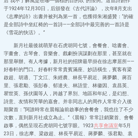
后“我不了解風是在哪一個標的目的吹”的悵惘。這首詩創作
于1924年12月30日，后頒發在《古代評論》，次年8月支出
《志摩的詩》出書并被列為第一首，也獲得朱湘盛贊：“的確
是全部詩中坐紅椅的一首詩——全部詩中最完善的一首詩是
《雪花的快活》。”
新月社最後就萌芽在石虎胡同七號，會餐會、唸書會、
字畫會、古琴會、音樂會、戲劇扮演謀劃在那里，甚至就在
那里舉辦。有人考據，新月社的招牌最早掛在徐志摩居所——
好春軒的門口。好春軒常常貴賓滿座、妙語橫生，賓客有梁
啟超、胡適、丁文江、朱經農、林長平易近、蔣夢麟、蔣百
里、張君勱、張彭春、郁達夫、林語堂、林徽因、袁昌英、
瞿世英、孫伏園等人，跨越了界別、地區和年紀，是幻想、
詩意、友情和芳華的嘉會。并非同志人的周作人常常介入後
期聚首：“阿誰時常在晨報論前啟事的會餐會，我也往了不少
次數，直到新月社成立為止。”《晨報》常常註銷聚首、會餐
啟事，偶然呈現石虎胡同七號字眼。1923
共享會議室
年5月
23日，徐志摩、梁啟超、林長平易近、蔣夢麟、張君勱、袁