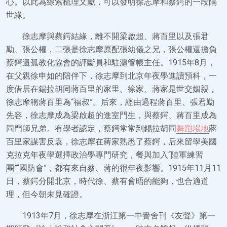
心。以此為線索梳理文獻，可以發明徐志摩和蔡鍔的一段隔
世緣。
徐志摩與蔡鍔結緣，離不開梁啟超、蔣百里以及張君
勱、張公權，二張是徐志摩原配張幼儀之兄，張公權還擔負
蔡鍔遺孤教化協會的評斷員和駐滬管帳主任。1915年8月，
在父親徐申如的陪伴下，徐志摩到北京年夜學進讀預科，一
度借居在錫拉胡同蔣百里的家里。徐家、蔣家是世交姻親，
徐志摩稱蔣百里為“福叔”。后來，經由過程蔣百里、張君勱
先容，徐志摩成為梁啟超的進室門生，與蔡鍔、蔣百里成為
同門師兄弟。有學者認定，蔡鍔常常到錫拉胡同
舞蹈場地
蔣
百里家謀害反袁，徐志摩在蔣家熟悉了蔡鍔，后來留學美國
克拉克年夜學選擇政治學專門研究，餐與加入“陸軍練習
團”“國防會”，都有來自蔡、蔣的很年夜影響。1915年11月11
日，蔡鍔分開北京，時代徐、蔡有會晤的能夠，也合適道
理，但今朝未見確證。
1913年7月，徐志摩在浙江第一中黌舍刊《友聲》第一