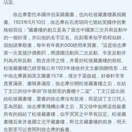
沾染。
徐志摩委托本國伴侶采購圖書，也向松坡藏書樓募捐圖
書。1923年5月10日，徐志摩在石虎胡同七號給英國伴侶奧
格頓寫信：“藏書樓的創立是為了留念中國第三次共和反動中
的一個好漢，并以他的名字定名。此刻看來似乎前程似錦，
假如諸事順遂，每年有年夜約500鎊用來買書。”這是徐志摩
第一次直接評價蔡鍔，將護國活動與二次反動、辛亥反動并
列為共和反動，飽含崇拜之情，并看好松坡藏書樓的前程。
松坡藏書樓已經登報公布1923年接收外文文獻捐贈情形，此
中徐志摩募捐英文圖書157本，僅次于梁啟超。好春軒常常
貴賓滿座、書噴鼻滿室，徐志摩分開松坡藏書樓之后，在給
丁文江的信中牽掛“存放那里的書櫃十二架”，丁文江提出捐
給松坡藏書樓，愛書的徐志摩沒有批准，而是請丁文江托人
妥為照顧。徐志摩乘飛機出事之后，其父徐申如將這批躲書
所有的捐給了松坡藏書樓，似乎冥冥之中早有設定。松坡藏
書樓后來并進國立北平藏書樓，即北京藏書樓的前身，明天
在那里可以查閱到徐志摩的躲書。