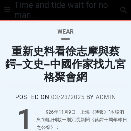
Time and tide wait for no
Skip
to
man.
content
WEAR
重新史料看徐志摩與蔡
鍔–文史–中國作家找九宮
格聚會網
POSTED ON
03/23/2025
BY
ADMIN
1
926年11月9日，上海《時報》“本埠消
息”欄目刊載一則冗長新聞《蔡鍔十周年昨日
之公祭》：