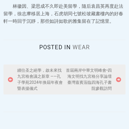
林徽因、梁思成不久即赴美留學，隨后袁昌英再度赴法
留學，徐志摩移居上海，石虎胡同七號松坡藏書樓內的好春
軒一時回于沉靜，那些如詩如歌的雅集留在了記憶里。
POSTED IN
WEAR
P
續往圣之絕學，啟未來找
首屆兩岸中華文明峰會•四
九宮格會議之新章 ——孔
海文明找九宮格分享論壇
o
子學苑2024年換屆年夜會
臺灣嘉賓蒞臨四海孔子書
s
暨表揚儀式
院參觀訪問
t
n
a
v