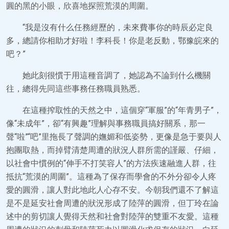
圓的黑的小眼，欣喜地探照荒漠的周圍。
“我是沒有什么任務經歷的，未來費事你的時辰必定良
多，總請你相助才好啦！李科長！你是老反動，鄂豫皖來的
吧？”
她此刻很慣于用這種音調了，她認為不論到什么機關
往，總得先同這些事務任務職員熟悉。
在這種搾取性的天然之中，這個穿“軍服”的“年青男子”，
像“未成年”，卻“有興趣”理解與事務職員搞好關系，那一
聲“啦”“吧”里拖長了聲調的嫵媚和低姿勢，更像是急于要與人
抱團取熱，而掉臂清楚周遭的狀況人群所需的謹嚴、仔細，
以社會中慣例的“伸手不打笑容人”的方法疾速融進人群，往
抵抗“荒漠的周圍”。這種為了保存而學會的不外分卻令人疼
愛的圓滑，讓人對此地此人心存不安。今朝我們還不了解這
是不是延安社會周遭的狀況形成了陸萍的圓滑，但丁玲在論
述中的剪切讓人覺得天然和社會對陸萍的雙重不友愛。這種