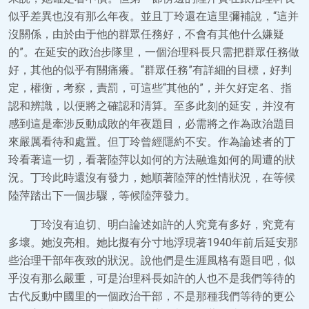
似乎差異也沒有那么年夜。並且丁玲還在這里彌補說，“這并
沒關係，由於由于他的群眾任務好，不會有其他什么嫌疑
的”。在延安的政治步隊里，一個治理科長只需把群眾任務做
好，其他的似乎有關痛癢。“群眾任務”有詳細的目標，好判
定，權衡，考察，責罰，可這些“其他的”，并欠好定名、指
認和辨識，以便將之確認和清算。至多此刻的延安，并沒有
感到這是牽涉反動成敗的年夜題目，必需將之作為政治題目
來嚴厲看待和處置。但丁玲曾經隱約不安。作為論述者的丁
玲看著這一切，看著陸萍以如何的方法融進如何的周遭的狀
況。丁玲此時還沒有發力，她順著陸萍的性情狀況，在等候
陸萍踏出下一個步驟，等候陸萍發力。
丁玲沒有迫切、明白論述如許的人究竟有多好，究竟有
多壞。她沒亮相。她比擬有分寸地浮現著1940年前后延安那
些治理干部年夜致的狀況。說他們是生涯風格有題目吧，似
乎沒有那么嚴重，可是治理科長如許的人也不是我們等待的
古代反動中國里的一個政治干部，不是那種我們等待的更公