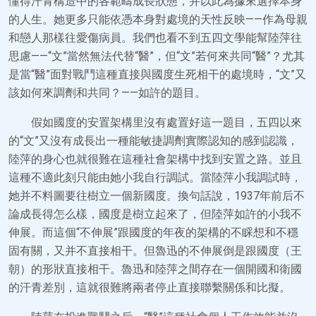
懂得汗青構造中的各範疇成長狀態，并以此為據來選擇本身
的人生。她更多只能依憑本身對處境的天性反映——作為母親
和戀人那樣往愛傷病員。我們也看不到五四文學能幫陸萍往
思慮——“文”當然無法代替“醫”，但“文”若何來共同“醫”？尤其
是當“醫”面對戰鬥這種直接與國度生死相干的處境時，“文”又
該如何來調劑和共同？——如許的題目。
假如國度的安置架構里沒有處置好這一題目，五四以來
的“文”又沒有成長出一種能敏捷調劑實際認知的感到認識，
陸萍的身心也就很難在這種社會架構中找到安置之路。並且
這種不適此刻只能由她小我自行調試。當陸萍小我調試時，
她并不料圖要往樹立一個新國度。換句話說，1937年前后不
論成長得怎么樣，國度是樹立起來了，但陸萍如許的小我不
伸展。而這個“不伸展”跟國度的年夜的架構的不睬想和不穩
固有關，又并不直接相干。但魯迅的不伸展倒是跟國度（王
朝）的形狀直接相干。魯迅和陸萍之間存在一個開國和衛國
的汗青差別，這就很難將兩者停止直接聯繫關係和比擬。