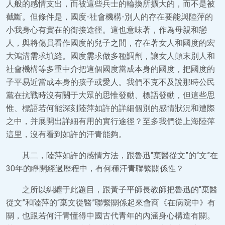
人般的感情支出，而被這些兵士的輪換所擴大的，而不是被
截斷。但條件是，國度-社會機構-別人的存在要能與陸萍的
小我身心有實在的銜接途徑。這也意味著，作為母親和戀
人，與將傷員看作國度的兒子之間，存在著女人和國度的宏
大鴻溝需求填縫。國度需求做多種調劑，讓女人顛末別人和
社會機構等多重中介把這個國度當成本身的國度，把國度的
子平易近當成本身的孩子或愛人。我們不克不及說那時公民
黨在抗戰時沒有關于大眾的思惟發動、標語發動，但這些思
惟、標語若何能深刻陸萍如許的詳細個別的感情狀況和遭際
之中，并展開出詳細有用的實行途徑？至多我們從上海陸萍
這里，沒有看到如許的汗青能夠。
其二，陸萍如許的感情方法，跟魯迅“棄醫從文”的“文”在
30年的睜開經過歷程中，有何種汗青聯繫關係性？
之所以糾纏于此題目，跟黃子平師長教師把魯迅的“棄醫
從文”和陸萍的“棄文從醫”聯繫關係起來會商《在病院中》有
關，也跟若何汗青懂得中國古代青年的內涵身心構造有關。