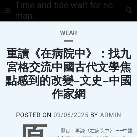
Time and tide wait for no
Skip
to
man.
content
WEAR
重讀《在病院中》：找九
宮格交流中國古代文學焦
點感到的改變–文史–中國
作家網
POSTED ON
03/06/2025
BY
ADMIN
題目：再論《在病院中》 ——中國