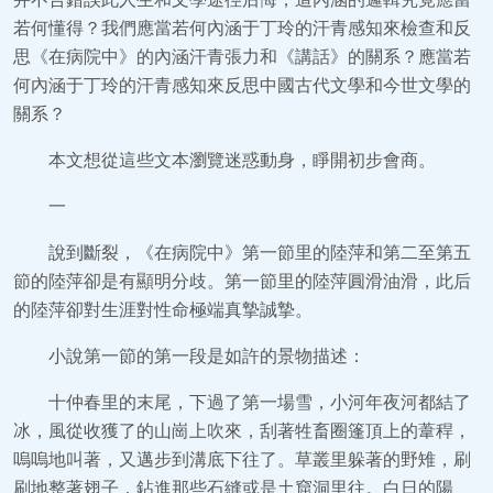
若何懂得？我們應當若何內涵于丁玲的汗青感知來檢查和反
思《在病院中》的內涵汗青張力和《講話》的關系？應當若
何內涵于丁玲的汗青感知來反思中國古代文學和今世文學的
關系？
本文想從這些文本瀏覽迷惑動身，睜開初步會商。
一
說到斷裂，《在病院中》第一節里的陸萍和第二至第五
節的陸萍卻是有顯明分歧。第一節里的陸萍圓滑油滑，此后
的陸萍卻對生涯對性命極端真摯誠摯。
小說第一節的第一段是如許的景物描述：
十仲春里的末尾，下過了第一場雪，小河年夜河都結了
冰，風從收獲了的山崗上吹來，刮著牲畜圈篷頂上的葦稈，
嗚嗚地叫著，又邁步到溝底下往了。草叢里躲著的野雉，刷
刷地整著翅子，鉆進那些石縫或是土窟洞里往。白日的陽