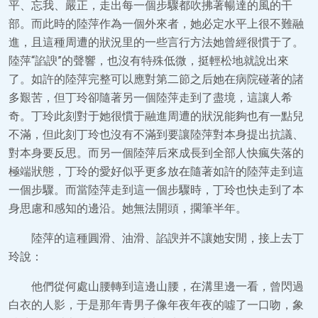
平、忘我、嚴正，走出每一個步驟都吹拂著暢達的風的干
部。而此時的陸萍作為一個外來者，她必定水平上很不難融
進，且這種周遭的狀況里的一些言行方法她曾經很慣于了。
陸萍“諂諛”的聲響，也沒有特殊低微，挺輕松地就說出來
了。如許的陸萍完整可以應對第二節之后她在病院碰著的諸
多艱苦，但丁玲卻隨著另一個陸萍走到了盡境，這讓人希
奇。丁玲此刻對于她很慣于融進周遭的狀況能夠也有一點兒
不滿，但此刻丁玲也沒有不滿到要讓陸萍對本身提出抗議、
對本身要反思。而另一個陸萍后來成長到全部人快瘋失落的
極端狀態，丁玲的愛好似乎更多放在隨著如許的陸萍走到這
一個步驟。而當陸萍走到這一個步驟時，丁玲也快走到了本
身思慮和感知的邊沿。她無法開頭，擱筆半年。
陸萍的這種圓滑、油滑、諂諛并不讓她安閒，接上去丁
玲說：
他們從何處山腰轉到這邊山腰，在溝里邊一看，曾閃過
白衣的人影，于是那年青男子像年夜年夜的噓了一口吻，象