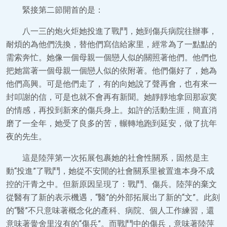
緊接第二節開首的是：
八一三的炮火炬她投進了戰鬥，她到傷兵病院往辦事，
耐煩的為他們洗換，替他們寫信給家里，經常為了一點點的
需索奔忙。她像一個母親一個戀人似的關照著他們。他們也
把她當著一個母親一個戀人似的依附著。他們傷好了，她為
他們高興。可是他們走了，有的向她說了聲再會，也有來一
封叩謝的信，可是也就不會再有新聞。她靜靜地拿回那寂寞
的情感，再投到新來的傷兵身上。如許的活動生涯，簡直消
磨了一全年，她受了良多的苦，輾轉地跑到延安，做了抗年
夜的先生。
這是陸萍第一次拓展包裹她的社會性關系，固然是主
動“投進”了戰鬥，她從不安閒的社會關系里被置進本身不成
控的汗青之中。但新原因呈現了：戰鬥、傷兵。陸萍的棄文
從醫有了新的表示機遇，“醫”的外部拓展出了新的“文”。此刻
的“醫”不只意味著概念化的產科、病院、個人工作練習，還
意味著黌舍里沒有的“傷兵”。而戰鬥中的傷兵，意味著陸萍