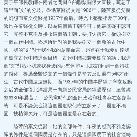
黃子平師長教師在兩者之間樹立的聯繫關係太直接，疏忽了
這里面“文”的分歧。魯迅棄醫從文是1906年，陸萍服從父親
的幻想而棄文從醫是1937年前后。時光上整整相差了30年。
魯迅在棄醫從文時，以為這個舊王朝不可，他最基礎不認可
它，完整不克不及接收這個清王朝，要打失落它，從頭樹立
一個古代中國。魯迅所針對的是我要樹立一個新的古代中
國。我的“文”對于我小我的意義而言，起首在于我要到達我
的樹立古代中國這個目標。古代中國如若要樹立的話，我這
個“文”對我小我或我身邊的那些同胞可以或許起到一個特殊
的感化。魯迅棄醫從文的一個條件是辛亥反動還有5年才產
生，古代中國遠遠無期。而1937年的中國事歷經了辛亥反動
之后的全部從北洋當局一向到公民當局的經過歷程，這曾經
整整30年曩昔了。公民黨時代的全部政治和社會存在各類狀
態，可是不論怎么說這個國度貌似樹立起來了，國度不穩
固，扶植得欠好，可是這個國度是存在著的。
陸萍的棄文從醫，她的全部條件、年夜的感到不雅念認
識的條件是這個國度是存在的，只是這個國度下的社會運轉