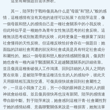
這里有兩個題目需求辨析。
其一，陸萍對于戰時傷員為什么是“母親”和“戀人”般的感
情，這種感情有沒有其他的途徑可以拓展？在陸萍這里，像
一個母親和戀人的感情自己是一種社會關系中的小我反映，
但此時似乎是一種她作為青年女性無須思考的社會反映。這
種無須思考或別無選擇的反映，此時更像是一種摒棄了深刻
社會懂得的天性反映。但這種反映恰好會存在一個題目：她
面臨的詳細社會周遭的狀況和社會成員是具有特定社會成分
和屬性的。她以一個母親和戀人般的情感關照傷員，傷員對
她也會有一種內涵于醫護關系又超越醫護關系的詳細依靠。
並且傷員這種衝破個人工作鴻溝、回到詳細的人與人之間的
實在依靠，是被陸萍帶進這種活生生的人的感知中，彼此天
天用眼睛相互識別交通。可傷員很快就會回到社會屬性之
中，一旦這小我換了之后，另一小我的眼神跟之前的人的眼
神就會紛歧樣。並且傷員很快再也沒有新聞。陸萍的感情連
帶自願中斷。對于陸萍來說，她會感到這種汗青-社會屬性對
于她的感情結構、意義聯繫關係來說是一種損害，她無法掌