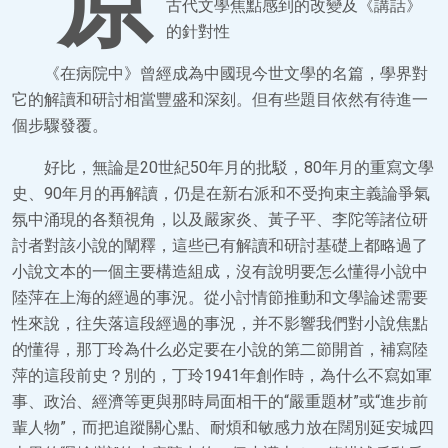
原
古代文學焦點感到的改變及《講話》
的針對性
《在病院中》曾經成為中國現今世文學的名篇，學界對
它的解讀和研討相當豐盛和深刻。但有些題目依然有待進一
個步驟發覆。
好比，無論是20世紀50年月的批駁，80年月的重寫文學
史、90年月的再解讀，仍是在新右派和不受拘束主義論爭氣
氛中涌現的各類視角，以及嚴家炎、黃子平、李陀等諸位研
討者對該小說的闡釋，這些已有解讀和研討基礎上都略過了
小說文本的一個主要構造組成，沒有說明要怎么懂得小說中
陸萍在上海的經過的事況。從小討情節推動和文學論述需要
性來說，往失落這段經過的事況，并不影響我們對小說焦點
的懂得，那丁玲為什么必定要在小說的第二節開首，補寫陸
萍的這段前史？別的，丁玲1941年創作時，為什么不寫如軍
事、政治、經濟等更與那時局面相干的“嚴重題材”或“進步前
輩人物”，而把追蹤關心點、耐煩和敏感力放在闊別延安城四