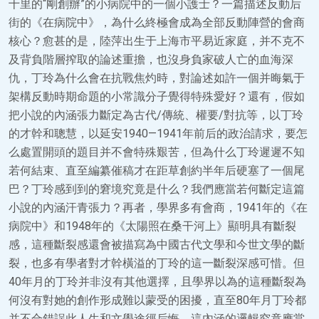
十里的“剛創辦”的小病院中的一個小護士？一篇描述反動后
街的《在病院中》，為什么終極會成為全部反動陣營的會商
核心？愈甚的是，陸萍出生于上海市平易近家庭，并不克不
及背負階層搾取的論述重擔，也沒身負家破人亡的血海深
仇，丁玲為什么會在抗戰焦灼時，對論述如許一個并晦氣于
架構反動時期命題的小常識分子覺得特殊愛好？還有，假如
把小說的內涵張力斷定為古代/傳統、權要/對抗等，以丁玲
的才幹和聰慧，以延安1940—1941年前后的政治請求，要怎
么處置開頭的題目并不會特殊艱苦，但為什么丁玲遲遲不知
若何結束、直至編纂催稿才在距草創約半年后硬塞了一個尾
巴？丁玲感到到的窘境究竟是什么？我們應當若何斷定這篇
小說的內涵汗青張力？再者，學界多有會商，1941年的《在
病院中》和1948年的《太陽照在桑干河上》顯明具有斷裂
感，這種斷裂感還會被描寫為中國古代文學和今世文學的斷
裂，也多有學者對才幹橫溢的丁玲的這一斷裂深感可惜。但
40年月的丁玲并非沒有其他選擇，且學界以為的這種斷裂為
何沒有對她的創作形成難以蒙受的困擾，直至80年月丁玲都
并不合錯誤此人生和文學途徑后悔，這內涵的邏輯究竟應當