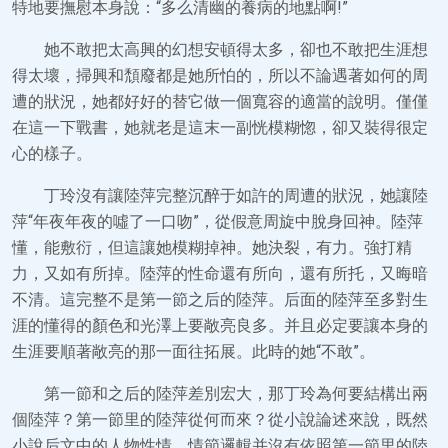
特地要撫慰本身說：“多么清幽的養病的地點啊!”
她不敢把太高興的幻想安頓得太多，卻也不敢把生涯想
得太壞，掃興和頹廢都是她所怕的，所以不論遇著如何的周
遭的狀況，她都好好的替它做一個寬容的適當的說明。僅僅
在這一下戰書，她就老是這末一副恍模糊惚，卻又裝得很定
心的樣子。
丁玲沒有讓陸萍完整沉醉于如許的周遭的狀況，她讓陸
萍“年夜年夜的噓了一口吻”，從假意周旋中脫身回神。陸萍
懂，能敷衍，但這讓她模糊掉神。她決裂，有力。強打精
力，又如有所掉。陸萍的性命還有所向，還有所托，又晦暗
不清。這完整不是第一節之后的陸萍。后面的陸萍至多對生
涯的懂得的顏色和光澤上要敞亮良多。并且必定要讓本身的
生涯要順著敞亮的那一面往拓展。此時的她“不敢”。
第一節和之后的陸萍差別宏大，那丁玲為何要結構出兩
個陸萍？第一節里的陸萍從何而來？從小說論述來說，既然
小說后文中的人物性情、情節邏輯并沒有依照第一節里的陸