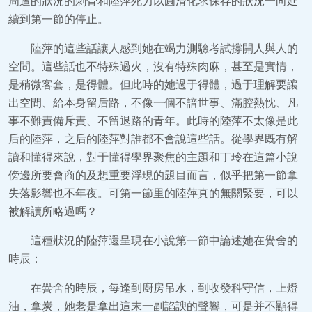
周遭的狀況的刺骨和陸萍死力以圓滑化求保存的狀況一向延
續到第一節的停止。
陸萍的這些話讓人感到她在竭力測驗考試撐開人與人的
空間。這些話也不特殊過火，沒有特殊肉麻，甚至是實情，
是稍微客套，是得體。但此時的她過于得體，過于理解要讓
出空間、給本身留后路，不像一個不諳世事、滿腔熱忱、凡
事不難責備斥責、不留退路的青年。此時的陸萍不太像是此
后的陸萍，之后的陸萍對誰都不會說這些話。從學界既有解
讀和懂得來說，對于懂得學界聚焦的主題和丁玲在這篇小說
傍邊所要會商的及想重要浮現的題目而言，似乎把第一節拿
失落影響也不年夜。可第一節里的陸萍真的無關緊要，可以
被解讀所略過嗎？
這種狀況的陸萍還呈現在小說第一節中論述她在黌舍的
時辰：
在黌舍的時辰，每逢到廚房吊水，到收發科守信，上燈
油，拿炭，她老是拿出這末一副諂諛的聲響，可是并不顯得