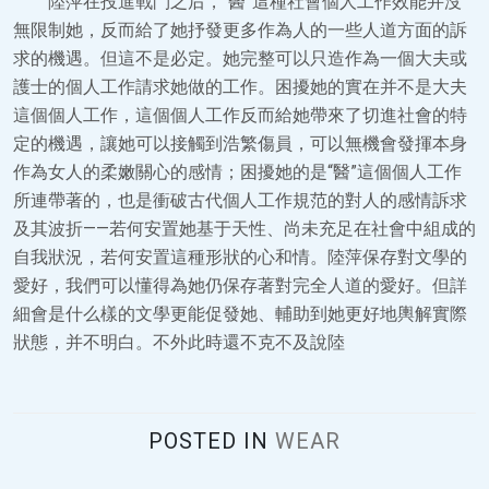
陸萍在投進戰鬥之后，“醫”這種社會個人工作效能并沒
無限制她，反而給了她抒發更多作為人的一些人道方面的訴
求的機遇。但這不是必定。她完整可以只造作為一個大夫或
護士的個人工作請求她做的工作。困擾她的實在并不是大夫
這個個人工作，這個個人工作反而給她帶來了切進社會的特
定的機遇，讓她可以接觸到浩繁傷員，可以無機會發揮本身
作為女人的柔嫩關心的感情；困擾她的是“醫”這個個人工作
所連帶著的，也是衝破古代個人工作規范的對人的感情訴求
及其波折——若何安置她基于天性、尚未充足在社會中組成的
自我狀況，若何安置這種形狀的心和情。陸萍保存對文學的
愛好，我們可以懂得為她仍保存著對完全人道的愛好。但詳
細會是什么樣的文學更能促發她、輔助到她更好地輿解實際
狀態，并不明白。不外此時還不克不及說陸
POSTED IN
WEAR