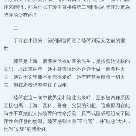
萍來睜開，那為什么丁玲不直接將第二節開端的陸萍設定為
陸萍的所有的？
二
丁玲在小說第二節的開首回溯了陸萍到延安之前的宿
世：
陸萍是上海一個產迷信校結業的先生，是按照她父親的
意思。才出來兩年，她本身覺得她不合適于做一個產科大
夫，她對于文學冊本更覺得愛好，她有時甚至厭惡一切大
夫，但在產校仍整整住了四年。
陸萍在這一句中被界定和論述出來時，至多被四種原因
直接包裹：上海、產科、黌舍、父親的幻想。這些原因在此
時并不直接能支持陸萍的性命抒發，反而或隱或顯組成了陸
萍性命抒發的妨礙。陸萍感到本身“不合適”，并“厭惡”大夫，
她對“文學”更感愛好。