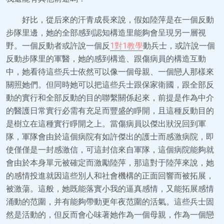
好比，從后來的汗青成長來說，假如陸萍是在一個反動
步隊里邊，她的全部感到認知構造里能夠會呈現另一層視
野。一個反動者或許說一個反
1對1教學
動兵士，或許說一個
反動步隊里的軍醫，她的感到構造、跟傷病員的構造互動
中，她看待這些兵士依然可以像一個母親、一個戀人那樣來
關照她們。但同時她可以把這些兵士跟保家衛國，跟全部反
動的實行和全部反動的目的聯繫關係起來，前提是作為中介
的醫護日常實行必需有充足而豐盛的睜開，且這種反動目的
是樹立在這種實行睜開之上。當傷病員以傑出狀況回到軍
隊，軍隊會由於這個病院有如許傑出的護士而感激病院，即
使僅僅是一封感激信，可這封信來自軍隊，這個病院能夠就
會由於本身單元被確定而激勵陸萍，那這對于陸萍來說，她
的感情投進就因這些別人和社會機構的正面回響而被拓展，
被激蕩。這般，她既能落實小我的逼真感情，又能拓展感情
涌動的范圍，并有能夠帶動更年夜范圍的活氣。這些兵士固
然是活動的，但反而會心味著她作為一個母親，作為一個戀