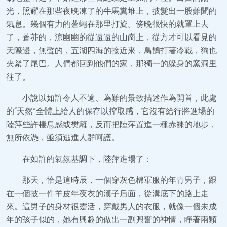
光，照耀在那些夜晚凍了的牛馬糞堆上，披髮出一股難聞的
氣息。幾個有力的蒼蠅在那里打旋。傍晚很快的就罩上去
了，蒼莽的，涼幽幽的從遠遠的山崗上，從方才可以看見的
天際邊，無聲的，五湖四海的接近來，鳥鵲打著冷戰，狗也
夾緊了尾巴。人們都回到他們的家，那獨一的躲身的窯洞里
往了。
小說以如許令人不適、為難的景致描述作為開首，此處
的“天然”全體上給人的保存以搾取感，它沒有給行將進場的
陸萍些許棲息感或樊籬，反而把陸萍置進一種赤裸的地步，
無所依憑，亟須逃進人群呵護。
在如許的氣氛基調下，陸萍進場了：
那天，恰是這時辰，一個穿灰色棉軍服的年青男子，跟
在一個披一件羊皮年夜衣的漢子后面，從溝底下的路上走
來。這男子的身材很靈活，穿戴男人的衣服，就像一個未成
年的孩子似的，她有興趣的做出一副興奮的神情，睜著兩顆