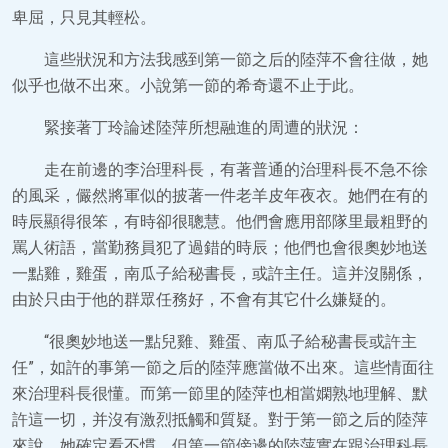
卑屈，只見其輕松。
這些狀況和方法我感到第一節之后的陸萍不會往做，她
似乎也做不出來。小說第一節的希奇還不止于此。
緊接著丁玲論述陸萍所想融進的周遭的狀況：
走在前邊的李治理科長，有著普通的治理科長不急不徐
的風采，儼然將軍似的披著一件老羊皮年夜衣。她們在有的
時辰顯得很笨，有時卻很聰慧。他們會應用部隊里最粗野的
罵人術語，當勤務員犯了過錯的時辰；他們也會很奧妙地送
一點雞，雞蛋，南瓜子給秘書長，或許主任。這并沒關係，
由於只由于他的群眾任務好，不會有其它什么嫌疑的。
“很奧妙地送一點兒雞、雞蛋、南瓜子給秘書長或許主
任”，如許的事第一節之后的陸萍應當做不出來。這些情面往
來治理科長很懂。而第一節里的陸萍也相當嫻熟地理解、默
許這一切，并沒有激烈抵觸和質疑。對于第一節之后的陸萍
來說，她確定看不慣。但第一節傍邊的陸萍實在跟治理科長