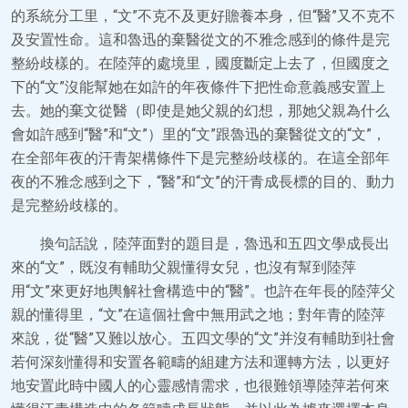
的系統分工里，“文”不克不及更好贍養本身，但“醫”又不克不
及安置性命。這和魯迅的棄醫從文的不雅念感到的條件是完
整紛歧樣的。在陸萍的處境里，國度斷定上去了，但國度之
下的“文”沒能幫她在如許的年夜條件下把性命意義感安置上
去。她的棄文從醫（即使是她父親的幻想，那她父親為什么
會如許感到“醫”和“文”）里的“文”跟魯迅的棄醫從文的“文”，
在全部年夜的汗青架構條件下是完整紛歧樣的。在這全部年
夜的不雅念感到之下，“醫”和“文”的汗青成長標的目的、動力
是完整紛歧樣的。
換句話說，陸萍面對的題目是，魯迅和五四文學成長出
來的“文”，既沒有輔助父親懂得女兒，也沒有幫到陸萍
用“文”來更好地輿解社會構造中的“醫”。也許在年長的陸萍父
親的懂得里，“文”在這個社會中無用武之地；對年青的陸萍
來說，從“醫”又難以放心。五四文學的“文”并沒有輔助到社會
若何深刻懂得和安置各範疇的組建方法和運轉方法，以更好
地安置此時中國人的心靈感情需求，也很難領導陸萍若何來