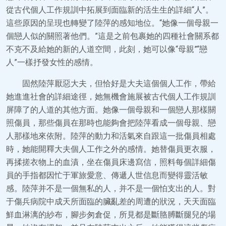
從古代個人工作規訓中拓展到面臨新的活生生的詳細“人”。
這些原因的呈現也轉變了陸萍的感知地位。“她像一個母親一
個戀人似的關照著他們。”這是之前包裹她的四種社會關系都
不克不及給她的新的人道空間，此刻，她可以像“母親”“戀
人”一樣抒發女性的感情。
固然陸萍厭惡大夫，但恰好是大夫這個個人工作，帶給
她進進社會的詳細途徑，她無機會施展被古代個人工作規訓
屏障了的人道的其他方面。她像一個母親和一個戀人那樣關
照傷員，那些傷員在那時也能夠會把陸萍看成一個母親、戀
人那樣地來依附。陸萍的動力和活氣來自跟這一批傷員相處
時，她能開釋大夫個人工作之外的感情。她替傷員更衣服，
再揉搓衣物上的血漬，坐在傷員床邊寫信，照料每個詳細傷
員的手指都因忙于軍旅愛意、傳遞人世信息而變得靈活敏
感。陸萍并不是一個無私的人，并不是一個怕支出的人。對
于傷兵病院中成天所面臨的臟亂差的周遭的狀況，天天面臨
鮮血淋漓的紗布，腳步匆倉促，所見都是斷胳膊斷腿兒的場