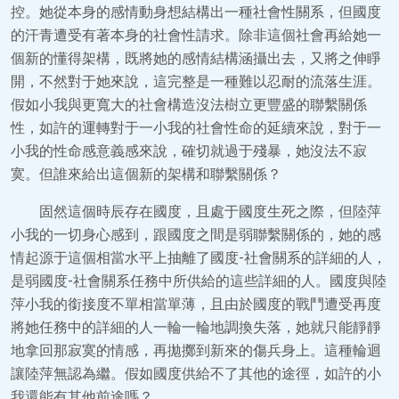
控。她從本身的感情動身想結構出一種社會性關系，但國度
的汗青遭受有著本身的社會性請求。除非這個社會再給她一
個新的懂得架構，既將她的感情結構涵攝出去，又將之伸睜
開，不然對于她來說，這完整是一種難以忍耐的流落生涯。
假如小我與更寬大的社會構造沒法樹立更豐盛的聯繫關係
性，如許的運轉對于一小我的社會性命的延續來說，對于一
小我的性命感意義感來說，確切就過于殘暴，她沒法不寂
寞。但誰來給出這個新的架構和聯繫關係？
固然這個時辰存在國度，且處于國度生死之際，但陸萍
小我的一切身心感到，跟國度之間是弱聯繫關係的，她的感
情起源于這個相當水平上抽離了國度-社會關系的詳細的人，
是弱國度-社會關系任務中所供給的這些詳細的人。國度與陸
萍小我的銜接度不單相當單薄，且由於國度的戰鬥遭受再度
將她任務中的詳細的人一輪一輪地調換失落，她就只能靜靜
地拿回那寂寞的情感，再拋擲到新來的傷兵身上。這種輪迴
讓陸萍無認為繼。假如國度供給不了其他的途徑，如許的小
我還能有其他前途嗎？