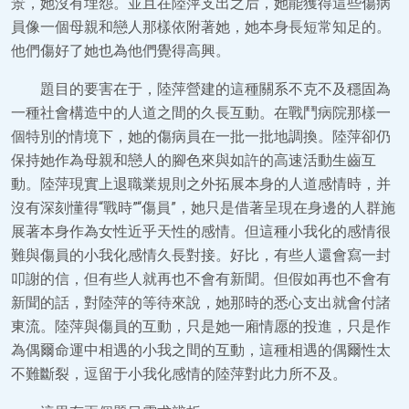
景，她沒有埋怨。並且在陸萍支出之后，她能獲得這些傷病
員像一個母親和戀人那樣依附著她，她本身長短常知足的。
他們傷好了她也為他們覺得高興。
題目的要害在于，陸萍營建的這種關系不克不及穩固為
一種社會構造中的人道之間的久長互動。在戰鬥病院那樣一
個特別的情境下，她的傷病員在一批一批地調換。陸萍卻仍
保持她作為母親和戀人的腳色來與如許的高速活動生齒互
動。陸萍現實上退職業規則之外拓展本身的人道感情時，并
沒有深刻懂得“戰時”“傷員”，她只是借著呈現在身邊的人群施
展著本身作為女性近乎天性的感情。但這種小我化的感情很
難與傷員的小我化感情久長對接。好比，有些人還會寫一封
叩謝的信，但有些人就再也不會有新聞。但假如再也不會有
新聞的話，對陸萍的等待來說，她那時的悉心支出就會付諸
東流。陸萍與傷員的互動，只是她一廂情愿的投進，只是作
為偶爾命運中相遇的小我之間的互動，這種相遇的偶爾性太
不難斷裂，逗留于小我化感情的陸萍對此力所不及。