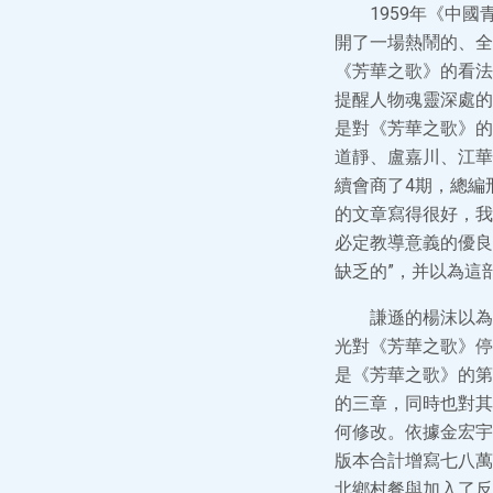
1959年《中
開了一場熱鬧的、全
《芳華之歌》的看法
提醒人物魂靈深處的
是對《芳華之歌》的
道靜、盧嘉川、江華
續會商了4期，總編
的文章寫得很好，我
必定教導意義的優良
缺乏的”，并以為這
謙遜的楊沫以為
光對《芳華之歌》停
是《芳華之歌》的第
的三章，同時也對其
何修改。依據金宏宇
版本合計增寫七八萬
北鄉村餐與加入了反