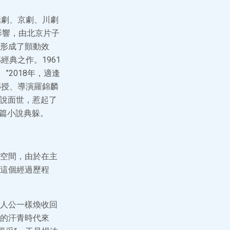
話劇、京劇、川劇
影響，由北京片子
形成了顫動效
典之作。1961
”2018年，適逢
傳授、導演羅錦麟
小說面世，惹起了
長篇小說典躲。
空間，由於在主
這個經過歷程
人公一樣煥收回
的汗青時代來