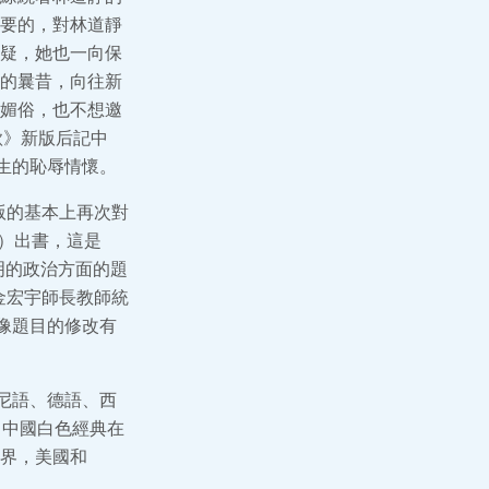
要的，對林道靜
疑，她也一向保
的曩昔，向往新
想媚俗，也不想邀
歌》新版后記中
生的恥辱情懷。
版的基本上再次對
本）出書，這是
明的政治方面的題
金宏宇師長教師統
抽像題目的修改有
尼語、德語、西
了中國白色經典在
界，美國和