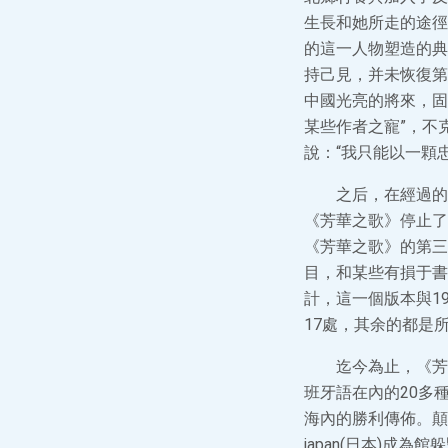
生長和她所走的途徑
的這一人物塑造的典
持己見，并未恢復第
中國光亮的將來，固
某些作者之寵”，不
說：“我只能以一顆
之后，在經過的
《芳華之歌》停止了
《芳華之歌》的第三
目，和某些有損于書
計，這一個版本與1
17處，其余的都是所
迄今為止，《芳
班牙語在內的20多
海內的勝利傳佈。顛
japan(日本)成