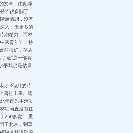
駁的文章，由此睜
登了很多關于
階層情調，沒有
深入；但更多的
和時期精力，而林
中國青年》上持
個會商很好，茅盾
了這“是一部有
水平我仍是估量
花了3個月的時
學出書社出書。這
北年夜先生活動
林紅簡直沒有任
260多處……重
分開了北京，到華
繚繞著林道靜的