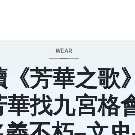
WEAR
讀《芳華之歌
芳華找九宮格
名義不朽–文史