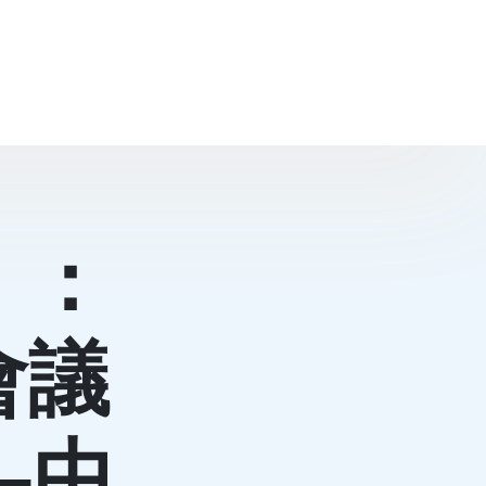
》：
會議
–中