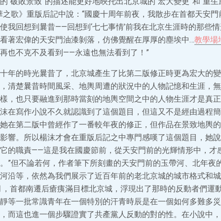
的“破敗景致”的描述能更好地映托出北京城的“宏大變更”和“重生
《芳華之歌》重版后記中說：“國慶十周年前夜，我散步在首都天安門
使我回想到曩昔——回想到‘七七事情’前我在北京生涯時的那些情
看著宏偉的天安門油漆剝落，仿佛覺醒在厚厚的塵埃中…
教學場
再也不克不及看到——永遠也無法看到了！”
十年的時光曩昔了，北京城產生了比第二版修正時更為宏大的變
，清楚曩昔時間風采、地輿周遭的狀況中的人物記憶和生涯，無
樣，也只要融進到那時當刻的地輿空間之中的人物生涯才是真正
沫在寫作小說不久就認識到了這個題目，但這又不是經由過程簡
她在第二版中曾經作了一番較年夜的修正，但作品在景致地輿的
影響。所以楊沫才會在重版后記之中專門感嘆了這個題目，她說
它的職責——這是我在國慶節前，從天安門前的光輝情形中，才
。”但不論若何，作者筆下所刻畫的天安門前的玉帶河、北年夜
河沿等，依然為我們展示了近百年前的老北京城的城市格式和城
年月，首都南遷后瘡痍滿目標北京城，浮現出了那時的反動者們運
靜等一批常識青年在一個特別的汗青時辰是在一個如何多難多災
，而這也進一個步驟證實了共產黨人反動的對的性。在小說中，