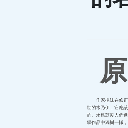
原
作家楊沫在修正
世的木乃伊，它應該
的、永遠鼓勵人們進
學作品中獨樹一幟，