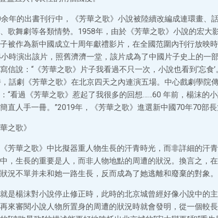
0余年的出書刊行中，《芳華之歌》小說被陸續改編成連環畫、
、歌舞劇等各類情勢。1958年，由於《芳華之歌》小說的宏大
子被作為新中國成立十周年獻禮影片，在全國范圍內刊行放映時
4小時演出該片，照舊濟濟一堂，該片成為了中國片子史上的一部經
寫信說：“《芳華之歌》片子我看過不只一次，小說也看到‘忘食’。
時，話劇《芳華之歌》在北京四天之內連演五場。中心戲劇學院
：“看過《芳華之歌》惹起了我很多的回想……60 年前，楊沫的
簡直人手一冊。”2019年，《芳華之歌》進選新中國70年70部
華之歌》
《芳華之歌》中比擬器重人物生長的汗青時光，而非詳細的汗青
中，生長的重要是人，而非人物地點的周遭的狀況。換言之，在
狀況不單并未和她一路生長，反而成為了她逃離和廢棄的對象。
就是楊沫對小說停止修正時，此時的北京城曾經好像小說中的主
再來審閱小說人物所置身的周遭的狀況時就會發明，從一個較長