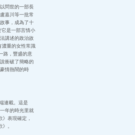
以問世的一部長
盧嘉川等一批常
故事，成為了十
於它是一部言情小
法講述的政治故
有濃重的女性常識
一路，豐盛的意
說衝破了簡略的
豪情熱鬧的時
開端連載。這是
一年的時光里就
歌》表現確定，
歌》。