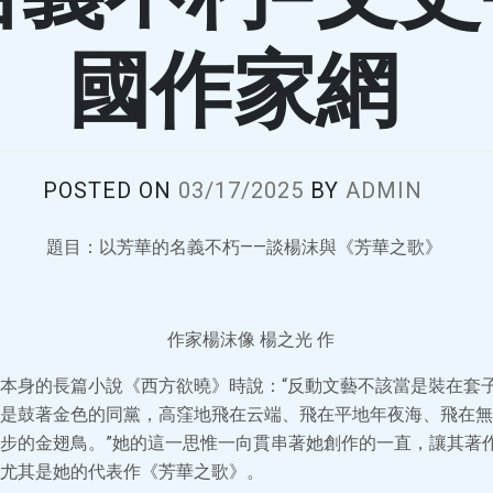
國作家網
POSTED ON
03/17/2025
BY
ADMIN
題目：以芳華的名義不朽——談楊沫與《芳華之歌》
作家楊沫像 楊之光 作
本身的長篇小說《西方欲曉》時說：“反動文藝不該當是裝在套
是鼓著金色的同黨，高窪地飛在云端、飛在平地年夜海、飛在無
步的金翅鳥。”她的這一思惟一向貫串著她創作的一直，讓其著
尤其是她的代表作《芳華之歌》。