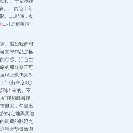
風采”。于是楊沫
前。……內陸十年
形。……那時，彷
地
…可是這種情
更。假如我們想
疑文學作品是極
的可感、活色生
略的部分修正可
展現上也仍未對
：“《芳華之歌》
感到出來的。不
的紅樓和藏書樓、
市風采，勾畫出
動的特定地輿周遭
的周遭的狀況之
這種衰頹景致與