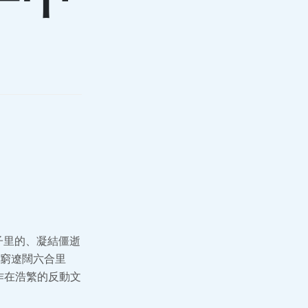
子里的、凝結僵逝
窮遼闊六合里
作在浩繁的反動文