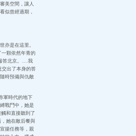
審美空間，讓人
看似曾經過期，
世亦是在這里。
了一顆依然年青的
報答北京。……我
況交出了本身的答
隨時預備與仇敵
赤軍時代的地下
縛戰鬥中，她是
接觸和直接聽到了
后，她在敵后餐與
宣揚任務等，親