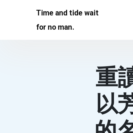
Skip
to
Time and tide wait
content
for no man.
重
以
的