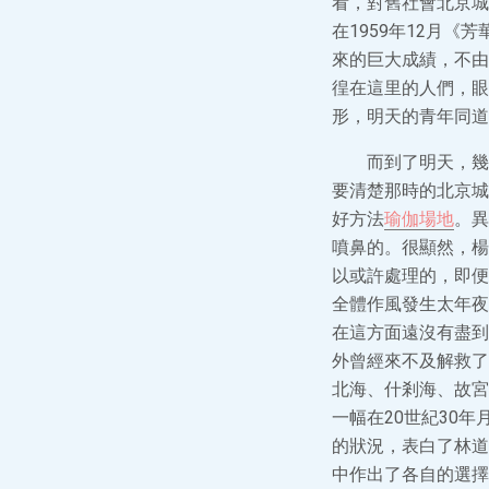
看，對舊社會北京城
在1959年12月
來的巨大成績，不由
徨在這里的人們，眼
形，明天的青年同道
而到了明天，幾
要清楚那時的北京城
好方法
瑜伽場地
。異
噴鼻的。很顯然，楊
以或許處理的，即便
全體作風發生太年夜
在這方面遠沒有盡到
外曾經來不及解救了
北海、什剎海、故宮
一幅在20世紀30
的狀況，表白了林道
中作出了各自的選擇