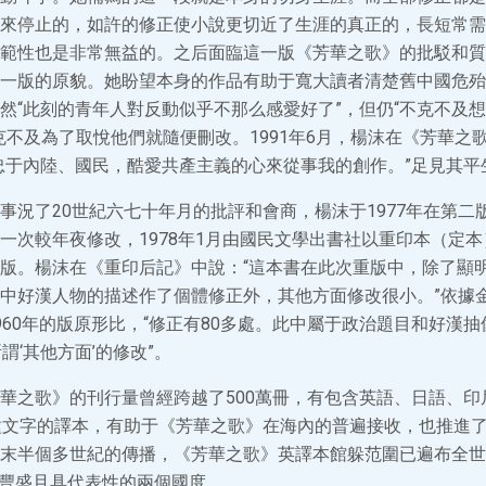
來停止的，如許的修正使小說更切近了生涯的真正的，長短常需
範性也是非常無益的。之后面臨這一版《芳華之歌》的批駁和質
一版的原貌。她盼望本身的作品有助于寬大讀者清楚舊中國危殆
然“此刻的青年人對反動似乎不那么感愛好了”，但仍“不克不及
克不及為了取悅他們就隨便刪改。1991年6月，楊沫在《芳華之
忠于內陸、國民，酷愛共產主義的心來從事我的創作。”足見其平
事況了20世紀六七十年月的批評和會商，楊沫于1977年在第二
一次較年夜修改，1978年1月由國民文學出書社以重印本（定
版。楊沫在《重印后記》中說：“這本書在此次重版中，除了顯
中好漢人物的描述作了個體修正外，其他方面修改很小。”依據
960年的版原形比，“修正有80多處。此中屬于政治題目和好漢
謂‘其他方面’的修改”。
華之歌》的刊行量曾經跨越了500萬冊，有包含英語、日語、印
種文字的譯本，有助于《芳華之歌》在海內的普遍接收，也推進
末半個多世紀的傳播，《芳華之歌》英譯本館躲范圍已遍布全世
為館躲豐盛且具代表性的兩個國度。