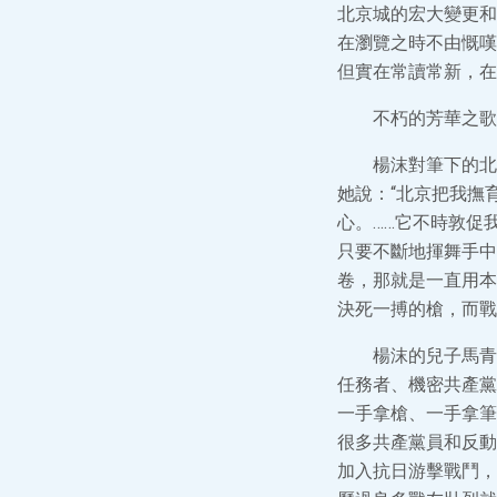
北京城的宏大變更和
在瀏覽之時不由慨嘆
但實在常讀常新，在
不朽的芳華之歌
楊沫對筆下的北
她說：“北京把我撫
心。……它不時敦促
只要不斷地揮舞手中
卷，那就是一直用本
決死一搏的槍，而戰
楊沫的兒子馬青
任務者、機密共產黨
一手拿槍、一手拿筆
很多共產黨員和反動
加入抗日游擊戰鬥，