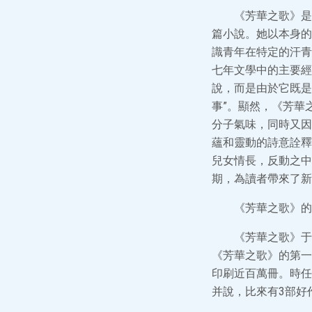
《芳華之歌》是
篇小說。她以本身的
識青年在特定的汗青
七年文學中的主要經
說，而是由於它既是
事”。顯然，《芳華
分子氣味，同時又因
蘊和靈動的詩意詮釋
兒女情長，反動之中
期，為讀者帶來了新
《芳華之歌》的
《芳華之歌》于
《芳華之歌》的第一
印刷近百萬冊。時任
并說，比來有3部好