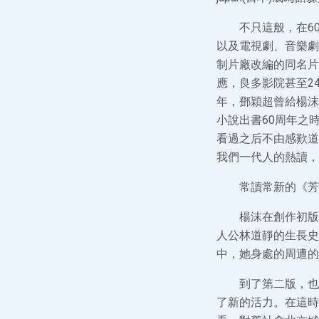
不只這般，在6
以及電視劇、音樂劇
制片廠改編的同名片
應，良多影院甚至2
年，鄧穎超曾給楊沫
小說出書60周年之
看過之后不由感歎道
我們一代人的熱讀，
常讀常新的《芳
楊沫在創作初版
人公林道靜的生長史
中，她身處的周遭的
到了第二版，也
了新的活力。在這時