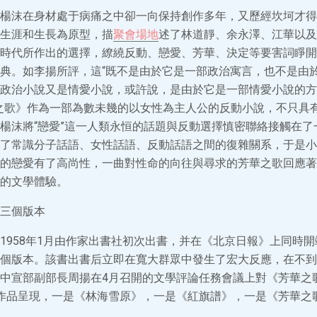
楊沫在身材處于病痛之中卻一向保持創作多年，又歷經坎坷才得
生涯和生長為原型，描
聚會場地
述了林道靜、余永澤、江華以及
時代所作出的選擇，繚繞反動、戀愛、芳華、決定等要害詞睜開
典。如李揚所評，這“既不是由於它是一部政治寓言，也不是由
政治小說又是情愛小說，或許說，是由於它是一部情愛小說的方
之歌》作為一部為數未幾的以女性為主人公的反動小說，不只具
楊沫將“戀愛”這一人類永恒的話題與反動選擇慎密聯絡接觸在了
了常識分子話語、女性話語、反動話語之間的復雜關系，于是小
的戀愛有了高尚性，一曲對性命的向往與尋求的芳華之歌回應著
的文學體驗。
三個版本
1958年1月由作家出書社初次出書，并在《北京日報》上同時
個版本。該書出書后立即在寬大群眾中發生了宏大反應，在不到
中宣部副部長周揚在4月召開的文學評論任務會議上對《芳華之
作品呈現，一是《林海雪原》，一是《紅旗譜》，一是《芳華之