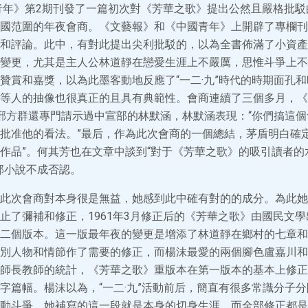
國青年》第2期刊發了一篇初次對《芳華之歌》提出公然且嚴格批
國范圍的年夜會商。《文藝報》和《中國青年》上開辟了專欄刊
和評論。此中，有對此提出尖利批駁的，以為全書佈滿了小資產
變更，尤其是主人公林道靜在戀愛生涯上不嚴厲，思惟斗爭上不
贊賞和嘉獎，以為此墨客動地反應了“一二·九”時代的時期面孔
等人的抽像也很真正的且具有典範性。會商連續了三個多月，《
邢方群還專門請示過中宣部的林默涵，林默涵表現：“你們搞這
批准他的看法。”最后，作為此次會商的一個總結，茅盾明白確定
作品”。何其芳也在文章中談到“對于《芳華之歌》的吸引讀者的
部小說不成否認。
此次會商對本身很是無益，她感到此中確有對的的成分。為此她
止了彌補和修正，1961年3月修正后的《芳華之歌》由國民文
二個版本。這一版最年夜的變更是增添了林道靜在鄉村的七章和
別人物和情節作了需要的修正，而楊沫最愛的兩個腳色盧嘉川和
師長教師的統計，《芳華之歌》重版本在第一版本的基本上修正了
字篇幅。楊沫以為，“一二·九”活動前后，簡直有很多常識分子
動斗爭。她補寫的這一段就是本身的切身生涯。而全部修正都是