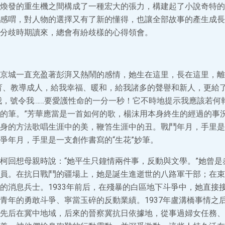
煥發的重生機之間構成了一種宏大的張力，構建起了小說奇特的
感喟，對人物的選擇又有了新的懂得，也讓全部故事的產生成長
分歧時期讀來，總會有紛歧樣的心得領會。
京城一直充盈著彭湃又熱鬧的感情，她生在這里，長在這里，離
育、教導成人，給我幸福、暖和，給我諸多的聲譽和新人，更給
我，號令我……要愛護性命的一分一秒！它不時地提示我應該若何
的筆。”芳華應當是一首如何的歌，楊沫用本身終生的經過的事
身的方法歌唱生涯中的美，鞭笞生涯中的丑。戰鬥年月，手里是
爭年月，手里是一支創作書寫的“生花”妙筆。
柯回想母親時說：“她平生只鐘情兩件事，反動與文學。”她曾是
員。在抗日戰鬥的疆場上，她是誕生進逝世的八路軍干部；在束
的消息兵士。1933年前后，在殘暴的白區地下斗爭中，她直接
青年的勇敢斗爭、寧當玉碎的反動業績。1937年盧溝橋事情之
先后在冀中地域，后來的晉察冀抗日依據地，從事過婦女任務、