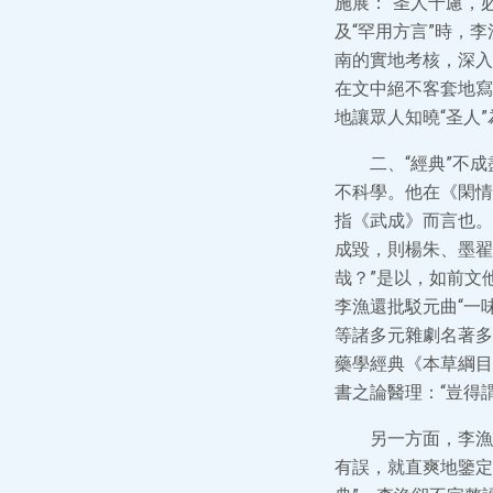
施展：“圣人千慮，
及“罕用方言”時，
南的實地考核，深入
在文中絕不客套地寫
地讓眾人知曉“圣人
二、“經典”不
不科學。他在《閑情
指《武成》而言也。
成毀，則楊朱、墨翟
哉？”是以，如前文
李漁還批駁元曲“一
等諸多元雜劇名著多
藥學經典《本草綱目
書之論醫理：“豈得
另一方面，李漁
有誤，就直爽地鑒定