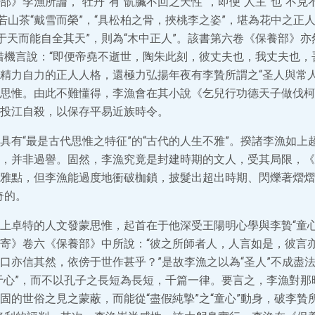
部》李漁所論，“牡丹”有“骯臟不回之天性”，即便“人主”也“不克
又若山茶“戴雪而榮”，“具松柏之骨，挾桃李之姿”，堪為花中之正
困于天而能自全其天”，則為“木中正人”。該書第六卷《保養部》亦
借機言說：“即便帝堯不逝世，陶朱此刻，彼丈夫也，我丈夫也，
精力自力的正人人格，還極力弘揚年夜有李贄所謂之“圣人與常人
思惟。由此不難懂得，李漁會在其小說《乞兒行功德天子做伐柯
投江自殺，以保存平易近族時令。
具有“最是古代思惟之特征”的“古代的人生不雅”。揆諸李漁如上
，并非過譽。固然，李漁究竟是封建時期的文人，受其局限，《
雅點，但李漁能過度地衝破枷鎖，披髮出超出時期、閃爍著熠熠
奇的。
上卓特的人文發蒙思惟，起首在于他深受王陽明心學與李贄“童心
寄》卷六《保養部》中所說：“彼之所師者人，人言如是，彼言亦
口亦信其然，依傍于世作甚乎？”是故李漁之以為“圣人”不成盡
于心”，而不以孔子之長短為長短，千篇一律。要言之，李漁對那
固的世俗之見之蒙蔽，而能從“盡假純摯”之“童心”動身，破李贄