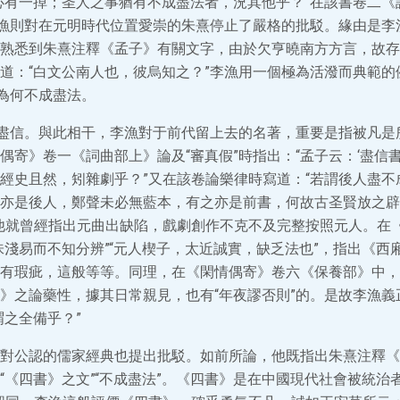
必有一掉；圣人之事猶有不成盡法者，況其他乎？”在該書卷二《
李漁則對在元明時代位置愛崇的朱熹停止了嚴格的批駁。緣由是李
熟悉到朱熹注釋《孟子》有關文字，由於欠亨曉南方方言，故存
道：“白文公南人也，彼烏知之？”李漁用一個極為活潑而典範的
”為何不成盡法。
成盡信。與此相干，李漁對于前代留上去的名著，重要是指被凡是所
偶寄》卷一《詞曲部上》論及“審真假”時指出：“孟子云：‘盡信書
經史且然，矧雜劇乎？”又在該卷論樂律時寫道：“若謂後人盡不
亦是後人，鄭聲未必無藍本，有之亦是前書，何故古圣賢放之辟
他就曾經指出元曲出缺陷，戲劇創作不克不及完整按照元人。在
味淺易而不知分辨”“元人楔子，太近誠實，缺乏法也”，指出《西
有瑕疵，這般等等。同理，在《閑情偶寄》卷六《保養部》中，
》之論藥性，據其日常親見，也有“年夜謬否則”的。是故李漁義
謂之全備乎？”
對公認的儒家經典也提出批駁。如前所論，他既指出朱熹注釋《
“《四書》之文”“不成盡法”。《四書》是在中國現代社會被統治