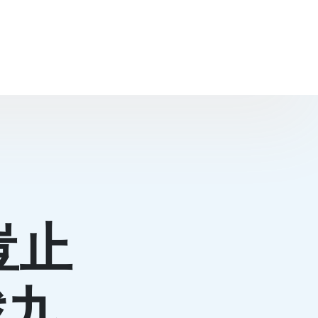
豈止
找九