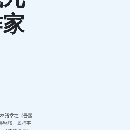
作家
林語堂在《吾國
聲騷壇，風行宇