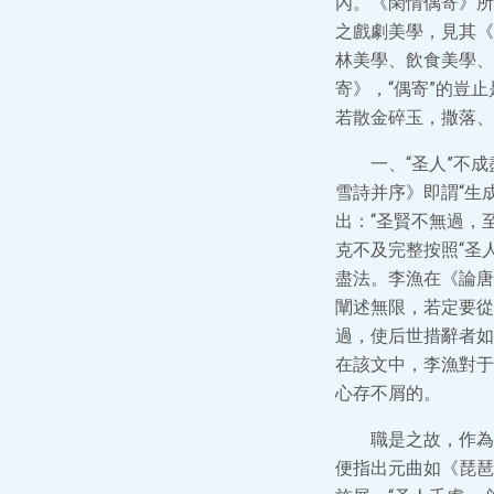
內。《閑情偶寄》所
之戲劇美學，見其《
林美學、飲食美學、
寄》，“偶寄”的豈
若散金碎玉，撒落、
一、“圣人”不
雪詩并序》即謂“生
出：“圣賢不無過，
克不及完整按照“圣人
盡法。李漁在《論唐
闡述無限，若定要從
過，使后世措辭者如
在該文中，李漁對于
心存不屑的。
職是之故，作為
便指出元曲如《琵琶