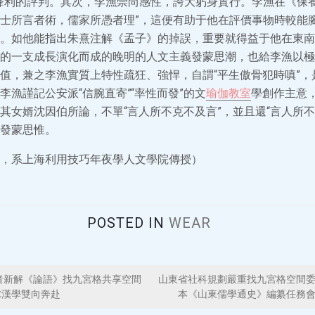
鋒利的評判。其次，李漁崇尚感性，誇大躬身實行。李漁在《保養
士所言者術，儒家所憑者理”，這便有助于他在評價事物時較能
。如他能指出朱熹注解《孟子》的掉誤，重要就得益于他在東南
的一支成長演化而成的晚明的人文主義發蒙思潮，也給李漁以極
值，兼之李漁實質上特性疏狂、強悍，自謂“平生傲骨犯時嗔”，
李漁謹記公安派“信腕直寄”“率性而發”的文
瑜伽教室
學創作主意
其女婿沈因伯所論，不單“言人所不克不及言”，並且還“言人所不
發蒙思惟。
，系上海利用技巧年夜學人文學院傳授）
POSTED IN
WEAR
)學者新解《論語》找九宮格共享空間
山東省社科規劃嚴重找九宮格空間
球漢學雙向奔赴
本《山東儒學通史》編纂任務