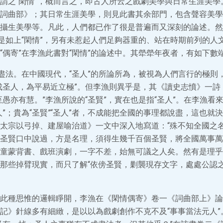
謂之“閑情”，概而言之，即古人所云之戲劇美學與日常生涯美學
詞曲部》；其日常生涯美學，則見此書其余部門，包含聲容美學
攝生美學等。凡此，人們都已作了很是普遍而又深刻的論述。然
止是如上“閑情”，另有未惹起人們足夠器重的、站在時期前列的人
“偶寄”在李漁此書對“閑情”的論述中。其犖犖年夜者，有如下數
成盡法。在中國現代，“圣人”的所論所為，被視為人們言行的極則
成圣人，為平易近立極”。但李漁則異乎是，其《讀史志憤》一詩
至愚亦有慧。”李漁所說的“圣賢”，實在也是指“圣人”。在李漁看
”；貴為“圣賢”“圣人”者，不成能把全國的事理都說盡，這也就決
太宗以弓掉、建屋喻治道》一文中深入地寫道：“殊不知全國之
圣賢口中說過，方是名理，須得生幾千百個圣賢，將全國萬事萬
童蒙背書、戲班演劇，一字不差，始無可議之人矣。然有是理乎
那些掉臂現實，而只了解“依傍圣賢，剿襲現存文字，處處公認之
此種思惟的邏輯睜開，李漁在《閑情偶寄》卷一《詞曲部上》論及
記》針線多有細緻，是以以為戲劇創作不克不及“事事當法元人”