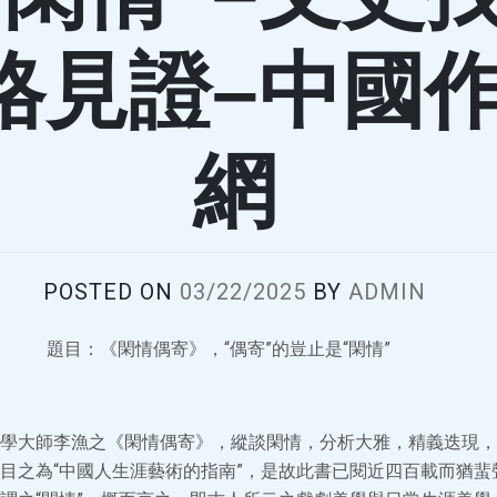
格見證–中國
網
POSTED ON
03/22/2025
BY
ADMIN
題目：《閑情偶寄》，“偶寄”的豈止是“閑情”
學大師李漁之《閑情偶寄》，縱談閑情，分析大雅，精義迭現，
目之為“中國人生涯藝術的指南”，是故此書已閱近四百載而猶蜚