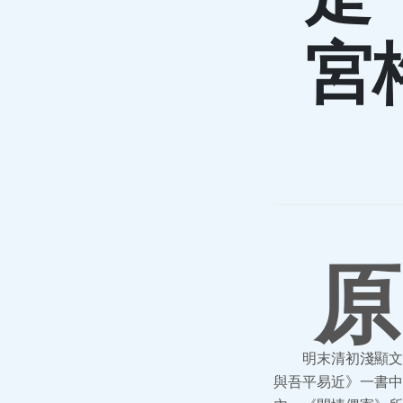
宮
原
明末清初淺顯文
與吾平易近》一書中