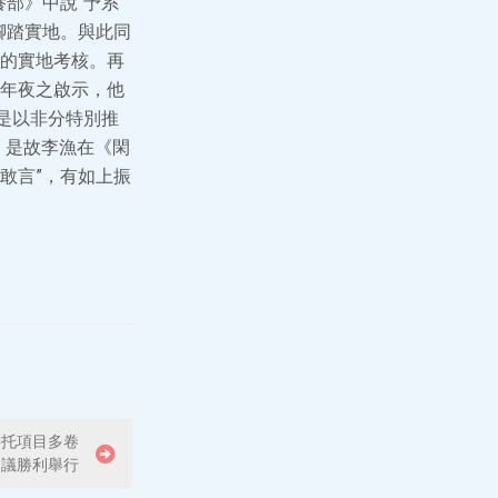
部》中說“予系
腳踏實地。與此同
的實地考核。再
年夜之啟示，他
是以非分特別推
，是故李漁在《閑
敢言”，有如上振
委托項目多卷
會議勝利舉行