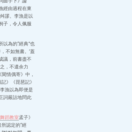
詞曲手下》論
漁經由過程在東
舛謬。李漁是以
例子，令人佩服
以為的“經典”也
，不如無書。’蓋
成議，前書盡不
之，不遺余力
《閑情偶寄》中，
廂記》《琵琶記》
李漁以為即便是
正詞嚴詰地問此
舞蹈教室
孟子》
者所認定的“經