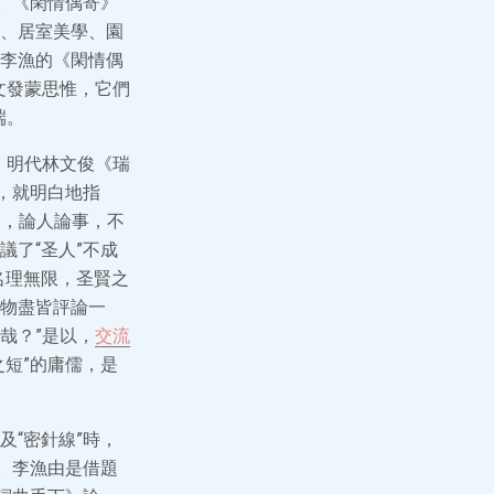
。《閑情偶寄》
、居室美學、園
李漁的《閑情偶
文發蒙思惟，它們
端。
，明代林文俊《瑞
，就明白地指
來，論人論事，不
議了“圣人”不成
名理無限，圣賢之
物盡皆評論一
哉？”是以，
交流
短”的庸儒，是
“密針線”時，
。李漁由是借題