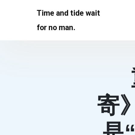
Skip
to
Time and tide wait
content
for no man.
寄
是