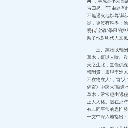
典”，李漁卻不完整
雷四起。”正由於有
不無過火地以為“其
從，更沒有科學；他
明代“空疏”學風的
應了他對明代人文風
三、萬物以報酬
草木，輒以人喻。豈
天之生此，豈僅供線
報酬貴，表現李漁以
不在物在人”，首“
偶寄》中誇大“霸道
草木，常常經由過程
正人人格。這在那時
有非同平常的思惟發
一文中深入地指出：