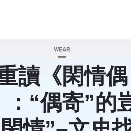
WEAR
重讀《閑情偶
》：“偶寄”的
“閑情”–文史