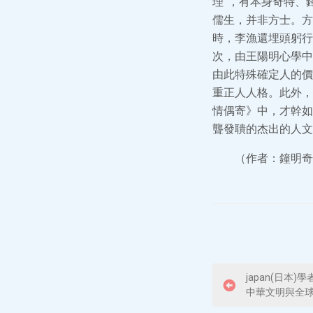
理”，有本身奇特、
儒生，并非方士。方
時，李漁還埋頭躬行
次，由王陽明心學中
由此特殊確定人的價
重正人人格。此外，
情偶寄》中，才幹如
聾發聵的杰出的人文
（作者：鐘明奇
P
japan(日本
中華文明與全
o