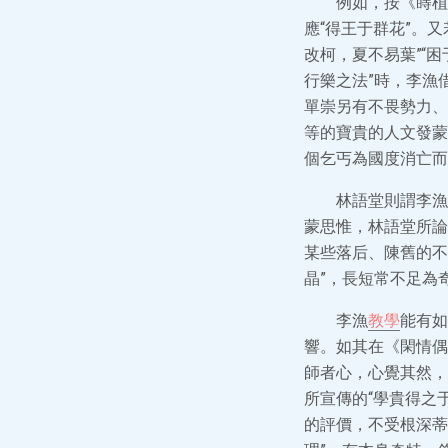
例如，按《蒔植
應“得王于群花”。
改柯，夏不易葉”“
行樂之法”時，李漁
單崇另有不畏勢力、
等的寶貴的人文發蒙
個乞丐為國度消亡而
林語堂則謂李漁
蒙思惟，林語堂所論
某些落后、陳舊的不
晶”，長短常不足為
李漁
教學
能有如
響。如其在《閑情偶
師者心，心覺其然，
所宣傳的“學貴得之
的評價，不受根深蒂