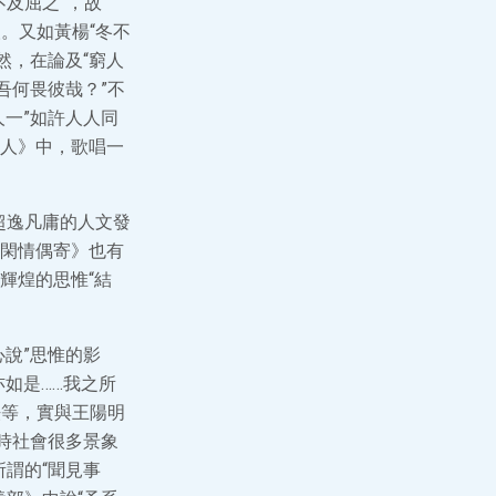
不及屈之”，故
人。又如黃楊“冬不
然，在論及“窮人
吾何畏彼哉？”不
一”如許人人同
人》中，歌唱一
超逸凡庸的人文發
閑情偶寄》也有
輝煌的思惟“結
說”思惟的影
如是……我之所
法等，實與王陽明
時社會很多景象
所謂的“聞見事