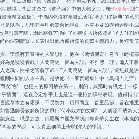
認同。李漁這般評價《四書》，確乎勇氣不凡，誠如王宓草所云：
此種膽識，李漁才會在《鷂子誤》中借人物之口，鞭
瑜伽場地
撻
詩書庸腐文章板”。李漁固然沒有要徹底否認“圣人”和“經典”的意
只是以為，凡學問事理必需合適現實，不克不及如撲朔迷離不成
熟悉與思慮有關，因此將鋒芒指向了那時文人所依憑的“圣人”和“經
尚的深刻體察，又表現出他救偏補弊的實際主義精力，長短常值
貴。李漁有其奇特的人學思惟。他在《閑情偶寄》卷五《蒔植部
好為是嘵嘵者哉！人間萬物，皆為人設。不雅感一理，備人不雅
人之玩，性格之適罷了哉？”“人間萬物，皆為人設”，這無疑是
報酬中間的人本主義。是故他《一家言選集》中《烏鵲吉兇辯》
人”而次“物”，也把人的原因放在第一。別的，與那時有識之士一
本乎情面”，這在必定水平上也是這一思惟的詳細表現。值得指出
言說草木之有霜操，不畏勢力，頂風而立，首重品節，旨在推重
如魯迅師長教師所說的風行“侍奉奴才的文明”、人廣泛不成為人
蒙意義。職是之故，俄羅斯中國文學研討專家華克生在《李漁的
“李漁的學說，可以真正稱得上奇特的‘人的學說’。”