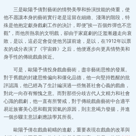
三是歐陽予倩對藝術的情勢美學和扮演技能的倚重，使
他不愿讓本身的藝術實行老是逗留在細緻、淺薄的階段，特
殊是他抱定獻身戲劇工作的決計，即便“挨一百個炸彈也不悲
觀”，而他所熱衷的文明戲，卻由于家庭劇的泛濫漸趨走向衰
敗，是以，這必定會促使他另謀前途，是以，在1912年以票
友的成分表演了《宇宙鋒》之后，他便逐步向更具情勢美和
身手性的傳統戲曲挨近。
可是，歐陽予倩投身戲曲藝術，盡非藝術思惟的發展。
對于舊戲的封建思惟偏向和僵化品德，他一向堅持甦醒的批
評認識，他已經為了生計編演過一些無甚社會心義的戲曲，
對此一向存有慚愧之意。而對那些分歧古代人文精力和社會
心識的戲劇，他一直有所警戒，對于傳統戲曲藝術中合適平
易近族審美心思和觀賞習氣的原因，則主意竭力發揚，并進
一個步驟主意話劇應該學其所長。
歐陽予倩在戲曲範疇的進獻，重要表現在戲曲的改革與