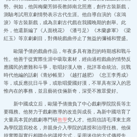
勢。例如，他與梅蘭芳師長教師南北照應，創作古裝新戲，
測驗考試用京劇情勢表示古代生涯。他自導自演的《哀鴻
淚》等古裝新戲，成為京劇古代戲在我國晚期的創舉。此
外，他還新編了《人面桃花》《潘弓足》《木蘭參軍》《梁
紅玉》等京劇劇目，對傳統戲曲停止了無益的彌補和豐盛。
歐陽予倩的戲曲作品，年夜多具有激烈的時期感和戰斗
性。他善于從實際生涯中吸取素材，經由過程戲曲的情勢反
應國民的磨難和斗爭，歌唱好漢人物，批評革命統治。抗戰
時代他編的話劇《青紗帳里》《越打越肥》《忠王李秀成》
等，或反應抗日斗爭，或歌唱愛國好漢，不單具有深入的思
惟內在的事務，並且藝術伎倆新奇，深受不雅眾愛好。
新中國成立后，歐陽予倩擔負了中心戲劇學院院長等主
要職務。他努力于戲劇教導的改造與成長，為新中國培育了
大量高本質的戲劇專門研
教學
究人才。他寫信請毛澤東主席
為學院題寫校名，并親身介入學院的講授和治理任務。他保
持實際與實行相聯合的講授方式，采用迷信的方式傳授先