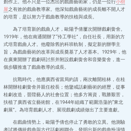
創作上。他不只是一位杰出的戲曲藝術家，仍是一位行
小樹
屋
之有效的戲曲教導家。他深知戲曲藝術的成長離不開人才
的培育，是以努力于戲曲教導的扶植與成長。
為了培育新的戲曲人才，歐陽予倩屢次開辦戲劇黌舍。
1919年，他在南通開辦了“伶工學社”，自任社長，用新的方
式培育戲曲人才。他廢除舊的科班軌制，擬定新的辦學主
旨，為戲曲藝術的改革與成長奠基了人才基本。1929年，他
在廣東開辦了戲劇研討所并附設戲劇黌舍和音樂黌舍，進一
個步驟推進了戲曲教導的成長。
抗戰時代，他應廣西省當局約請，兩次離開桂林，在桂
林開辦桂劇黌舍并親任校長；他鑒戒話劇藝術的經歷，從事
桂劇改造，晉陞藝人的社會位置；他多方籌資，戰勝艱苦，
扶植了廣西省立藝術館，在1944年組織了範圍浩蕩的“東北
劇展”。為培育戲劇人才、展現戲劇成績做出了主要進獻。
在戲曲情勢上，歐陽予倩也停止了勇敢的立異。他測驗
考試將傳統戲曲與古代話劇相聯合，發明出新的戲曲扮演情