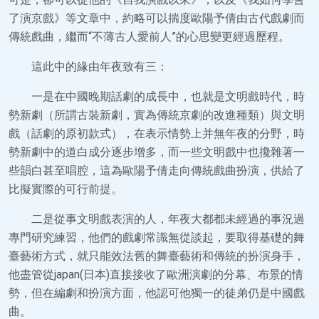
了演京戲》等文章中，約略可以揣度歐陽予倩由古代戲劇而
傳統戲曲，繼而“不薄古人愛前人”的心思變更經過歷程。
這此中的緣由年夜致有三：
一是在中國晚期話劇的成長中，也就是文明戲時代，時
勢新劇（所謂古裝新劇，實為傳統京劇的改進種類）與文明
戲（話劇的原初款式），在表示情勢上并無年夜的分野，時
勢新劇中的道白成分逐步增多，而一些文明戲中也攙雜著一
些韻白甚至唱腔，這為歐陽予倩走向傳統戲曲扮演，供給了
比擬實際的可行前提。
二是從事文明戲表演的人，年夜大都都未經過的事況過
專門研究練習，他們的戲劇常識無從談起，要取得基礎的舞
臺藝術方式，就只能效法舊的舞臺藝術和傳統的扮演身手，
他盡管從japan(日本)直接接收了歐洲演劇的分幕、布景的情
勢，但在編劇和扮演方面，他認可他獨一的徒弟仍是中國戲
曲。