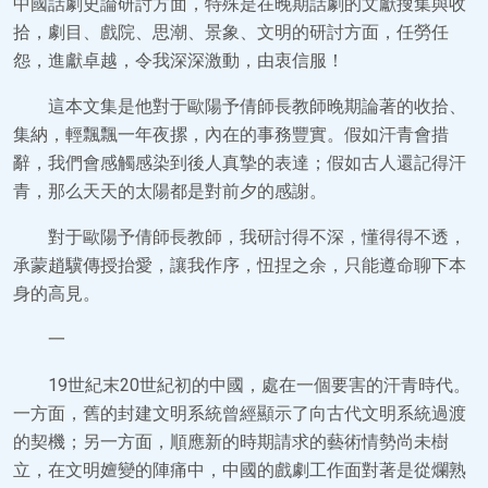
中國話劇史論研討方面，特殊是在晚期話劇的文獻搜集與收
拾，劇目、戲院、思潮、景象、文明的研討方面，任勞任
怨，進獻卓越，令我深深激動，由衷信服！
這本文集是他對于歐陽予倩師長教師晚期論著的收拾、
集納，輕飄飄一年夜摞，內在的事務豐實。假如汗青會措
辭，我們會感觸感染到後人真摯的表達；假如古人還記得汗
青，那么天天的太陽都是對前夕的感謝。
對于歐陽予倩師長教師，我研討得不深，懂得得不透，
承蒙趙驥傳授抬愛，讓我作序，忸捏之余，只能遵命聊下本
身的高見。
一
19世紀末20世紀初的中國，處在一個要害的汗青時代。
一方面，舊的封建文明系統曾經顯示了向古代文明系統過渡
的契機；另一方面，順應新的時期請求的藝術情勢尚未樹
立，在文明嬗變的陣痛中，中國的戲劇工作面對著是從爛熟