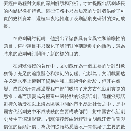
要經由過程對文獻的深刻解讀和剖析，才幹提醒出話劇成長
的內涵紀律和特色。這些任務不只為后來的研討者供給了可
貴的史料資本，還極年夜地推進了晚期話劇史研討的深刻成
長。
在戲劇研討範疇，他提出了諸多具有立異性和前瞻性的
題目，這些題目不只深化了我們對晚期話劇史的熟悉，還為
將來的戲劇研討開辟了新的標的目的。
在趙驥傳授的著作中，文明戲作為一個主要的研討對象
獲得了充足的追蹤關心和深刻的切磋。他以為，文明戲固然
在必定水平上遭到了貿易性和非藝術性的批駁，但其在嬗
變、成長的汗青經過歷程中部門吸納了東方古代戲劇實際的
思惟，進而演變成為極富中國特點的淺顯話劇。這種淺顯話
劇持久活潑在以上海為區域中間的市平易近社會之中，是中
國古代話劇史中不成或缺的主要構成部門，對中國古代話劇
史發生了深遠影響。趙驥傳授經由過程對文明戲汗青位置與
價值的從頭評價，為我們從頭熟悉這段汗青供給了主要的啟