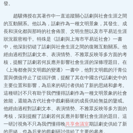
發。
趙驥傳授在其著作中一直追蹤關心話劇與社會生涯之間
的互動關系。他以為，話劇作為一種文明景象，其發生、成
長和演化都與那時的社會佈景、文明生態以及市平易近生涯
狀況親密相干。特殊是《話劇與上海市平易近社會》一書
中，他深刻切磋了話劇與社會生涯之間的復雜互動關系。他
經由過程對話劇文本、表演情勢、不雅眾反映等多方面的考
核，提醒了話劇若何反應并影響社會生涯的深條理題目。在
《上海都會與文明戲的變遷》一書中，他對文明戲的汗青位
置與價值停止了從頭評價，提醒了其在中國古代話劇史中的
主要位置和影響，為后來的研討者供給了新的思緒和參考。
這種研討不只有助于我們懂得話劇作為一種文明景象的社會
效能，還能為古代社會中戲劇藝術的成長供給無益的鑒戒。
他經由過程對話劇文本、表演情勢、不雅眾反映等多方面的
考核，深刻提醒了話劇若何反應并影響社會生涯的題目。這
一研討視角不只為我們懂得晚
共享會議室
期話劇史供給了新
的思緒，也為后來的戲劇研討供給了主要的參考。