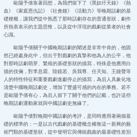
歐陽予倩靠著回想，為我們留下了《黑奴吁天錄》《熱
血》《家庭恩仇記》《社會鐘》《活動力》等晚期話劇的基
礎梗概，讓我們從中熟悉了那時話劇存在的普通形狀，劇作
所熱衷表示的主題思惟，以及從中浮現的戲劇從業者的社會
心識。
歐陽予倩關于中國晚期話劇的闡述是非常中肯的，他固
然已經處身此中，但出于對戲劇的真摯和他為人的公平，他
對那時話劇萌芽、繁殖的基礎形狀的描寫，特殊是他應用白
描的伎倆，對李息霜、陸鏡若、吳我尊、任天知、王鐘聲等
人的特性特征和重要戲劇進獻停止的描寫，為后人具象化地
清楚中國晚期話劇史，增加了豐盛可感的內在的事務。若不
是歐陽予倩有心，為后人留下了關于他們的記載，也許這些
晚期話劇運動家就與中國話劇史無緣了。
歐陽予倩對晚期中國話劇的考評，是同時應用著兩個基
礎的標準的：一是以古代戲劇的基礎概念權衡這一新興的藝
術門類的基礎形狀，從中發明它與傳統戲曲的最基礎性差別