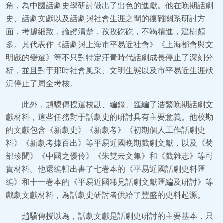
角，為中國話劇史學研討做出了出色的進獻。他在晚期話劇
史、話劇文獻以及話劇與社會生涯之間的復雜關系研討方
面，考據細致，論證清楚，孜孜矻矻，不竭精進，建樹頗
多。其代表作《話劇與上海市平易近社會》《上海都會與文
明戲的變遷》等不只對特定汗青時代話劇成長停止了深刻分
析，並且對于那時社會風采、文明生態以及市平易近生涯狀
況停止了周全考核。
此外，趙驥傳授還校勘、編錄、匯編了浩繁晚期話劇文
獻材料，這些任務對于話劇史的研討具有主要意義。他校勘
的文獻包含《新劇史》《新劇考》《初期個人工作話劇史
料》《新劇考據百出》等平易近國晚期戲劇文獻，以及《菊
部珍聞》《中國之優伶》《朱雙云文集》和《戲雜志》等可
貴材料。他還編輯出書了七卷本的《平易近國話劇史料匯
編》和十一卷本的《平易近國稀見話劇文獻匯編及研討》等
戲劇文獻材料，為話劇史研討者供給了豐盛的史料起源。
趙驥傳授以為，話劇文獻是話劇史研討的主要基本，只