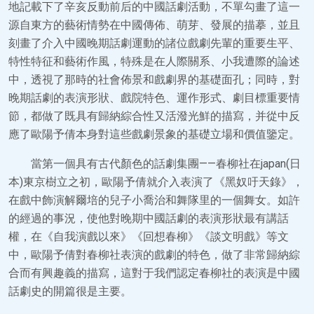
地記載下了辛亥反動前后的中國話劇活動，不單勾畫了這一
源自東方的藝術情勢在中國傳佈、萌芽、發展的描摹，並且
刻畫了介入中國晚期話劇運動的諸位戲劇先輩的重要生平、
特性特征和藝術作風，特殊是在人際關系、小我遭際的論述
中，透視了那時的社會佈景和戲劇界的基礎面孔；同時，對
晚期話劇的表演形狀、戲院特色、運作形式、劇目標重要情
節，都做了既具有歸納綜合性又活潑光鮮的描寫，并從中反
應了歐陽予倩本身對這些戲劇景象的基礎立場和價值鑒定。
當第一個具有古代顏色的話劇集團——春柳社在japan(日
本)東京樹立之初，歐陽予倩就介入表演了《黑奴吁天錄》，
在戲中飾演解爾培的兒子小喬治和舞隊里的一個舞女。如許
的經過的事況，使他對晚期中國話劇的表演形狀最有講話
權，在《自我演戲以來》《回想春柳》《談文明戲》等文
中，歐陽予倩對春柳社表演的戲劇的特色，做了非常歸納綜
合而有興趣義的描寫，這對于我們認定春柳社的表演是中國
話劇史的開篇很是主要。