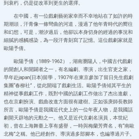
到衰朽，仍是從改革到更生的選擇。
在中國，有一位戲劇藝術家幸而不幸地站在了如許的時
期潮頭，汗青像一條彎曲的河道，漫過了他年青時代的嚮往
和幻想，可是，潮汐過后，他卻以本身切身的經過的事況和
細膩的感觸感染，為一段汗青刻寫了記憶。這位戲劇家就是
歐陽予倩。
歐陽予倩（1889-1962），湖南瀏陽人，中國古代戲劇
的開創人和開闢者之一，有名編劇、導演，出生官吏之家，
早年赴japan(日本)留學，1907年在東京參加了留日先生戲劇
集團“春柳社”，從此開端了戲劇生活。歐陽予倩傾其平生的
精神從事戲劇工作，既對中國的話劇工作做出了杰出進獻，
也在京劇扮演、戲曲改進方面很有建樹。正如張庚師長教師
所言，歐陽予倩是我國近代史上的一位年夜人物，是我國話
劇開天辟地的元勳之一。他又是近代京劇名演員，本世紀
初，曾在上海舞臺上享有盛譽，一時與梅蘭芳齊名，有“南歐
北梅”之稱。他已經創作、導演過多部腳本，也編導過片子。