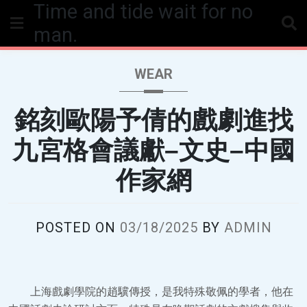
Time and tide wait for no
Skip
to
man.
content
WEAR
銘刻歐陽予倩的戲劇進找
九宮格會議獻–文史–中國
作家網
POSTED ON
03/18/2025
BY
ADMIN
上海戲劇學院的趙驥傳授，是我特殊敬佩的學者，他在