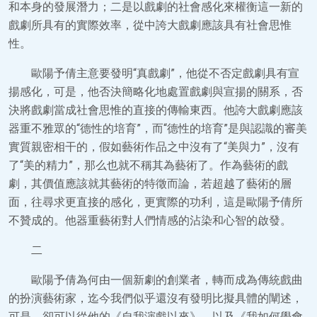
和本身的發展潛力；二是以戲劇的社會感化來權衡這一新的
戲劇所具有的實際效率，從中誇大戲劇應該具有社會思惟
性。
歐陽予倩主意要發明“真戲劇”，他從不否定戲劇具有宣
揚感化，可是，他否決簡略化地處置戲劇與宣揚的關系，否
決將戲劇當成社會思惟的直接的傳輸東西。他誇大戲劇應該
器重不雅眾的“德性的培育”，而“德性的培育”是與認識的審美
實質親密相干的，假如藝術作品之中沒有了“美與力”，沒有
了“美的精力”，那么也就不稱其為藝術了。作為藝術的戲
劇，其價值應該就其藝術的特徵而論，若超越了藝術的層
面，往尋求更直接的感化，更實際的功利，這是歐陽予倩所
不贊成的。他器重藝術對人們情感的沾染和心智的啟發。
二
歐陽予倩為何由一個新劇的創業者，轉而成為傳統戲曲
的扮演藝術家，迄今我們似乎還沒有發明比擬具體的闡述，
可是，卻可以從他的《自我演戲以來》，以及《我如何學會