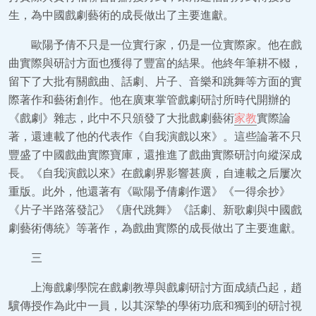
生，為中國戲劇藝術的成長做出了主要進獻。
歐陽予倩不只是一位實行家，仍是一位實際家。他在戲
曲實際與研討方面也獲得了豐富的結果。他終年筆耕不輟，
留下了大批有關戲曲、話劇、片子、音樂和跳舞等方面的實
際著作和藝術創作。他在廣東掌管戲劇研討所時代開辦的
《戲劇》雜志，此中不只頒發了大批戲劇藝術
家教
實際論
著，還連載了他的代表作《自我演戲以來》。這些論著不只
豐盛了中國戲曲實際寶庫，還推進了戲曲實際研討向縱深成
長。《自我演戲以來》在戲劇界影響甚廣，自連載之后屢次
重版。此外，他還著有《歐陽予倩劇作選》《一得余抄》
《片子半路落發記》《唐代跳舞》《話劇、新歌劇與中國戲
劇藝術傳統》等著作，為戲曲實際的成長做出了主要進獻。
三
上海戲劇學院在戲劇教導與戲劇研討方面成績凸起，趙
驥傳授作為此中一員，以其深摯的學術功底和獨到的研討視