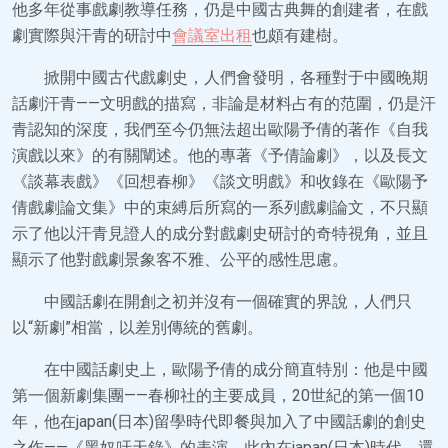
他多年從事戲劇教導任務，仍是中國古典舞的創建者，在戲
劇實際與汗青的研討中
會議室出租
也頗有建樹。
掀開中國古代戲劇史，人們會發明，各種對于中國晚期
話劇汗青——文明戲的描寫，非論是材料占有的范圍，仍是汗
青認知的深度，我們至今仍無法超出歐陽予倩的著作《自我
演戲以來》的有關闡述。他的專著《予倩論劇》，以及長文
《談幕表戲》《回想春柳》《談文明戲》和收錄在《歐陽予
倩戲劇論文集》中的束縛后所寫的一系列戲劇論文，不只顯
示了他以汗青見證人的成分對戲劇史研討的奇特視角，並且
顯示了他對戲劇景象客不雅、公平的感性思慮。
中國話劇在開創之初并沒有一個確實的界說，人們只
以“新劇”相當，以差別傳統的舊劇。
在中國話劇史上，歐陽予倩的成分簡直特別：他是中國
第一個新劇集團——春柳社的主要成員，20世紀的第一個10
年，他在japan(日本)留學時代即餐與加入了中國話劇的創史
之作——《黑奴吁天錄》的表演，此內在japan(日本)時代，還