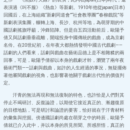
表演過《叫不服》《熱血》等新劇。1910年他從japan(日本)
回國后，在上海組織“新劇同道會”“社會教導團”“春柳戲院”等
新劇表演集團，輾轉上海、長沙、杭州等地，為萌芽期的中
國話劇搖旗呼籲，沖鋒陷陣。但是自五四活動前后，歐陽予
倩又與話劇垂垂疏離，開端投身中國傳統的戲曲，成為京劇
名伶。在20世紀初，在年夜大都熱情發明中國古代戲劇——
話劇的人們看來，話劇與戲曲在藝術品德上是不相雜糅的兩
回事，可是，歐陽予倩卻以本身的戲劇才幹，瀏覽了兩年夜
藝術門類——話劇與戲曲，如許的人生經過的事況，無疑擺佈
著他審閱戲劇的視角，也影響著他關于戲劇古代性的價值判
定。
汗青的無法再現和無法復制的特色，也許恰是人們對其
停止不竭研討、反復論證，以期使它接近真正的、漸趨復原
的目標地點，可是研討和論證的要害，恰好就在于汗青材料
的彙集與挖掘。傍邊國話劇尚處在萌芽之中的時辰，歐陽予
倩就已介入此中，并以本身的所見所聞、所感所悟，真正的