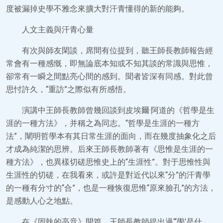
度被漏掉史學不雅念來擴大對汗青懂得的新的能夠。
人文主義與汗青心量
有次與師友閑談，席間有位提到，聽王師長教師報告經
常會有一種感慨，即無論底本知或不知其談的常識與思惟，
卻常有一瞬之間點亮心間的感到。聞者皆深有同感。對此曾
思忖許久，“重訪”之際似有所感悟。
演講中王師長教師曾幾回談到皮埃爾·阿道的《哲學是生
涯的一種方法》，并稱之為同志。“哲學是生涯的一種方
法”，闡明哲學本有其日常生涯的面向，而在幾度抽象化之后
才成為純潔的思辨。后來王師長教師著有《思惟是生涯的一
種方法》，也異樣切磋思惟史上的“生涯性”。對于思惟性與
生涯性的切磋，在我看來，或許是對近代以來“分”的汗青學
的一種有分寸的“合”，也是一種恢復思惟“原來臉孔”的方法，
是感動人心之地點。
在《固執的高音》開篇，王師長教師提出過“‘學’是什