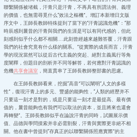
聯繫關係被堵截，汗青只是汗青，不再具有所謂法例、義理
的價值，也無需尋覓什么“效法之樞機”。增訂本新增日文版
序文中，王師長教師特殊提到了當下的“汗青認識危機”：“那
時辰感到曩昔的汗青與我們的生涯是可以有同代感的，但此
刻感到似乎什么都不相關……此刻曾經越來越難答覆，汗青跟
我們的社會究竟有什么樣的關系。”從實際的成長而言，汗青
學的現況當然可以從后古代主義的突起、絕對主義風行等角
度闡釋，但題目的剖析并不同等解答，若何應對汗青認識的
危機
共享會議室
，簡直貫串了王師長教師整部書的思慮。
在王師長教師看來，挖掘“高音”可以闡明“人文的多樣
性”，復現汗青上的多元、豐盛的能夠性，“人類的經歷并不
只要這一刻才是對的，或是只要這一刻才是最提高、最有價
值的，曩昔能夠也有我們可以取法的資本，並且將來也還會
再轉變”。王師長教師似乎在論說汗青的同時，試圖展示價
值、品德與學問摸索并非必需割裂，汗青與實際更非絕不相
關。他在書中曾提到“存真正的以聯繫關係照應實際”的主