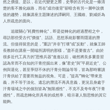
然之價值。是以，在近代變更之際，史學的古代化是一條清
楚的客不雅化線路，而在“成功後背”卻暗含有另一層申說價
值的趨勢，就像講座主題陳述的譚嗣同、王國維、劉咸炘為
人所疏忽的面向。
追蹤關心“耗費性轉化”，即是從轉化的經過歷程之中，
尋訪那些受古代“價值”、話語、思想系統影響而隱退的潛
流。但值得留意的是，“重訪”并非“打壞”或“反動”，就像王師
長教師在講座一開端所講明的那樣，“盡不是要復古”。由於
很多近代工具方的“思惟兵器”進進以后，確然將良多曩昔習
認為常而不自知的汗青挖掘出來，像“君史”與“平易近史”、公
例與退化，甚至爭辯不休的汗青分期論等等，皆為那時審讀
汗青供給了需要而無益的視角。可是，“提高”“轉化”帶來意
義，并不等于淡化、遺忘的潛流不再具意義，更況且身處于
汗青場域之中的個別皆為“無限感性”，不克不及夸年夜“汗青
感性”，而疏忽轉化所具有的或然率，暗示著人類思惟的其它
能夠。