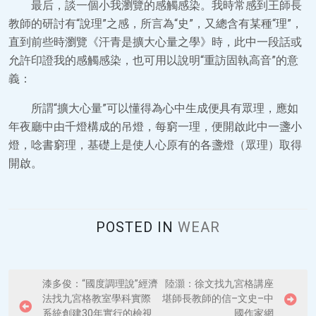
最后，談一個小我瀏覽的感觸感染。我時常感到王師長
教師的研討有“說理”之感，所言為“史”，又總含有某種“理”，
直到前些時瀏覽《汗青是擴大心量之學》時，此中一段話或
允許印證我的感觸感染，也可用以說明“重訪固執高音”的意
義：
所謂“擴大心量”可以懂得為心中生成便具有眾理，應如
年夜廳中由千燈構成的吊燈，每窮一理，便開啟此中一盞小
燈，唸書窮理，基礎上是使人心原有的各盞燈（眾理）取得
開啟。
POSTED IN
WEAR
P
漆多俊：“國度調理說”經濟
陸灝：徐文找九宮格講座
法找九宮格教室學科實際
堪師長教師的信–文史–中
o
系統創建30年實行的檢視
國作家網