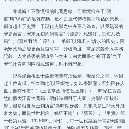
雖邏輯上不難懂得的此間思緒，但窘境恰在于“價
值”與“現實”的混雜攪動。這不是近代轉機期所獨佔的景象，
價值超出于史實，于現代史學之中亦不足為奇。以我熟習的
宋史而言，宋末元初周到曾言“《國史》凡幾修，長短凡幾
易”（《齊東野語·自序》），承載“以類求人”訴求的國史，因
兩宋政局之變更而反復改寫，分歧態度、黨派試圖介入事務
記敘、人物臧否的價值爭斗之中，由之而保存的“汗青”之于
宋代汗青間間隔相距幾何，則不難想象。
記得湯顯祖五十歲擺佈曾有治嘉靖、隆慶史之志，偶爾
趕上位奇僧，卻奉勸他“以筆綴之，如以帚聚塵，不如因任人
世，自有作者”（《玉茗堂函牘·答呂玉繩》）。時光拉長當
然能擴大汗青性間隔，消解時期對于史家、史學的直接影
響，但是就像章士釗所言“新時期云者，決非惹是生非天外飛
來之物，而是世世相承，綿延不竭”（《新舊》，《甲寅》第
一卷第八號，1925年9月5日），每一世代議論汗青都難以離
開“此刻語境”的價值熟悉之限，陳陳相因又耗費、回復、競