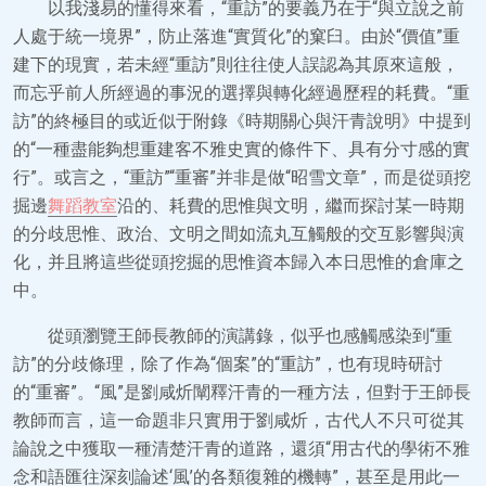
以我淺易的懂得來看，“重訪”的要義乃在于“與立說之前
人處于統一境界”，防止落進“實質化”的窠臼。由於“價值”重
建下的現實，若未經“重訪”則往往使人誤認為其原來這般，
而忘乎前人所經過的事況的選擇與轉化經過歷程的耗費。“重
訪”的終極目的或近似于附錄《時期關心與汗青說明》中提到
的“一種盡能夠想重建客不雅史實的條件下、具有分寸感的實
行”。或言之，“重訪”“重審”并非是做“昭雪文章”，而是從頭挖
掘邊
舞蹈教室
沿的、耗費的思惟與文明，繼而探討某一時期
的分歧思惟、政治、文明之間如流丸互觸般的交互影響與演
化，并且將這些從頭挖掘的思惟資本歸入本日思惟的倉庫之
中。
從頭瀏覽王師長教師的演講錄，似乎也感觸感染到“重
訪”的分歧條理，除了作為“個案”的“重訪”，也有現時研討
的“重審”。“風”是劉咸炘闡釋汗青的一種方法，但對于王師長
教師而言，這一命題非只實用于劉咸炘，古代人不只可從其
論說之中獲取一種清楚汗青的道路，還須“用古代的學術不雅
念和語匯往深刻論述‘風’的各類復雜的機轉”，甚至是用此一