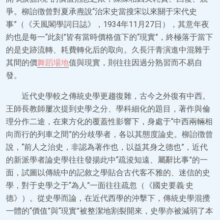
爭。柳詒徴曾對夏承燾說“治宋史當搜宋以來關于宋代史
事”（《天風閣學詞日誌》，1934年11月27日），其意年夜
約也是每一“此刻”皆有當時價格值下的“現實”，終極落于當下
的是史跡流轉、耗費轉化后的取向。久長汗青演進中混雜于
其間的價
舞蹈場地
值與現實，則往往因過分熟習而不易自
發。
近代史學較之傳統史學更趨復雜，古今之外復有中西。
王師長教師屢次提到史學之分、學科細化的題目，著作與倫
理分作二途，在東方化的覆蓋性影響下，身處于“中西兩輛相
向而行的列車之間”的分歧學者，各以其態度論史。柳詒徴曾
說，“前人之治史，非認為著作也，以益其身之德也”，近代
的新派學者論史學往往發揚此中“疏浚知遠、屬辭比事”的一
面，試圖以傳統中的記敘之學貼合古代客不雅的、迷信的史
學，對于史學之于“為人”一面往往疏忽（《國史要義·史
德》）。從史學而論，在近代西學的沖擊下，傳統史學混攪
一體的“價值”與“現實”被整潔地割裂開來，史學亦被減弱了本