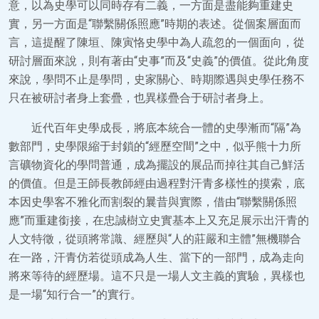
意，以為史學可以同時存有二義，一方面是盡能夠重建史
實，另一方面是“聯繫關係照應”時期的表述。從個案層面而
言，這提醒了陳垣、陳寅恪史學中為人疏忽的一個面向，從
研討層面來說，則有著由“史事”而及“史義”的價值。從此角度
來說，學問不止是學問，史家關心、時期際遇與史學任務不
只在被研討者身上套疊，也異樣疊合于研討者身上。
近代百年史學成長，將底本統合一體的史學漸而“隔”為
數部門，史學限縮于封鎖的“經歷空間”之中，似乎熊十力所
言礦物資化的學問普通，成為擺設的展品而掉往其自己鮮活
的價值。但是王師長教師經由過程對汗青多樣性的摸索，底
本因史學客不雅化而割裂的曩昔與實際，借由“聯繫關係照
應”而重建銜接，在忠誠樹立史實基本上又充足展示出汗青的
人文特徵，從頭將常識、經歷與“人的莊嚴和主體”無機聯合
在一路，汗青仿若從頭成為人生、當下的一部門，成為走向
將來等待的經歷場。這不只是一場人文主義的實驗，異樣也
是一場“知行合一”的實行。