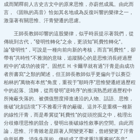
成而闡釋前人古史古文中的原來思惟，亦蔚然成風。由此而
言，《固執的高音》恰如其名地成為反復叫響的樂律之一，
激蕩著有關思惟、汗青變遷的思慮。
王師長教師叩響的這股樂律，似乎時辰提示著我們，從
傳統到古代，“發明性轉化”之余，更須知“耗費性轉化”。
論“發明性”，可說是一種向前向新的考核，而言“耗費性”，卻
帶有“共時性”不雅測的意味，追蹤關心的是思惟消長經過歷
程中的“成功的後背”。固然E. H. 卡爾早就有過“汗青是由成功
者所書寫”之類的闡述，但王師長教師似乎更偏向于以賽亞·
柏林的“萬物有本然”角度，重視于“順時序”思惟變遷經過歷程
中的起落、流轉，從而發明“逆時序”的推演熟悉經過歷程中
所掩蔽失落的、被價值態度掃進邊沿的人物、話語、思惟，
衝破“此刻語境”下不雅看汗青的蔽礙。這并不是重構一種新
的線性汗青，而是希冀從“耗費性”的從頭挖掘之中，梳理出
分歧條理思惟的競合，發明出衝破線性敘事的空間。由此而
論，思惟、汗青雖老是跟著人間變更不斷，曾經變更了汗青
中所耗費、消失失落的，便組成了需求重訪重審的“高音”。