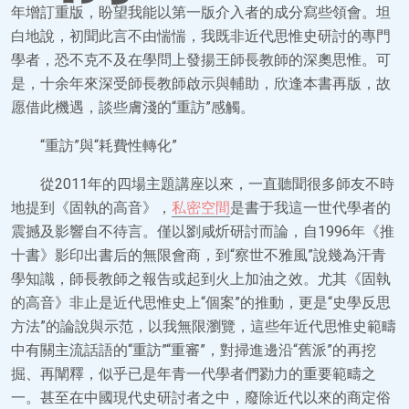
年增訂重版，盼望我能以第一版介入者的成分寫些領會。坦
白地說，初聞此言不由惴惴，我既非近代思惟史研討的專門
學者，恐不克不及在學問上發揚王師長教師的深奧思惟。可
是，十余年來深受師長教師啟示與輔助，欣逢本書再版，故
愿借此機遇，談些膚淺的“重訪”感觸。
“重訪”與“耗費性轉化”
從2011年的四場主題講座以來，一直聽聞很多師友不時
地提到《固執的高音》，
私密空間
是書于我這一世代學者的
震撼及影響自不待言。僅以劉咸炘研討而論，自1996年《推
十書》影印出書后的無限會商，到“察世不雅風”說幾為汗青
學知識，師長教師之報告或起到火上加油之效。尤其《固執
的高音》非止是近代思惟史上“個案”的推動，更是“史學反思
方法”的論說與示范，以我無限瀏覽，這些年近代思惟史範疇
中有關主流話語的“重訪”“重審”，對掃進邊沿“舊派”的再挖
掘、再闡釋，似乎已是年青一代學者們勠力的重要範疇之
一。甚至在中國現代史研討者之中，廢除近代以來的商定俗