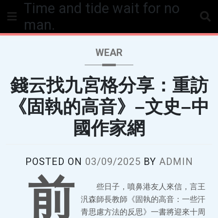
Time and tide wait for no
Skip
to
man.
content
WEAR
錢云找九宮格分享：重訪
《固執的高音》–文史–中
國作家網
POSTED ON
03/09/2025
BY
ADMIN
前
些日子，噴鼻港友人來信，言王
汎森師長教師《固執的高音：一些汗
青思慮方法的反思》一書將迎來十周