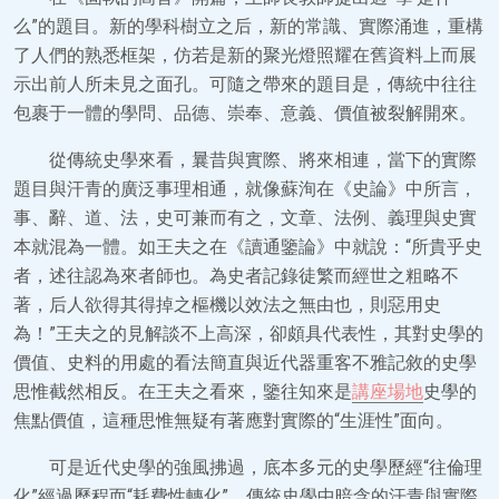
么”的題目。新的學科樹立之后，新的常識、實際涌進，重構
了人們的熟悉框架，仿若是新的聚光燈照耀在舊資料上而展
示出前人所未見之面孔。可隨之帶來的題目是，傳統中往往
包裹于一體的學問、品德、崇奉、意義、價值被裂解開來。
從傳統史學來看，曩昔與實際、將來相連，當下的實際
題目與汗青的廣泛事理相通，就像蘇洵在《史論》中所言，
事、辭、道、法，史可兼而有之，文章、法例、義理與史實
本就混為一體。如王夫之在《讀通鑒論》中就說：“所貴乎史
者，述往認為來者師也。為史者記錄徒繁而經世之粗略不
著，后人欲得其得掉之樞機以效法之無由也，則惡用史
為！”王夫之的見解談不上高深，卻頗具代表性，其對史學的
價值、史料的用處的看法簡直與近代器重客不雅記敘的史學
思惟截然相反。在王夫之看來，鑒往知來是
講座場地
史學的
焦點價值，這種思惟無疑有著應對實際的“生涯性”面向。
可是近代史學的強風拂過，底本多元的史學歷經“往倫理
化”經過歷程而“耗費性轉化”，傳統史學中暗含的汗青與實際