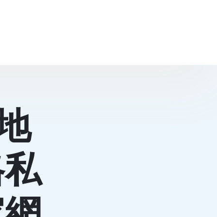
地
格私
家網