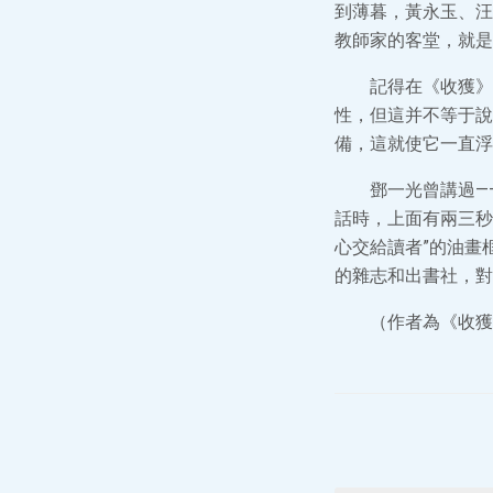
到薄暮，黃永玉、汪
教師家的客堂，就是
記得在《收獲》
性，但這并不等于說
備，這就使它一直浮
鄧一光曾講過—
話時，上面有兩三秒
心交給讀者”的油畫
的雜志和出書社，對
（作者為《收獲