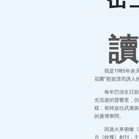
讀
我是1985年
花圃”那架漂亮誘人
每年巴須生日前
光流逝的聲響里，仿
樣，有時送往武康路
的廣博學問。
回過火來俯瞰《
月《收獲》創刊，主