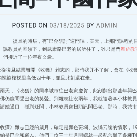
POSTED ON
03/18/2025
BY
ADMIN
復旦的時辰，有“巴金研討”這門課，某天，上那門課程的
課教員的率領下，到武康路巴老的居所往了，雖只是門
舞蹈教
們接近了一位年夜文豪。
炎天從復旦結業離開《收獲》雜志的，那時我并不了解，會在《收獲
的螺旋樓梯里高低四十年，並且此刻還在走。
兩天，《收獲》的同事城市往巴老家慶賀，此刻翻出那些年與巴
佛仍能聞聲巴老的笑聲。到雜志社沒兩年，我就隨著李小林教員
請她過目，碰到疑問，小林教員會扭頭訊問巴老。那時，我城市
收獲》雜志已經的歲月，確定是顏色斑斕、波譎云詭的情形，1
編是巴金和靳以。他們二位三十年月開端就一起配合辦了多種刊