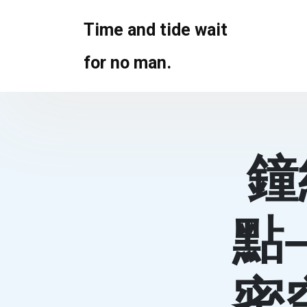
Skip
to
Time and tide wait
content
for no man.
鐘
點
密