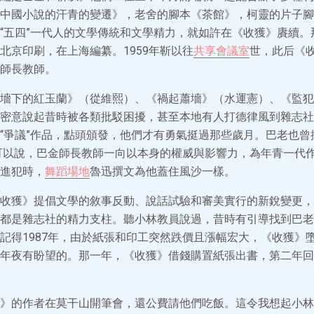
中國小說的汗青的變遷》，老舍的腳本《茶館》，柯靈的片子腳
“五四”一代人的文學傳統和文學精力，就如許在《收獲》賡續。
北京印刷，在上海編纂。1959年靳以往
共享會議室
世，此后《
師長教師。
墻下的紅玉蘭》（從維熙）、《禍起蕭墻》（水運憲）、《監犯
密意說起昔時被各類批駁困擾，甚至本地有人打德律風到雜志社
“爭議”作品，點頭頒發，他們才有勇氣挺過那些歲月。巴老也曾
可以說，巴金師長教師一向以本身的權威與影響力，為年青一代
進犯時，
舞蹈場地
魯迅撰文為他蓋住風沙一樣。
收獲》提倡文學的敘事反動、說話試驗和審美實行的新銳變更，
都是雜志社的精力支柱。聽小林教員說過，昔時有引導找到巴老，
記得1987年，由於紙張和印工突然跌價且漲幅宏大，《收獲》
年夜有盼望的。那一年，《收獲》借錢購置紙張出書，第二年回
》的作者在莫干山開筆會，還公費請他們吃飯。這令我想起小林