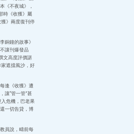
本《不夜城》，
那時《收獲》屬
收獲》兩度復刊停
李銅鐘的故事》
不讓刊爆發品
撰文高度評價諶
作家遮擋風沙，好
每逢《收獲》遭
讓“管一管”甚
墮入危機，巴老果
還一切告貸，博
教員說，疇前每