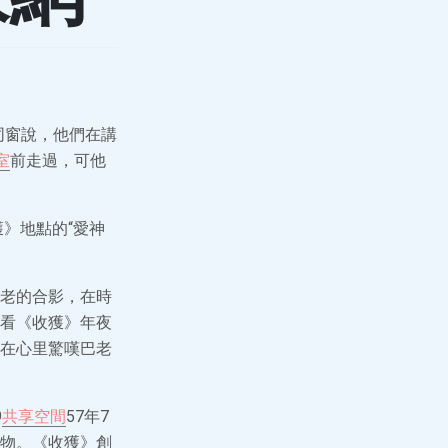
同窗說，他們在講
室
前走過，可他
》地點的“愛神
老的合影，在時
看《收獲》年夜
在心里驚嘆巴老
9
共享空間
57年7
物。《收獲》創