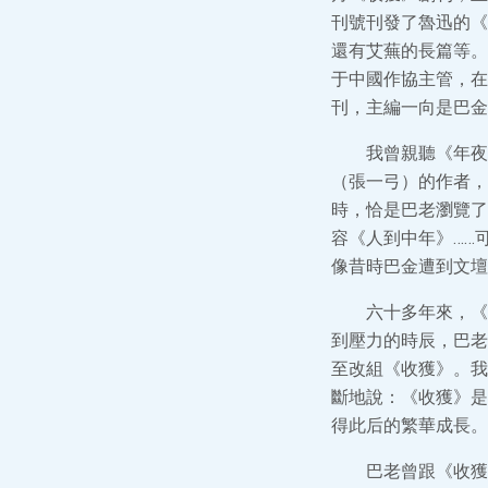
刊號刊發了魯迅的《
還有艾蕪的長篇等。
于中國作協主管，在
刊，主編一向是巴金
我曾親聽《年夜
（張一弓）的作者，
時，恰是巴老瀏覽了
容《人到中年》……
像昔時巴金遭到文壇
六十多年來，《
到壓力的時辰，巴老
至改組《收獲》。我
斷地說：《收獲》是
得此后的繁華成長。
巴老曾跟《收獲