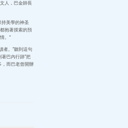
文人，巴金師長
保持美學的神圣
都抱著摸索的預
情。”
讀者。“聽到這句
著巴內行跡“把
多，而巴老曾開辦