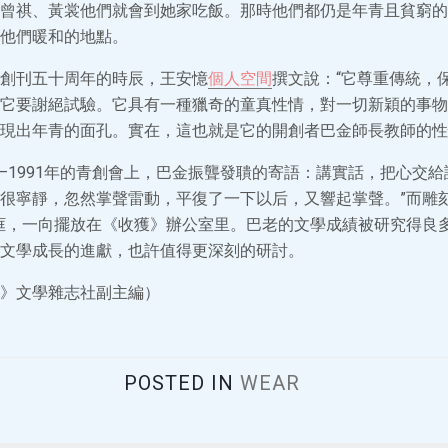
曾祺、黃裳他們就會到她家吃飯。那時他們都仍是年青且貧窮的
他們暖和的地點。
創刊五十周年的時辰，王安憶
個人空間
撰文說：“它尊重傳統，
它要謝絕試驗。它具有一種獵奇的童真性情，對一切新穎的事物
現出年青的面孔。實在，這也就是它的開創者巴金師長教師的性
—1991年的青創會上，巴金振聾發聵的寄語：講實話，把心交給
很寧靜，忽然掌聲雷動，平復了一下以后，又響起掌聲。”而雕刻
框，一向擺放在《收獲》辦公室里。巴老的文學成績被研究得良
文學成長的進獻，也許值得更深刻的研討。
》文學雜志社副主編）
POSTED IN
WEAR