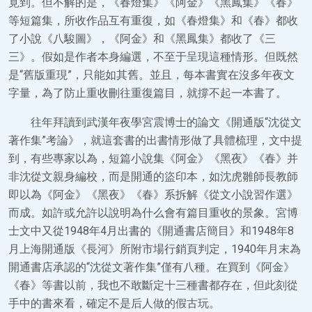
覓到。但不解的是，《春燈集》《阿金》《黑鳳集》《春》
等短篇集，所收作品互有重復，如《春燈集》和《春》都收
了小說《八駿圖》，《阿金》和《黑鳳集》都收了《三
三》。假如是作者本身編選，不至于呈現這種情形。但既然
是“舊版重現”，只能如其舊。並且，每本書實在沒多年夜文
字量，為了防止重收刪往重復篇目，就撐不起一本書了。
往年拜讀到武漢年夜學宮震博士的論文《開通版“沈從文
著作集”考論》，就這套書的出書情形做了具體梳理，文中提
到，有些專家以為，短篇小說集《阿金》《黑夜》《春》并
非沈從文親身編校，而是開通的盜印本，如沈虎雛師長教師
即以為《阿金》《黑夜》《春》系拆解《從文小說習作選》
而成。如許或允許以說明為什么會有篇目重收的景象。宮博
士文中又從1948年4月出書的《開通書店簡目》和1948年8
月上海開通版《長河》所附市場行銷頁判定，1940年月末為
開通書店承認的“沈從文著作集”僅有八種。在買到《阿金》
《春》等書以前，我也不敢斷定十三種書都存在，但此刻從
手中的書來看，確定不是后人做的假古玩。