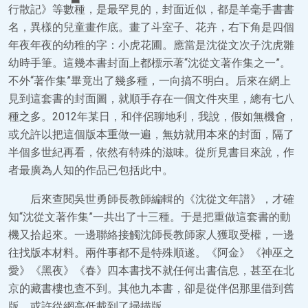
行散記》等數種，是最罕見的，封面近似，都是羊毫手書書
名，異樣的兒童畫作底。畫了斗室子、花卉，右下角是四個
年夜年夜的幼稚的字：小虎花圃。應當是沈從文次子沈虎雛
幼時手筆。這幾本書封面上都標示著“沈從文著作集之一”。
不外“著作集”畢竟出了幾多種，一向搞不明白。后來在網上
見到這套書的封面圖，就順手存在一個文件夾里，總有七八
種之多。2012年某日，和伴侶聊地利，我說，假如無機會，
或允許以把這個版本重做一遍，無妨就用本來的封面，隔了
半個多世紀再看，依然有特殊的滋味。從所見書目來說，作
者最廣為人知的作品已包括此中。
后來查閱吳世勇師長教師編輯的《沈從文年譜》，才確
知“沈從文著作集”一共出了十三種。于是把重做這套書的動
機又拾起來。一邊聯絡接觸沈師長教師家人獲取受權，一邊
往找版本材料。兩件事都不是特殊順遂。《阿金》《神巫之
愛》《黑夜》《春》四本書找不就任何出書信息，甚至在北
京的藏書樓也查不到。其他九本書，卻是從伴侶那里借到舊
版，或許從網高低載到了掃描版。