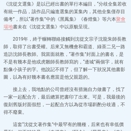
《沈從文選集》是以已經出書的單行本編目，“分歧全集若收
有統一作品，該作品只編進選集的某集內，其他全集僅存目
備考”，所以“著作集”中的《黑鳳集》《春燈集》等六本
聚會
場地
書未在《沈從文選集》中以原貌呈現。
2019年，終于輾轉聯絡接觸到沈從文宗子沈龍朱師長教
師，取得了出書受權。后來又無機會和霸道、綠茶二兄一路
造訪沈師長教師。我當面就教，“著作集”封面上的書名，是
不是有幾本是他或虎雛師長教師寫的，“邊城”兩個字，就有
點像小孩子的字。他說記不得了，但了解一下狀況其他書影
圖，以為有好幾本書名應當是他父親題的。
接上去，我地點的公司曾經沒有措施自力做書了，找了
一家一起配合方，最后總算把書印了出來。可是，我最後的
復刻舊版封面假想，一起配合方以為從市場斟酌分歧適，不
得不廢棄。
這套“沈從文著作集”中最罕有的幾種，后來也有幸低價