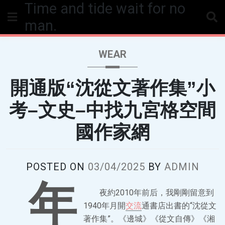
Time and tide wait for no
Skip
to
man.
content
WEAR
開通版“沈從文著作集”小
考–文史–中找九宮格空間
國作家網
POSTED ON
03/04/2025
BY
ADMIN
年
夜約2010年前后，我剛剛留意到
1940年月開
交流
通書店出書的“沈從文
著作集”。《邊城》《從文自傳》《湘