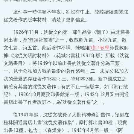
這件事一時停頓不年夜，卻沒有中止。陸陸續續查閱沈
從文著作的版本材料，清楚了更多信息。
1926年11月，沈從文的第一部作品集《鴨子》由北舊書
局出書，為“無須社叢書”之一，收戲劇九篇、小說九篇、散
文七篇、詩五首。此后著作不竭。陳曉維
1對1教學
師長教師
據《沈從文研討材料》（花城出書社1991年版）所載《沈從
文總書目》，將1949年以前出書的沈從文著作分為三類：
一、見于公私加入我的最愛的著作59種；二、未見公私加入
我的最愛的存疑著作13種；三、盜印本7種。新中國成立之
前確有其書的沈從文著作，有的不止一個版本。如《湘行散
記》，1936年3月商務印書館第一版，1942年12月又由開通
書店出書了作者改訂本，為“沈從文著作集”之一。
從1941年起，沈從文破費了大批精神修訂舊作，預備在
桂林開通書店出書“沈從文著作集”，原打算出書30種，現實
出書13種，包含：《春燈集》，1943年4月第一版；《阿