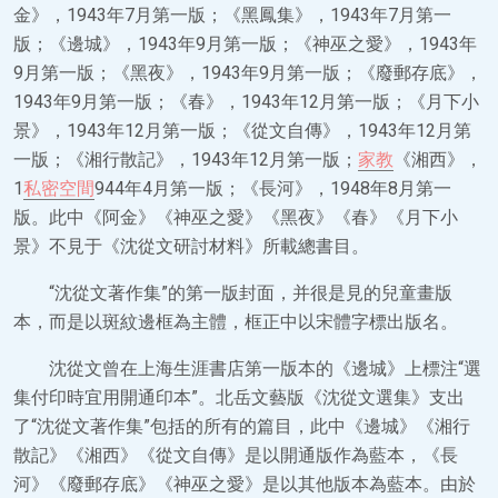
金》，1943年7月第一版；《黑鳳集》，1943年7月第一
版；《邊城》，1943年9月第一版；《神巫之愛》，1943年
9月第一版；《黑夜》，1943年9月第一版；《廢郵存底》，
1943年9月第一版；《春》，1943年12月第一版；《月下小
景》，1943年12月第一版；《從文自傳》，1943年12月第
一版；《湘行散記》，1943年12月第一版；
家教
《湘西》，
1
私密空間
944年4月第一版；《長河》，1948年8月第一
版。此中《阿金》《神巫之愛》《黑夜》《春》《月下小
景》不見于《沈從文研討材料》所載總書目。
“沈從文著作集”的第一版封面，并很是見的兒童畫版
本，而是以斑紋邊框為主體，框正中以宋體字標出版名。
沈從文曾在上海生涯書店第一版本的《邊城》上標注“選
集付印時宜用開通印本”。北岳文藝版《沈從文選集》支出
了“沈從文著作集”包括的所有的篇目，此中《邊城》《湘行
散記》《湘西》《從文自傳》是以開通版作為藍本，《長
河》《廢郵存底》《神巫之愛》是以其他版本為藍本。由於