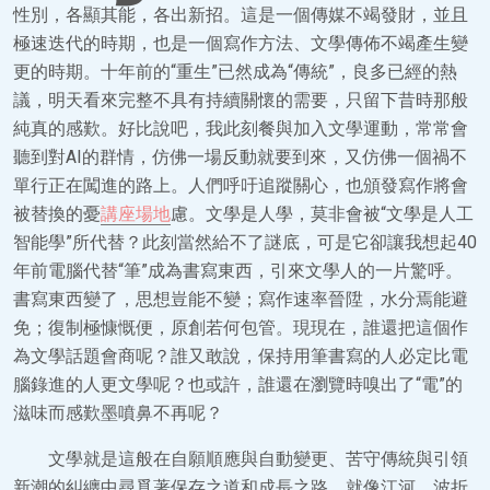
性別，各顯其能，各出新招。這是一個傳媒不竭發財，並且
極速迭代的時期，也是一個寫作方法、文學傳佈不竭產生變
更的時期。十年前的“重生”已然成為“傳統”，良多已經的熱
議，明天看來完整不具有持續關懷的需要，只留下昔時那般
純真的感歎。好比說吧，我此刻餐與加入文學運動，常常會
聽到對AI的群情，仿佛一場反動就要到來，又仿佛一個禍不
單行正在闖進的路上。人們呼吁追蹤關心，也頒發寫作將會
被替換的憂
講座場地
慮。文學是人學，莫非會被“文學是人工
智能學”所代替？此刻當然給不了謎底，可是它卻讓我想起40
年前電腦代替“筆”成為書寫東西，引來文學人的一片驚呼。
書寫東西變了，思想豈能不變；寫作速率晉陞，水分焉能避
免；復制極慷慨便，原創若何包管。現現在，誰還把這個作
為文學話題會商呢？誰又敢說，保持用筆書寫的人必定比電
腦錄進的人更文學呢？也或許，誰還在瀏覽時嗅出了“電”的
滋味而感歎墨噴鼻不再呢？
文學就是這般在自願順應與自動變更、苦守傳統與引領
新潮的糾纏中尋覓著保存之道和成長之路。就像江河，波折