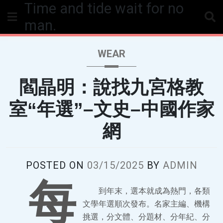
Time and tide wait for no
Skip
to
man.
content
WEAR
閻晶明：說找九宮格教
室“年選”–文史–中國作家
網
POSTED ON
03/15/2025
BY
ADMIN
每
到年末，選本就成為熱門，各類
文學年選順次發布。名家主編、機構
挑選，分文體、分題材、分年紀、分