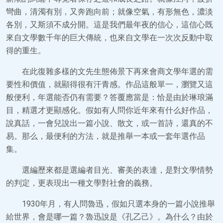
彎曲，清濁有別，又奔跑向前；就像空氣，有形無色，濃淡
各別，又斯須不成分開。這是我們最年夜的信心，這信心既
來自文學數千年的巨大傳統，也來自文學在一次次反動中取
得的重生。
在此復雜多樣的文先生態佈景下再來會商文學年選的需
要性和價值，就顯得很有汗青感。作品這般單一，瀏覽又這
般便利，年選能否仍有需要？答覆應當是：恰是由於琳琅滿
目，精選才更顯感化。假如有人問你近年來有什么好作品，
說真話，一會兒說出一篇小說、散文，或一首詩，還真的不
易。那么，最便利的方法，就是推舉一本或一套年選作品
集。
選編歷來都是選編者目光、審美的表達，是對文學情勢
的判定，更表現出一種文學對社會的義務。
1930年月，有人問魯迅，假如只選本身的一篇小說推舉
給世界，會是哪一篇？魯迅說是《孔乙己》。為什么？由於