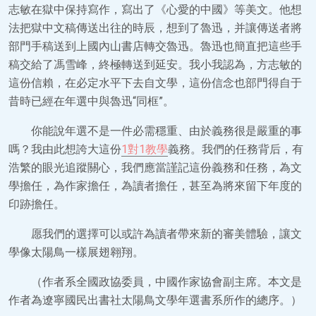
志敏在獄中保持寫作，寫出了《心愛的中國》等美文。他想
法把獄中文稿傳送出往的時辰，想到了魯迅，并讓傳送者將
部門手稿送到上國內山書店轉交魯迅。魯迅也簡直把這些手
稿交給了馮雪峰，終極轉送到延安。我小我認為，方志敏的
這份信賴，在必定水平下去自文學，這份信念也部門得自于
昔時已經在年選中與魯迅“同框”。
你能說年選不是一件必需穩重、由於義務很是嚴重的事
嗎？我由此想誇大這份
1對1教學
義務。我們的任務背后，有
浩繁的眼光追蹤關心，我們應當謹記這份義務和任務，為文
學擔任，為作家擔任，為讀者擔任，甚至為將來留下年度的
印跡擔任。
愿我們的選擇可以或許為讀者帶來新的審美體驗，讓文
學像太陽鳥一樣展翅翱翔。
（作者系全國政協委員，中國作家協會副主席。本文是
作者為遼寧國民出書社太陽鳥文學年選書系所作的總序。）