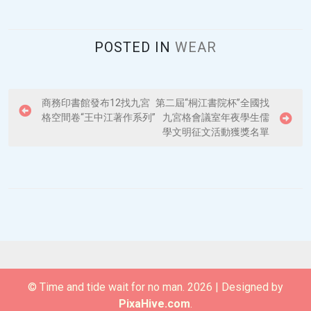
POSTED IN
WEAR
P
商務印書館發布12找九宮
第二屆“桐江書院杯”全國找
格空間卷“王中江著作系列”
九宮格會議室年夜學生儒
o
學文明征文活動獲獎名單
s
t
n
a
v
i
g
© Time and tide wait for no man. 2026
|
Designed by
a
PixaHive.com
.