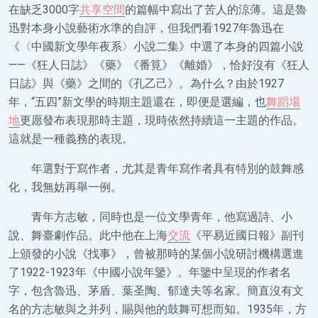
在缺乏3000字
共享空間
的篇幅中寫出了苦人的涼薄。這是魯
迅對本身小說藝術水準的自評，但我們看1927年魯迅在
《〈中國新文學年夜系〉小說二集》中選了本身的四篇小說
——《狂人日誌》《藥》《番筧》《離婚》，恰好沒有《狂人
日誌》與《藥》之間的《孔乙己》。為什么？由於1927
年，“五四”新文學的時期主題還在，即便是選編，也
舞蹈場
地
更愿發布表現那時主題，現時依然持續這一主題的作品。
這就是一種義務的表現。
年選對于寫作者，尤其是青年寫作者具有特別的鼓舞感
化，我無妨再舉一例。
青年方志敏，同時也是一位文學青年，他寫過詩、小
說、舞臺劇作品。此中他在上海
交流
《平易近國日報》副刊
上頒發的小說《找事》，曾被那時的某個小說研討機構選進
了1922-1923年《中國小說年鑒》。年鑒中呈現的作者名
字，包含魯迅、茅盾、葉圣陶、郁達夫等名家。簡直沒有文
名的方志敏與之并列，賜與他的鼓舞可想而知。1935年，方