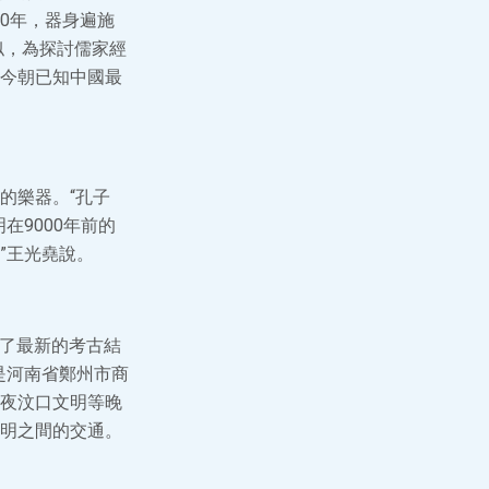
0年，器身遍施
似，為探討儒家經
今朝已知中國最
的樂器。“孔子
在9000年前的
”王光堯說。
應了最新的考古結
是河南省鄭州市商
夜汶口文明等晚
明之間的交通。