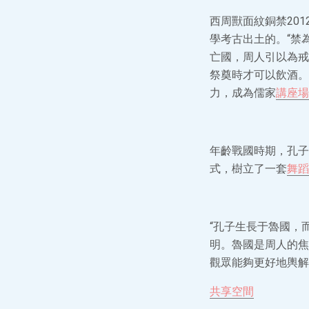
西周獸面紋銅禁20
學考古出土的。“禁
亡國，周人引以為戒
祭奠時才可以飲酒。
力，成為儒家
講座場
年齡戰國時期，孔子
式，樹立了一套
舞蹈
“孔子生長于魯國，
明。魯國是周人的焦
觀眾能夠更好地輿解
共享空間