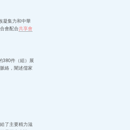
近族凝集力和中華
合會配合
共享會
的380件（組）展
脈絡，闡述儒家
給了主要精力滋