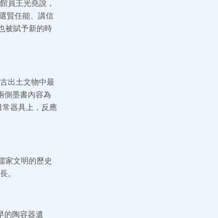
館員王光堯說，
選賢任能、講信
也被賦予新的時
古出土文物中最
兩側墨書內容為
日常器具上，反應
儒家文明的歷史
長。
早的陶容器遺