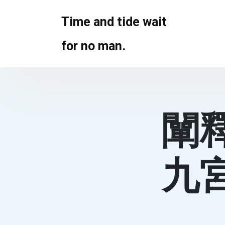
Skip
to
Time and tide wait
content
for no man.
闡
九