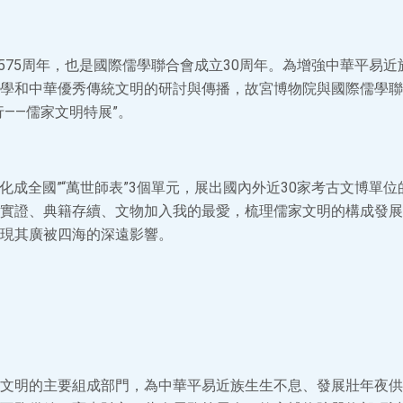
辰2575周年，也是國際儒學聯合會成立30周年。為增強中華平易
學和中華優秀傳統文明的研討與傳播，故宮博物院與國際儒學聯
行——儒家文明特展”。
“化成全國”“萬世師表”3個單元，展出國內外近30家考古文博單位
實證、典籍存續、文物加入我的最愛，梳理儒家文明的構成發展
現其廣被四海的深遠影響。
文明的主要組成部門，為中華平易近族生生不息、發展壯年夜供