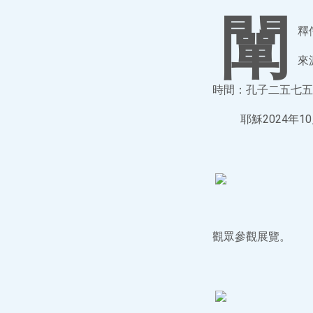
闡
釋
來
時間：孔子二五七五
耶穌2024年10
觀眾參觀展覽。