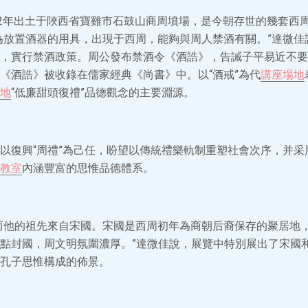
12年出土于陜西省寶雞市石鼓山商周墳場，是今朝存世的幾套西
為放置酒器的用具，出現于西周，能夠與周人禁酒有關。”達微佳
，實行禁酒政策。周公發布禁酒令《酒誥》，告誡子平易近不要
《酒誥》被收錄在儒家經典《尚書》中。以“酒戒”為代
講座場地
地
“低廉甜頭復禮”品德觀念的主要淵源。
以復興“周禮”為己任，盼望以傳統禮樂軌制重塑社會次序，并采用
教室
內涵豐富的思惟品德體系。
而他的祖先來自宋國。宋國是西周初年為商朝后裔保存的聚居地
點封國，周文明氛圍濃厚。”達微佳說，展覽中特別展出了宋國
孔子思惟構成的佈景。