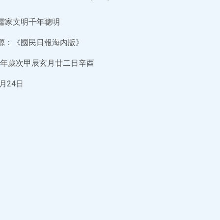
儒家文明千年聰明
源：《國民日報海內版》
年歲次甲辰玄月廿二日辛酉
月24日