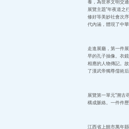
養，為世界文明交通
展覽主題“年夜道之行
修好等美妙社會次序
代內涵，體現了中華
走進展廳，第一件展
早的孔子抽像。衣鏡
相應的人物傳記。故
了漢武帝獨尊儒術后
展覽第一單元“溯古
構成脈絡。一件件歷
江西省上饒市萬年縣