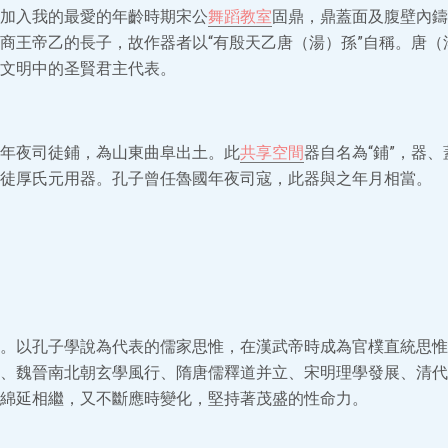
加入我的最愛的年齡時期宋公
舞蹈教室
固鼎，鼎蓋面及腹壁內鑄
商王帝乙的長子，故作器者以“有殷天乙唐（湯）孫”自稱。唐（
文明中的圣賢君主代表。
年夜司徒鋪，為山東曲阜出土。此
共享空間
器自名為“鋪”，器
徒厚氏元用器。孔子曾任魯國年夜司寇，此器與之年月相當。
。以孔子學說為代表的儒家思惟，在漢武帝時成為官樸直統思惟。
、魏晉南北朝玄學風行、隋唐儒釋道并立、宋明理學發展、清代
綿延相繼，又不斷應時變化，堅持著茂盛的性命力。