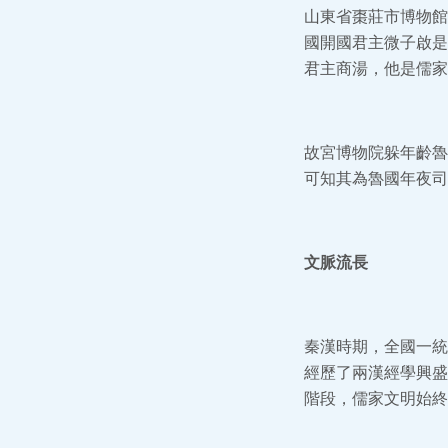
山東省棗莊市博物館
國開國君主微子啟是
君主商湯，他是儒家
故宮博物院躲年齡魯
可知其為魯國年夜司
文脈流長
秦漢時期，全國一統
經歷了兩漢經學興盛
階段，儒家文明始終