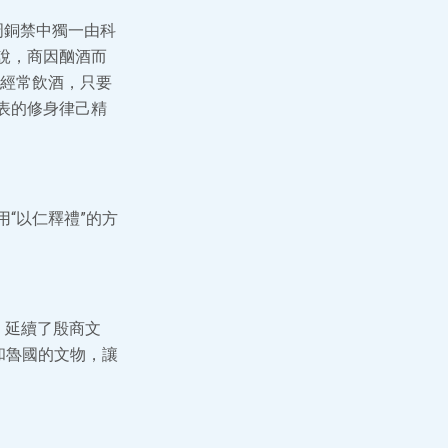
周銅禁中獨一由科
說，商因酗酒而
經常飲酒，只要
表的修身律己精
“以仁釋禮”的方
，延續了殷商文
和魯國的文物，讓