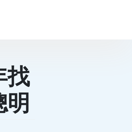
年找
聰明