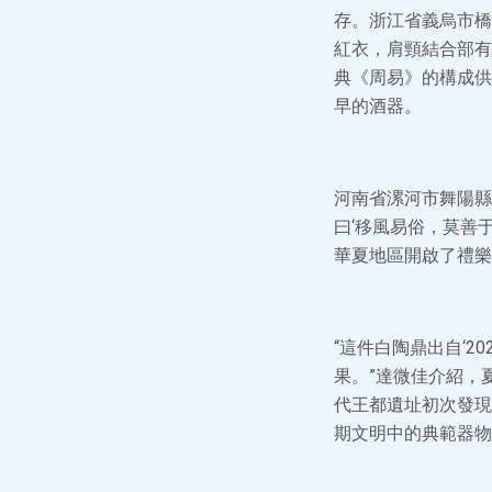
存。浙江省義烏市橋
紅衣，肩頸結合部有
典《周易》的構成供
早的酒器。
河南省漯河市舞陽縣
曰‘移風易俗，莫善于
華夏地區開啟了禮樂
“這件白陶鼎出自‘
果。”達微佳介紹，
代王都遺址初次發現
期文明中的典範器物