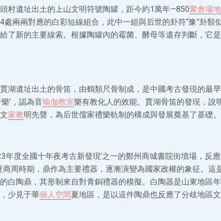
頭村遺址出土的上山文明符號陶罐，距今約1萬年—850
聚會場地
4處兩兩對應的白彩短線組合，此中一組與后世的卦符“豫”卦類
給了新的主要線索。根據陶罐內的霉菌、酵母等遺存判斷，它是
賈湖遺址出土的骨笛，由鶴類尺骨制成，是中國考古發現的最早
樂’，認為音
瑜伽教室
樂有教化人的效能。賈湖骨笛的發現，說明
文
家教
明先聲，為后世儒家禮樂軌制的構成與發展奠基了基礎。
2023年度全國十年夜考古新發現’之一的鄭州商城書院街墳場，反
夏商周時期，鼎作為主要禮器，逐漸演變為國家政權的象征。這
的白陶鼎，其形制來自對青銅禮器的模擬。白陶器是山東地區年
，少見于華
個人空間
夏地區，是以這件陶鼎也反應了分歧地區文