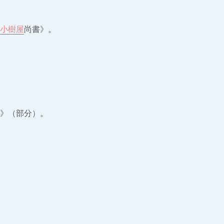
小樹屋
尚書》。
》（部分）。