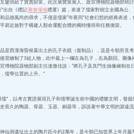
互鑒供給了寶貴財富。此次展覽策展人、故宮博物院器物部研討
”出自《禮記·
聚會場地
禮運》篇，表達了儒家對樹立全國為公、
和品德風尚的尋求，不僅是儒家“年夜同”社會幻想的經典表述，
平易近族對于構建人類命運配合體的獨特懂得和任務擔當。
品是西漢海昏侯墓出土的孔子衣鏡（復制品），這是今朝所見考
後背繪制了3組人物，此中最上一欄左為孔子，右為顏回。圖像
宮博物院器物部副主任達微佳說：“將孔子及其門生抽像繪制在
，儒學位置的上升。”
尋儒”，以考古實證展現孔子和儒學誕生前中國的禮樂文明，發掘
史長久的陶器、骨器、玉器、銅器等，訴說著中華文明的源遠流
神仙洞遺址出土的陶片距今約2萬年，是今朝已知世界上年月最