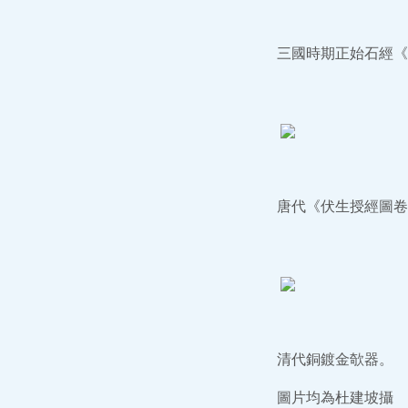
三國時期正始石經《
唐代《伏生授經圖卷
清代銅鍍金欹器。
圖片均為杜建坡攝