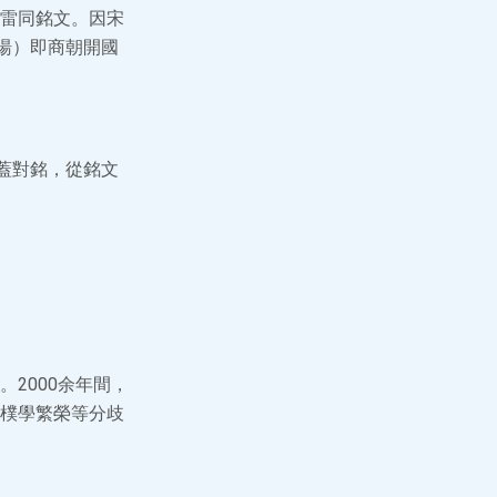
雷同銘文。因宋
湯）即商朝開國
、蓋對銘，從銘文
2000余年間，
樸學繁榮等分歧