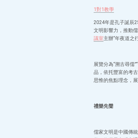
1對1教學
2024年是孔子誕
文明影響力，推動儒
議室
主辦“年夜道之
展覽分為“溯古尋儒”
品，依托豐富的考古
思惟的焦點理念，展
禮樂先聲
儒家文明是中國傳統