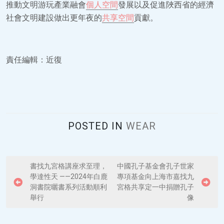
推動文明游玩產業融會
個人空間
發展以及促進陜西省的經濟
社會文明建設做出更年夜的
共享空間
貢獻。
責任編輯：近復
POSTED IN
WEAR
P
書找九宮格講座求至理，
中國孔子基金會孔子世家
學達性天 ——2024年白鹿
專項基金向上海市嘉找九
o
洞書院曬書系列活動順利
宮格共享定一中捐贈孔子
s
舉行
像
t