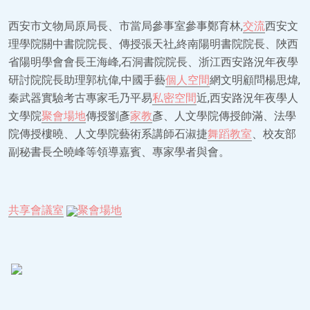
西安市文物局原局長、市當局參事室參事鄭育林,
交流
西安文
理學院關中書院院長、傳授張天社,終南陽明書院院長、陜西
省陽明學會會長王海峰,石洞書院院長、浙江西安路況年夜學
研討院院長助理郭杭偉,中國手藝
個人空間
網文明顧問楊思煒,
秦武器實驗考古專家毛乃平易
私密空間
近,西安路況年夜學人
文學院
聚會場地
傳授劉彥
家教
彥、人文學院傳授帥滿、法學
院傳授樓曉、人文學院藝術系講師石淑捷
舞蹈教室
、校友部
副秘書長仝曉峰等領導嘉賓、專家學者與會。
共享會議室
聚會場地