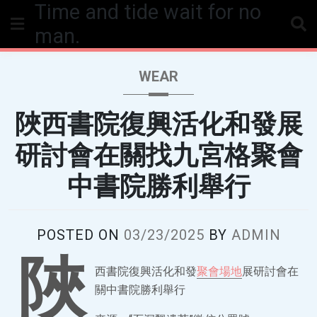
Time and tide wait for no
Skip
to
man.
content
WEAR
陜西書院復興活化和發展
研討會在關找九宮格聚會
中書院勝利舉行
POSTED ON
03/23/2025
BY
ADMIN
陜
西書院復興活化和發
聚會場地
展研討會在
關中書院勝利舉行