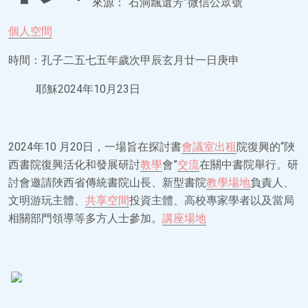
來源：“石洞飄遺芳”微信公眾號
個人空間
時間：孔子二五七五年歲次甲辰玄月廿一日庚申
耶穌2024年10月23日
2024年10 月20日，一場旨在探討書
會議室出租
院復興的“陜
西書院復興活化和發展研討
教學
會”
交流
在關中書院舉行。研
討會邀請陜西省傳統書院山長、新型書院
教學場地
負責人、
文明游玩主體、
共享空間
投資主體、高校專家學者以及當局
相關部門領導等多方人士參加。
講座場地