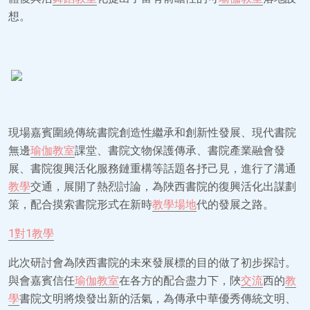
想。
現場嘉賓圍繞傳統書院創造性繼承和創新性發展、現代書院
無邊
瑜伽教室
課堂、書院文物保護傳承、書院產業融會發
展、書院復興活化服務鏈重構等話題各抒己見，進行了溝通
教學
交通，展開了熱烈討論，為陜西書院的復興活化出謀劃
策，配合摸索書院形式在新時
教學場地
代的發展之路。
1對1教學
此次研討會為陜西書院的未來發展標的目的做了初步探討。
與會嘉賓信任
瑜伽教室
在各方的配合盡力下，陜
交流
西的
教
學
書院文明將煥發出新的活氣，為傳承中華優秀傳統文明、