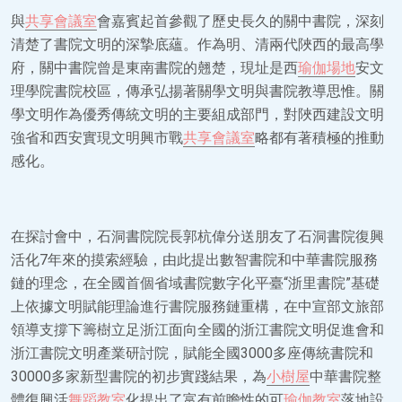
與
共享會議室
會嘉賓起首參觀了歷史長久的關中書院，深刻
清楚了書院文明的深摯底蘊。作為明、清兩代陜西的最高學
府，關中書院曾是東南書院的翹楚，現址是西
瑜伽場地
安文
理學院書院校區，傳承弘揚著關學文明與書院教導思惟。關
學文明作為優秀傳統文明的主要組成部門，對陜西建設文明
強省和西安實現文明興市戰
共享會議室
略都有著積極的推動
感化。
在探討會中，石洞書院院長郭杭偉分送朋友了石洞書院復興
活化7年來的摸索經驗，由此提出數智書院和中華書院服務
鏈的理念，在全國首個省域書院數字化平臺“浙里書院”基礎
上依據文明賦能理論進行書院服務鏈重構，在中宣部文旅部
領導支撐下籌樹立足浙江面向全國的浙江書院文明促進會和
浙江書院文明產業研討院，賦能全國3000多座傳統書院和
30000多家新型書院的初步實踐結果，為
小樹屋
中華書院整
體復興活
舞蹈教室
化提出了富有前瞻性的可
瑜伽教室
落地設