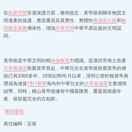
在
私密空間
非遺保護方面，條例規定，黃帝陵相關非物質文
明遺產的保護，應當重視其真實性、整體性
會議室出租
和
舞
蹈教室
家教
傳承性，增強
共享空間
中華平易近族的文明認
同。
黃帝陵是中華文明的精
瑜伽教室
力標識。從漢武帝堆土筑臺
共享會議室
祭奠黃帝算起，中華兒女在黃帝陵祭奠黃帝的傳
統已有2000多年。20世紀80年月以來，清明公祭軒轅黃帝典
禮成為連接
1對1教學
海內外中華兒女的
共享會議室
主要感情
紐帶。同時，橋山黃帝陵擁有中國最陳舊、覆蓋面積最年
夜、保留最完全的古柏群。
舞蹈場地
責任編輯：近復