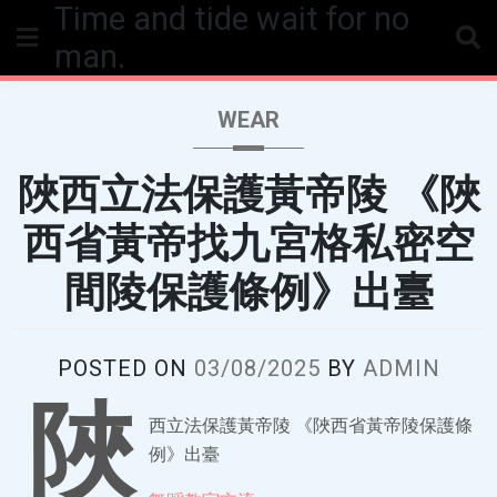
Time and tide wait for no
Skip
to
man.
content
WEAR
陜西立法保護黃帝陵 《陜
西省黃帝找九宮格私密空
間陵保護條例》出臺
POSTED ON
03/08/2025
BY
ADMIN
陜
西立法保護黃帝陵 《陜西省黃帝陵保護條
例》出臺