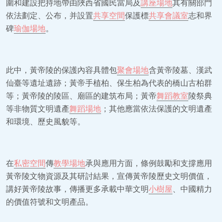
圍和建設把持地帶由陜西省國民當局及
講座場地
其有關部門
依法劃定、公布，并設置
共享空間
保護標
共享會議室
志和界
碑
瑜伽場地
。
此中，黃帝陵的保護內容具體包
聚會場地
含黃帝陵墓、漢武
仙臺等遺址遺跡；黃帝手植柏、保生柏為代表的橋山古柏群
等；黃帝陵的陵區、廟區的建筑布局；黃帝
舞蹈教室
陵祭典
等非物質文明遺產
舞蹈場地
；其他應當依法保護的文明遺產
和環境、歷史風貌等。
在
私密空間
傳
教學場地
承與應用方面，條例鼓勵和支撐應用
黃帝陵文物資源及其研討結果，宣傳黃帝陵歷史文明價值，
講好黃帝陵故事，傳播更多承載中華文明
小樹屋
、中國精力
的價值符號和文明產品。