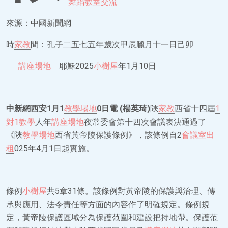
舞蹈教室
交流
來源：中國新聞網
時
家教
間：孔子二五七五年歲次甲辰臘月十一日己卯
講座場地
耶穌2025
小樹屋
年1月10日
中新網西安1月1
教學場地
0日電 (楊英琦)
陜
家教
西省十四屆
1
對1教學
人年
講座場地
夜常委會第十四次會議表決通過了
《陜
教學場地
西省黃帝陵保護條例》，該條例自2
會議室出
租
025年4月1日起實施。
條例
小樹屋
共5章31條。該條例對黃帝陵的保護與治理、傳
承與應用、法令責任等方面的內容作了明確規定。條例規
定，黃帝陵保護區域分為保護范圍和建設把持地帶。保護范