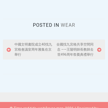
POSTED IN
WEAR
P
中國文明書院成立40找九
全國找九宮格共享空間同
宮格會議室周年雅集在京
念 ——王陽明師長教師去
o
舉行
世496周年祭奠典禮舉行
s
t
n
a
v
i
g