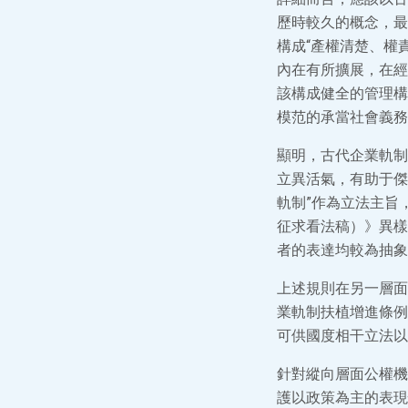
歷時較久的概念，最
構成“產權清楚、權
內在有所擴展，在經
該構成健全的管理構
模范的承當社會義務
顯明，古代企業軌制
立異活氣，有助于傑
軌制”作為立法主旨
征求看法稿）》異樣
者的表達均較為抽象
上述規則在另一層面
業軌制扶植增進條例
可供國度相干立法以
針對縱向層面公權機
護以政策為主的表現