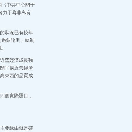
的《中共中心關于
努力于為非私有
的狀況已有較年
的過錯論調、軌制
境。
近營經濟成長強
關平易近營經濟
高東西的品質成
四個實際題目，
主要緣由就是確