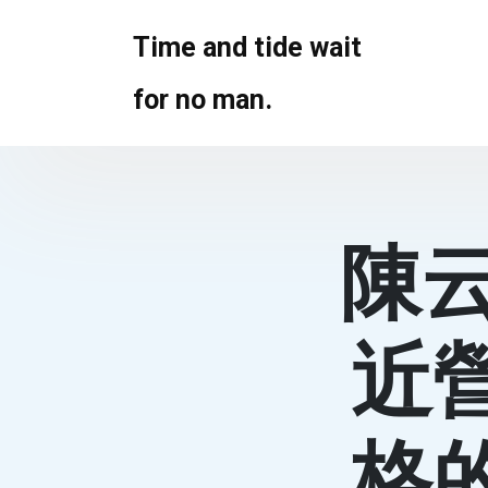
Skip
to
Time and tide wait
content
for no man.
陳
近
格