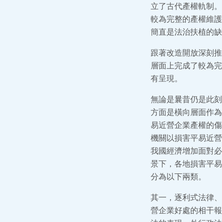
立了古代產權軌制。
較為完整的產權維護
簡直是法治扶植的缺
跟著改造開放深刻推
層面上完成了較為完
有呈現。
無論是曩昔仍是此刻
方面是橫向層面作為
易近營企業產權的傷
機關以損害平易近營
我國經濟增加面對必
景下，各地損害平易
分為以下兩類。
其一，逐利式法律、
營企業好處的相干報