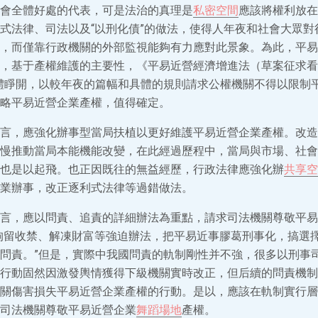
會全體好處的代表，可是法治的真理是
私密空間
應該將權利放在
式法律、司法以及“以刑化債”的做法，使得人年夜和社會大眾對
，而僅靠行政機關的外部監視能夠有力應對此景象。為此，平易
，基于產權維護的主要性，《平易近營經濟增進法（草案征求看
體睜開，以較年夜的篇幅和具體的規則請求公權機關不得以限制
略平易近營企業產權，值得確定。
言，應強化辦事型當局扶植以更好維護平易近營企業產權。改造
慢推動當局本能機能改變，在此經過歷程中，當局與市場、社會
也是以起飛。也正因既往的無益經歷，行政法律應強化辦
共享空
業辦事，改正逐利式法律等過錯做法。
言，應以問責、追責的詳細辦法為重點，請求司法機關尊敬平易
拘留收禁、解凍財富等強迫辦法，把平易近事膠葛刑事化，搞選
問責。”但是，實際中我國問責的軌制剛性并不強，很多以刑事
行動固然因激發輿情獲得下級機關實時改正，但后續的問責機制
關傷害損失平易近營企業產權的行動。是以，應該在軌制實行層
司法機關尊敬平易近營企業
舞蹈場地
產權。