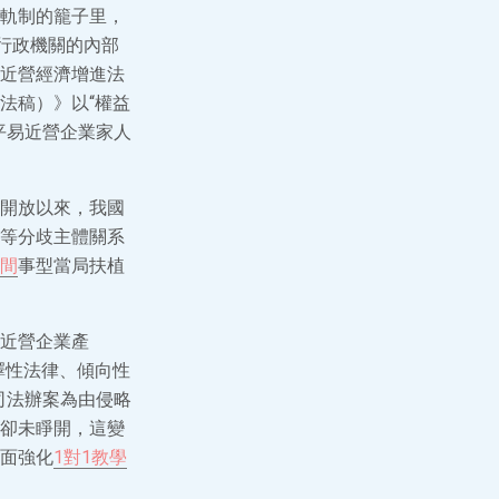
軌制的籠子里，
行政機關的內部
近營經濟增進法
法稿）》以“權益
平易近營企業家人
開放以來，我國
等分歧主體關系
間
事型當局扶植
近營企業產
擇性法律、傾向性
司法辦案為由侵略
卻未睜開，這變
面強化
1對1教學