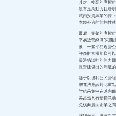
其次，較高的產權維
沒有足夠動力往發明
域內投資興業的停止
本錢外逃的能夠性就
最后，完整的產權維
平易近營經濟“東西
象，一些平易近營企
許像財富權那樣可以
長過錯談吐的無力回
長營建傑出的周遭的
鑒于以後我公民營經
增進法應該對此重點
討結果集中在以內部
美當然具有積極意義
免橫向層面企業之間
詳細而言，應該以古