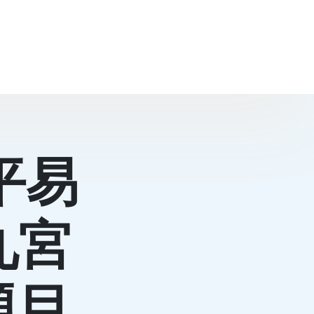
平易
九宮
題目