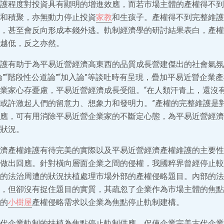
護程度對投資具有顯明的增進效應，而若市場主體的產權得不到
和積聚，亦無動力停止投資
家教
和生孩子。產權得不到完整維護
，甚至會反向形成本錢外逃。軌制經濟學的研討結果表白，產權
越低，反之亦然。
護有助于為平易近營經濟高東西的品質成長營建傑出的社會氣氛
論”“階段性公道論”“加入論”等談吐時有呈現，疊加平易近營企業
業家心存憂慮，平易近營經濟成長受阻。“在人類汗青上，還沒
或許激起人們的留意力、想象力和發明力。”產權的完整維護是
應，可有用消除平易近營企業家的不斷定心態，為平易近營經濟
狀況。
濟產權維護有待完美的實際以及平易近營經濟產權維護的主要性
做出回應。針對橫向層面企業之間的侵權，我國粹界曾經停止較
的法治周遭的狀況扶植處理市場外部的產權侵略題目。內部的法
，但卻沒有捉住題目的實質，其疏忽了企業作為市場主體的焦點
的
小樹屋
產權侵略需求以企業為焦點停止軌制建構。
代企業軌制的扶植為焦點停止軌制供應，促使企業完美古代企業