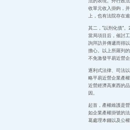
法的表現。外行政法
收單元收入掛鉤，并
上，也有法院存在逾
其二，“以刑化債”
當局項目后，催討工
詢拜訪并傳遞而得以
擔心。以上所羅列的
不免激發平易近營企
逐利式法律、司法以
略平易近營企業產權
近營經濟高東西的品
因。
起首，產權維護是營
如企業產權掛號的法
葛處理本錢以及公權