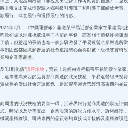
律上，某地當局出臺《非稅支出征督工作考察賞罰措施》，違規
將非稅支出完成情形歸入鄉科級引導班子和引導干部績效考察。
額履行、肆意履行和選擇履行的情形。
。2024年2月，《中國運營報》報道某平易近營企業家在承建易
程款卻被以涉嫌挑釁滋事而拘留的事務，該案相干債務終極雖因
了債，但惹起的爭議也進一個步驟激發了平易近營企業對處所當局
事例固然都因惹起普遍的社會追蹤關心而得以被下級機關實時改
業和企業家憂慮。
及“以刑化債”
講座場地
，實質上是經由過程損害平易近營企業家
，這事關高東西的品質營商周遭的狀況扶植、平易近營經濟投資
質成長的傑出社會言論氣氛，是影響平易近營經濟高東西的品質
商周遭的狀況扶植的要害一環，活著界銀行營商周遭的狀況評價
式、時光以及所需支出，企業股東的訴訟方便水平、訴權維護，
機關產權維護、司法東西的品質等均直接或直接觸及產權維護題