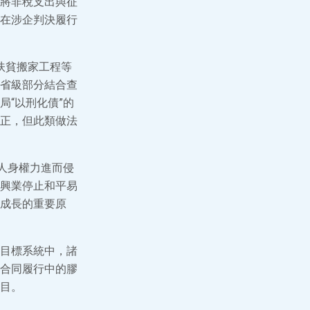
將非稅支出與征
在涉企判決履行
地扶貧搬家工程等
省級部分結合查
“以刑化債”的
正，但此類做法
人身權力進而侵
興業停止和平易
成長的重要原
目標系統中，諸
合同履行中的膠
目。