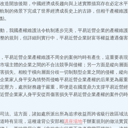
改造開放後期，中國經濟成長趨向與上述實際描寫存在必定水平
軌制的佈景下完成了世界經濟成長史上的古跡，但相干產權維護
點。
動，我國產權維護法令軌制逐步完美，平易近營企業的產權維護
整的規則，但詳細到實行中，平易近營企業財富等權益遭遇傷害
，平易近營企業產權維護不周全的案例均時有產生，這重要表現
市場主體的企業之間的不合法競爭與侵權；另一方面是縱向層面
害損失。相較于橫向層面分歧一切制類型企業之間的侵權，縱向
企業家人身平安為情勢而侵略平易近營企業產權的后果更為嚴重
定壓力，處所財務趨于嚴重，即便是在國度鼎力支撐平易近營經
近營企業家人身平安從而傷害損失平易近營企業產權的案件仍時
司法。這方面，諸如處所派出所為追求收益而跨省級行政區域法
道時有呈現，這種違背公安部相
講座場地
干辦案規則的做法實質