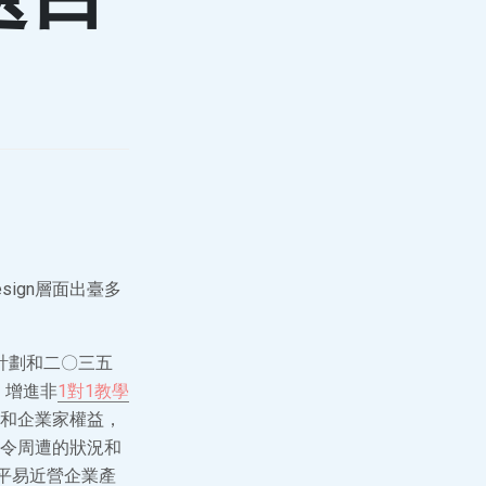
ign層面出臺多
年計劃和二〇三五
，增進非
1對1教學
和企業家權益，
令周遭的狀況和
平易近營企業產