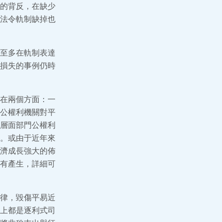
的背反，在缺少
法令軌制缺掉也
至多在軌制表達
損失的事例仍時
在兩個方面：一
公權利機關對平
層面部門公權利
。或由于近年來
濟成長強大的佈
有產生，詳細可
律，毀傷平易近
上都是逐利式司