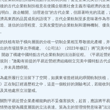
後的古代企業軌制扶植意在使國企順應社會主義市場經濟的改造
責明白、政企離開、治理迷信”的古代企業，但跟著時光的流逝，
濟高東西的品質成長的語境下，古代企業軌制至多意味著作為市
造、迷信的治理程度、立異友愛型的企業軌制和運轉機制、優良
。
的扶植有助于橫向層面的分歧一切制企業相互尊敬彼此產權，并
出的市場競爭次序構建。《公司法》（2023年修訂）將“完美中
，開啟了構建中國特點古代企業軌制的法治新征程。《平易近營
規則：“激勵有前提的平易近營經濟組織樹立完美中國特點古代企
，并未具體睜開。
為處所履行立法留下了空間，如廣東省曾經就此睜開軌制扶植，
》正在制訂經過歷程之中，這是一個較好的測驗考試，若能收到
及其他處所立法鑒戒。
關對平易近營企業產權能夠的不妥傷害損失，起首，應該將平易
情勢改變為國度層面的立法表達。策為主的管理情勢意味著“法治