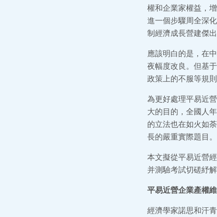
權和企業家權益，增
進一個步驟周全深化
制經濟成長營建傑出
應該明白的是，在中
夜幅度改良。但基于
政策上的不服等規則
為更好處理平易近營
大的目的，全國人年
的立法也在如火如荼
長的嚴重實際題目。
本文擬從平易近營經
并測驗考試切磋紓解
平易近營企業產權維
經濟學家諾思和汗青