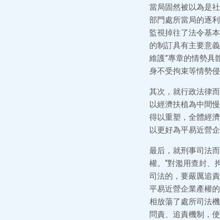
當局固然被以為是社
部門處所當局的逐利
監視掉往了法令基本
的制訂具有主要意義
維護”專章的情勢具
身不受拘束等情勢侵
其次，就行政法律而
以經濟扶植為中間慢
得以重塑，全體經濟
以更好為平易近營企
最后，就刑事司法而
權。“對濫用查封、
司法的，要嚴厲追責
平易近營企業產權的
相放蕩了處所司法機
問責、追責機制，使