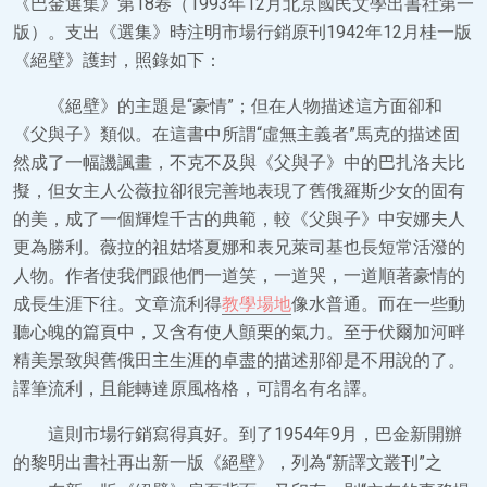
《巴金選集》第18卷（1993年12月北京國民文學出書社第一
版）。支出《選集》時注明市場行銷原刊1942年12月桂一版
《絕壁》護封，照錄如下：
《絕壁》的主題是“豪情”；但在人物描述這方面卻和
《父與子》類似。在這書中所謂“虛無主義者”馬克的描述固
然成了一幅譏諷畫，不克不及與《父與子》中的巴扎洛夫比
擬，但女主人公薇拉卻很完善地表現了舊俄羅斯少女的固有
的美，成了一個輝煌千古的典範，較《父與子》中安娜夫人
更為勝利。薇拉的祖姑塔夏娜和表兄萊司基也長短常活潑的
人物。作者使我們跟他們一道笑，一道哭，一道順著豪情的
成長生涯下往。文章流利得
教學場地
像水普通。而在一些動
聽心魄的篇頁中，又含有使人顫栗的氣力。至于伏爾加河畔
精美景致與舊俄田主生涯的卓盡的描述那卻是不用說的了。
譯筆流利，且能轉達原風格格，可謂名有名譯。
這則市場行銷寫得真好。到了1954年9月，巴金新開辦
的黎明出書社再出新一版《絕壁》，列為“新譯文叢刊”之