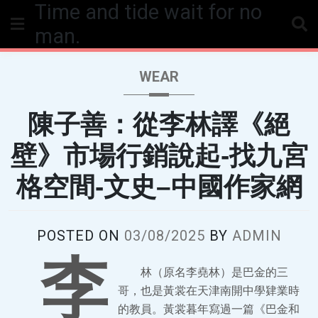
Time and tide wait for no
Skip
to
man.
content
WEAR
陳子善：從李林譯《絕
壁》市場行銷說起-找九宮
格空間-文史–中國作家網
POSTED ON
03/08/2025
BY
ADMIN
李
林（原名李堯林）是巴金的三
哥，也是黃裳在天津南開中學肄業時
的教員。黃裳暮年寫過一篇《巴金和