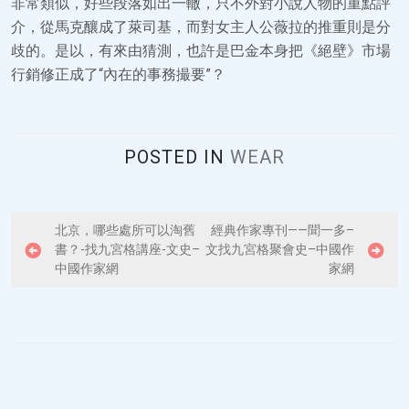
非常類似，好些段落如出一轍，只不外對小說人物的重點評
介，從馬克釀成了萊司基，而對女主人公薇拉的推重則是分
歧的。是以，有來由猜測，也許是巴金本身把《絕壁》市場
行銷修正成了“內在的事務撮要”？
POSTED IN
WEAR
P
北京，哪些處所可以淘舊
經典作家專刊——聞一多–
書？-找九宮格講座-文史–
文找九宮格聚會史–中國作
o
中國作家網
家網
s
t
n
a
v