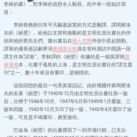
李林的書》，對李林的追想令人動容。此中有一段如許寫
道：
李師長教師日常平凡驅遣寂寞的方式是翻譯。譯岡察洛
夫的《絕壁》。給他以支撐和激勵的是文明生涯出書社的伴
侶和他的舊先生們。書出書后在
個人空間
伴侶中惹起顫動。
譯筆的優美使話劇界演
會議室出租
員在登科測試中朗讀一段
譯文作為“試卷”。李林譯的《絕壁》依據的是一個英譯簡
講
座場地
本，出書于孤島的上海，是文明生涯出書社的“譯文叢
刊”之一。數十年來沒有重印，是惋惜的。
這段回想的最后一句系黃裳誤記。由於俄國作家岡察洛
夫的名著《絕壁》于1940年12月由文明生涯出書社第一版
后，分辨于1946年10月、1947年6月和1949年1月重版、三
版和四版，1942年12月又印了桂一版，1943年4月還印了渝
一版，可見是不竭重印，廣受接待。
巴金為《絕壁》的出書撰寫了一則市場行銷，已支出