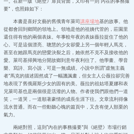
一。在新一版《絕壁》扉頁背面，又印有一則“內在的事務撮
要”，也照錄如下：
本書是喜好文藝的舊俄青年萊司
講座場地
基的故事。他
從都會回到鄉間的領地上。領地是他的祖姨代管的，莊園里
還住得有他的兩個表妹。年事較年夜的表妹薇拉捉住了他的
心。可是這個漂亮、聰慧的少女卻愛上另一個年輕人馬克，
甚至在她跟馬克的戀愛決裂之后，她依然不克不及接收他的
愛。萊司基掃興地分開故鄉到意年夜利往了。他學畫、學音
樂、寫詩、寫小說，可是一無成績。小說中所謂“虛無主義
者”馬克的描述固然成了一幅譏諷畫，但女主人公薇拉卻完善
地表現了舊俄羅斯少女的固有的美。薇拉的祖姑塔夏娜和表
兄萊司基也是兩個很是活潑的人物。作者使我們跟他們一道
笑，一道哭，一道順著豪情的成長生涯下往。文章流利得像
流水普通。而在一些動聽心魄的篇頁中，又含有使人顫栗的
氣力。
兩絕對照，這則“內在的事務撮要”與《絕壁》市場行銷