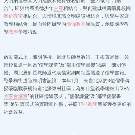
文明納進校園文明建設和德育任務計劃，盡力做到“四結
合”，即與培養美德少年
交流
相結合，與創建誠樸書噴鼻校園
舞蹈教室
相結合、與情境閱讀文明建設相結合，與學生家庭
教導相結合，從而晉陞辦學內
瑜伽教室
涵品質，創樹國學教
導
教學
學校特點。
啟動儀式上，陳明傳授、周北辰師長教師、王根寶局長、吳
霞校長還一同為“儒學課堂”及“鄰里儒學書架”揭牌，陳明傳
授、周北辰師長教師還代表儒家網向社區贈送了儒學書籍。
戰爭橋街道陸志明書記說，本年1月，來自北京的3位儒學傳
授蒞臨戰爭橋街道北濠東村社區，為知止堂義學總結出“2+N
共享會議室
”的社區儒學形式，“儒學課堂”及“鄰里儒學書
架”是對該形式的實踐和推廣，并盼
1對1教學
望能獲得更好的
社會效益。