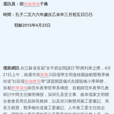
通訊員：胡
瑜伽場地
子佩
時間：孔子二五六六年歲次乙未年三月初五日己巳
耶穌2015年4月23日
儒家網訊
在江蘇省首屆“全平易近閱讀日”即將到來之際，4月
21日上午，南通市崇
家教
川區儒學文明進校園啟動暨戰爭橋
街道“社區儒
瑜伽教室
學”課題開題儀式在躍龍橋小學舉辦，
首都
教學場地
師范年夜學哲學系傳授、首都師范年夜學孔教
研討中間主任陳明傳授，深圳孔圣堂主事、曲阜儒家文明聯
合會會長周北辰師長教師，以及崇川教體局黨工委書記、局
長王根寶，戰爭橋街道黨工委書記、人年夜工委主任陸志