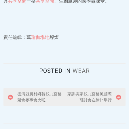
具
共享空間
一格
共享空間
、生動風趣的國學微課堂。
責任編輯：葛
瑜伽場地
燦燦
POSTED IN
WEAR
P
德清縣農村鄉賢找九宮格
家訓與家找九宮格風國際
聚會參事會火啦
研討會在徐州舉行
o
s
t