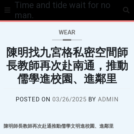
Time and tide wait for no
Skip
to
man.
content
WEAR
陳明找九宮格私密空間師
長教師再次赴南通，推動
儒學進校園、進鄰里
POSTED ON
03/26/2025
BY
ADMIN
陳明師長教師再次赴通推動儒學文明進校園、進鄰里