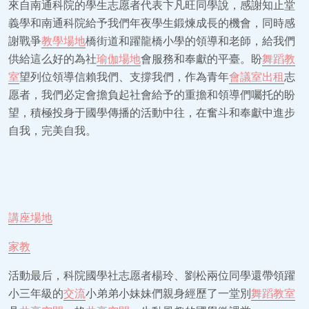
來自南通科院的學生志愿者代表卞凡旺同學說，感謝知止堂
義學和南通科院給予我們年夜學生鍛煉成長的機會，同時感
謝戰爭
教學場地
橋街道和躍龍橋小學的領導和老師，給我們
供給這么好的為社
瑜伽場地
會服務和奉獻的平臺。盼
舞蹈教
室
望列位領導信賴我們、支撐我們，作為青年
會議室出租
志
愿者，我們必定會擔負起社會給予的重擔和領導們囑托的盼
望，積極投身于國學傳播的活動中往，在奮斗和奉獻中進步
自我，完美自我。
講座場地
家教
活動最后，科院國學社志愿者楊玲、劉松兩位同學還帶領躍
小三年級的
交流
小弟弟小妹妹們親身經歷了一堂別
舞蹈教室