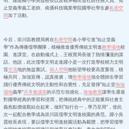
明、躍龍橋小學吳霞校長以及戰爭橋街道社區任務人員、知
止堂義學義工老師、南通科技職業學院國學社學生參
私密空
間
加了活動。
今后，崇川區教體局將在
私密空間
各小學引進“知止堂義
學”作為傳播儒學團隊，積極推進優秀傳統文明進
教學場地
校
園、進課堂。在啟動儀式上，王根寶局長做了熱情瀰漫的講
話。他說，此次儒學文明走進躍小是一次打造學校精力文明
窪
交流
地的無益嘗試。
個人空間
他盼望學校要高度重視，積
極共同，加強宣傳，認真推廣，增
教學場地
強全體師生學習
踐行優秀傳統文明的主動性和自覺性，充足發揮“知止堂
瑜伽
場地
義學”
共享會議室
的示范引領感化，
瑜伽教室
讓學生通過
對國學經典的學習和浸潤，把傳統經典中的正能量與社會主
義焦點價值觀結合起來，做到“知行合一，學乃至用”，使此
次一起配合教學成為崇川區儒學文明進校園的典范。躍小吳
霞校長表現，要以儒學文明進校園活動為載體，把學習儒學