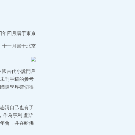
四年四月購于東京
十一月書于北京
中國古代小說門戶
未刊手稿的參考
國際學界確切很
志清自己也有了
，作為亨利·盧斯
年會，并在哈佛