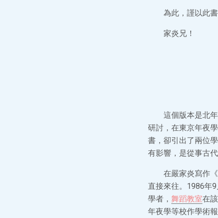
為此，謹以此書
家炎兄！
這個版本是北年
研討，在東京年夜學
書，卻引出了兩位學
有影響，是從事古代
在嚴家炎寫作《
直接來往。1986年
學者，
舞蹈教室
在該
年夜學等校作學術報