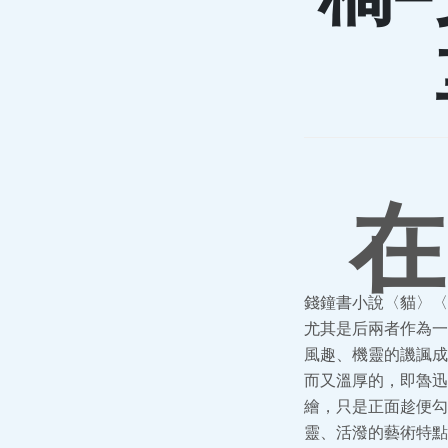
在
錢鐘書小說〈貓〉〈
尤其是后兩者作為一
風趣、機靈的譏諷成
而又溫厚的，即魯迅
繪，只是正面趁便勾
靈、活潑的藝術特點