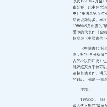
以及1991年2月
夜影響，此中包含議
史》“第四章第五節
然要復雜得多。早在
1986年9月出書
愛玲的代表作《金鎖
極寫進《中國古代小
《中國古代小說
慮，對“社會分析派
古代小說門戶史》也
所躲嚴家炎手稿可以
遠超其他著作。明天
的對話，都是一個繞
注釋：
1嚴家炎：《關
國古代文學館“嚴家