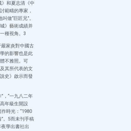
城》和夏志清《中
討範疇的專家，
叫做“巨匠兄”。
城》藝術成績并
一種視角。3
于嚴家炎對中國古
學的影響也是此
體不雅照。可
及其所代表的文
說史》啟示而發
”，“一九八二年
高年級生開設
時光：“1980
謄清”。5而未刊手稿
年夜學出書社出