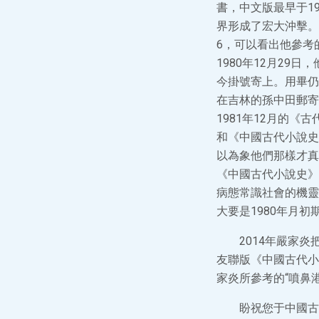
書，中文版最早于1
界形成了宏大沖擊。
6，可以看出他參考
1980年12月2
今掛號寄上。用畢仍
在吉林的孫中田郵寄
1981年12月的
和《中國古代小說史
以為象他們那樣才真
《中國古代小說史》
病態常識社會的機靈
大要是1980年月初
2014年嚴家
友聯版《中國古代小
家炎所參考的“噴鼻
盼祝您于中國古