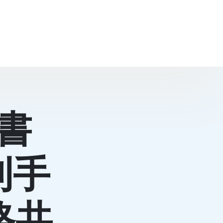
書
刊手
格共