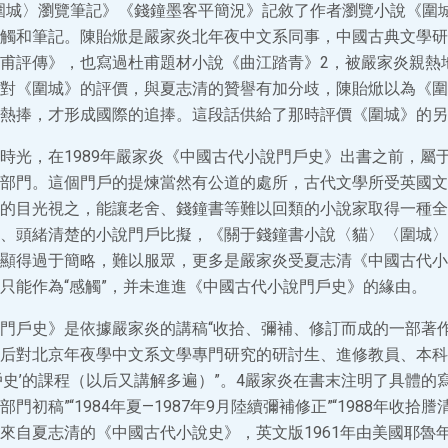
圍城〉瀏覽筆記》《錢鐘墨客平簡況》記敘了作者瀏覽小說《圍
觸和筆記。陳貽焮是嚴家炎北年夜中文系同事，中國古典文學研
甫評傳》，也寫過杜甫題材小說《曲江踏青》2，被嚴家炎親熱地
對《圍城》的評價，與夏志清的贊譽有加分歧，陳貽焮以為《圍
熱捧，才形成國際的追捧。這段話供給了那時評價《圍城》的另
時光，在1989年嚴家炎《中國古代小說門戶史》出書之前，屬
部門。這個門戶的提煉當然有公道的處所，古代文學所受英國文
的目光視之，能讓老舍、錢鐘書等難以回類的小說家取得一種全
、頭緒清楚的小說門戶比擬，《關于錢鐘書小說〈貓〉〈圍城〉
顯得過于簡略，難以服眾，更多是嚴家炎受夏志清《中國古代小
只能作為“感觸”，并未進進《中國古代小說門戶史》的緣由。
門戶史》是依據嚴家炎的講稿“收拾、彌補、修訂而成的一部著作
后對北京年夜學中文系文學專門研究的研討生、進修教員、本科
史’的課程（以后又講解多遍）”。4嚴家炎在書末注明了具體的寫作
部門初稿”“1984年夏—1987年9月陸續彌補修正”“1988年收拾
來自夏志清的《中國古代小說史》，英文版1961年由美國耶魯