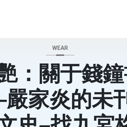
WEAR
艷：關于錢鐘
—嚴家炎的未
–文史–找九宮