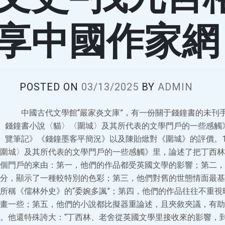
享中國作家網
POSTED ON
03/13/2025
BY
ADMIN
中國古代文學館“嚴家炎文庫”，有一份關于錢鐘書的未刊
錢鐘書小說〈貓〉〈圍城〉及其所代表的文學門戶的一些感觸
覽筆記》《錢鐘墨客平簡況》以及陳貽焮對《圍城》的評價。
圍城〉及其所代表的文學門戶的一些感觸》里，論述了把丁西林
個門戶的來由：第一，他們的作品都受英國文學的影響；第二，
分，顯示了一種較特別的色彩；第三，他們對舊的世態情面最基
所稱《儒林外史》的“委婉多諷”；第四，他們的作品往往不重視
畫一些；第五，他們的小說都比擬器重論述，且夾敘夾議，有助
。他還特殊誇大：“丁西林、老舍從英國文學里接收來的影響，