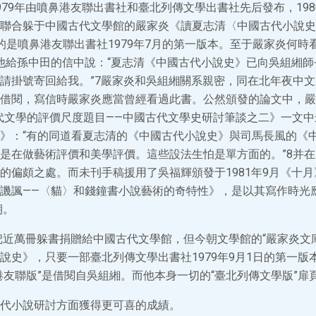
979年由噴鼻港友聯出書社和臺北列傳文學出書社先后發布，19
聯合躲于中國古代文學館的嚴家炎《讀夏志清〈中國古代小說史
的是噴鼻港友聯出書社1979年7月的第一版本。至于嚴家炎何時
9日，他給孫中田的信中說：“夏志清《中國古代小說史》已向吳組緗
請掛號寄回給我。”7嚴家炎和吳組緗關系親密，同在北年夜中
借閱，寫信時嚴家炎應當曾經看過此書。公然頒發的論文中，嚴
《古代文學的評價尺度題目——中國古代文學史研討筆談之二》一文
》：“有的同道看夏志清的《中國古代小說史》與司馬長風的《
是在做藝術評價和美學評價。這些設法生怕是單方面的。”8并
的偏頗之處。而未刊手稿援用了吳福輝頒發于1981年9月《十月
譏諷——〈貓〉和錢鐘書小說藝術的奇特性》，是以其寫作時光
期。
炎把近萬冊躲書捐贈給中國古代文學館，但今朝文學館的“嚴家炎文
說史》，只要一部臺北列傳文學出書社1979年9月1日的第一版
港友聯版”是借閱自吳組緗。而他本身一切的“臺北列傳文學版”扉
代小說研討方面獲得更可喜的成績。