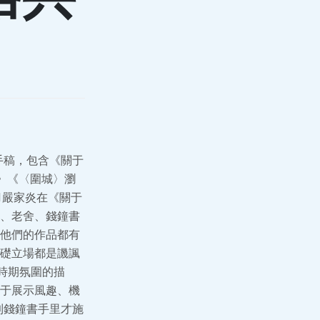
手稿，包含《關于
》《〈圍城〉瀏
1嚴家炎在《關于
、老舍、錢鐘書
他們的作品都有
礎立場都是譏諷
時期氛圍的描
于展示風趣、機
到錢鐘書手里才施