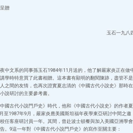
呈贈
玉石一九八
夜中文系的同事孫玉石1984年11月送的，他了解嚴家炎正在做
講學時特意買了此書相贈。這本書有顯明的翻閱陳跡，盡管不是
人之間的友情，也再次證實夏志清的《中國古代小說史》那時在
小說研討的主要參考書。
中國古代小說門戶史》時代，他和《中國古代小說史》的作者夏
9月至1987年9月，嚴家炎應美國斯坦福年夜學東亞研討中間之邀
校任客座研討員一年。其間，曾赴波士頓餐與加入美國亞洲學會
告。9這一年對《中國古代小說門戶史》的寫作至關主要：