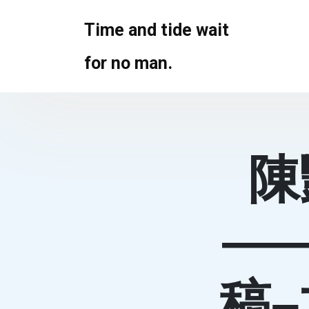
Skip
to
Time and tide wait
content
for no man.
陳
—
稿