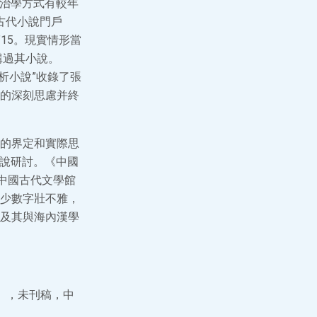
及治學方式有較年
古代小說門戶
15。現實情形當
講過其小說。
析小說”收錄了張
的深刻思慮并終
的界定和實際思
小說研討。《中國
中國古代文學館
少數字壯不雅，
及其與海內漢學
》，未刊稿，中