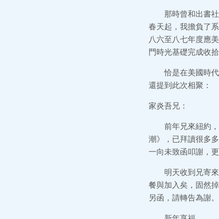
那時曾和出書社
春天起，我擔負了系
八六至八七年度應美
門時光基礎完成收拾
恰是在美國時代
還提到此次相聚：
家炎吾兄：
前年兄來紐約，
潮》，已拜讀很多多
一向未致函叩謝，更
明天收到兄寄來
餐與加入矣，固然掉
另函，請轉告為謝。
新年享福