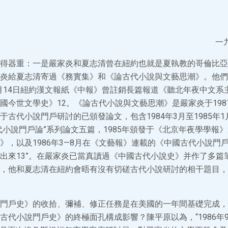
一
得器重：一是嚴家炎和夏志清曾在紐約也就是夏執教的哥倫比亞
炎給夏志清寄過《務實集》和《論古代小說與文藝思潮》。他們
，2月14日紐約漢文報紙《中報》曾註銷長篇報道《聽北年夜中文系
國今世文學史》12。《論古代小說與文藝思潮》是嚴家炎于198
于古代小說門戶研討的已頒發論文，包含1984年3月至1985年
代小說門戶論”系列論文五篇，1985年頒發于《北京年夜學學報
》，以及1986年3—8月在《文藝報》連載的《中國古代小說門
出來13”。在嚴家炎已當真讀過《中國古代小說史》并作了多篇
，他和夏志清在紐約會晤有沒有切磋古代小說研討的相干題目，
門戶史》的收拾、彌補、修正任務是在美國的一年間基礎完成，
代小說門戶史》的終極面孔構成影響？陳平原以為，“1986年9月