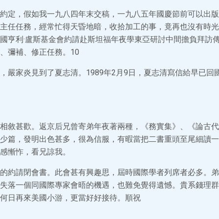
約定，假如我一九八四年末交稿，一九八五年國慶節前可以出版
主任任務，經常忙得天昏地暗，收拾加工的事，竟再也沒有時光
國亨利·盧斯基金會約請赴斯坦福年夜學東亞研討中間擔負拜訪
、彌補、修正任務。10
，嚴家炎見到了夏志清。1989年2月9日，夏志清寫信給早已回
相敘甚歡。返京后兄曾寄弟年夜著兩種，《務實集》、《論古代
少篇，發明出色甚多，很為信服，有暇當把二書重頭至尾細讀一
感慚怍，看兄諒我。
的約請閉會書。此會甚有興趣思，屆時國際學者列席者必多。弟
失落一個同國際專家會晤的機遇，也難免覺得遺憾。貴系錢理群
何日再來美國小游，更當好好接待。順祝