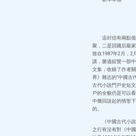
這封信有兩點值
聚，二是回國后嚴家
致在1987年2月
講，勝過綜覽一部中
文集，收錄了作者關
界》雜志的“中國古
古代小說門戶史短文
戶的全貌仍是可以看
中幾回說起的情形下
的。
《中國古代小說
之行有沒有對《中國古