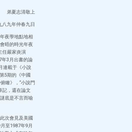
弟夏志清敬上
九八九年仲春九日
年夜學地點地相
會晤的時光年夜
主任嚴家炎演
7年3月出書的論
1月連載于《小說
》第5期的《中國
戶俯瞰》，“小說門
筆記，還在論文
謎底是不言而喻
此次會見及美國
至1987年9月