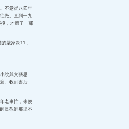
。不意從八四年
往做。直到一九
傳授，才擠了一部
國的嚴家炎11，
小說與文藝思
遍。收到書后，
年老事忙，未便
師長教師那里不