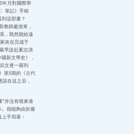
80年月對國際學
〉筆記》手稿
看到這部書？
師長教師處借來，
文系，既然能給遠
家炎在完成于
中最早說起夏志清
中國新文學史》，
在后文逐一羅列
》第5期的《古代
應該在這之后，
庫”并沒有噴鼻港
本。很能夠由於嚴
頁上手寫著：