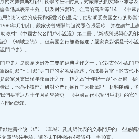
至10月兩次擔負斯坦福年夜學客座研討員，對嚴家炎的文學不雅念
論魯迅與表示主義，以及對張愛玲、金庸的高看等”14，《中國
‘心思剖析小說的成長和張愛玲的呈現’，便顯明受美國之行的影響”
1980年月初期，嚴家炎曾經開端追蹤關心張愛玲，并在講堂上
的“幫助教材”《中國古代各門戶小說選》第二冊，“新感到派與心思剖
記》《傾城之戀》。但美國之行無疑促進了嚴家炎對張愛玲小說
說門戶史》。
門戶史》是嚴家炎最為主要的經典著作之一，它對古代小說門戶
”“新感到派”“七月派”等門戶的定名及論述，仍滋養著當下的古代
是嚴家炎支出極年夜血汗之作，稱之為“十年磨一劍”不為過。從
看出，他為小說門戶研討分門別類作了大批筆記、材料匯編，多
我們要重返八十年月的學術史，《中國古代小說門戶史》的寫作
不開的話題。
于錢鐘書小說〈貓〉〈圍城〉及其所代表的文學門戶的一些感觸
炎文庫”館躲手稿。這份未刊手稿有4種資料，共10頁。