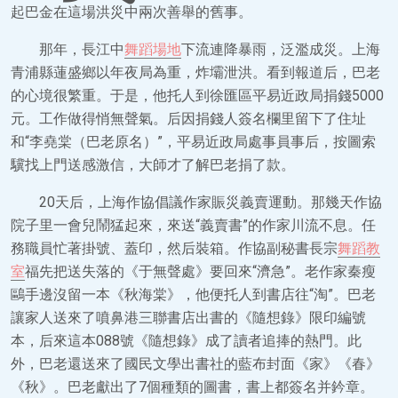
起巴金在這場洪災中兩次善舉的舊事。
那年，長江中
舞蹈場地
下流連降暴雨，泛濫成災。上海
青浦縣蓮盛鄉以年夜局為重，炸壩泄洪。看到報道后，巴老
的心境很繁重。于是，他托人到徐匯區平易近政局捐錢5000
元。工作做得悄無聲氣。后因捐錢人簽名欄里留下了住址
和“李堯棠（巴老原名）”，平易近政局處事員事后，按圖索
驥找上門送感激信，大師才了解巴老捐了款。
20天后，上海作協倡議作家賑災義賣運動。那幾天作協
院子里一會兒鬧猛起來，來送“義賣書”的作家川流不息。任
務職員忙著掛號、蓋印，然后裝箱。作協副秘書長宗
舞蹈教
室
福先把送失落的《于無聲處》要回來“濟急”。老作家秦瘦
鷗手邊沒留一本《秋海棠》，他便托人到書店往“淘”。巴老
讓家人送來了噴鼻港三聯書店出書的《隨想錄》限印編號
本，后來這本088號《隨想錄》成了讀者追捧的熱門。此
外，巴老還送來了國民文學出書社的藍布封面《家》《春》
《秋》。巴老獻出了7個種類的圖書，書上都簽名并鈐章。