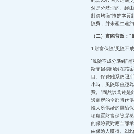
純真以投保人定期交
然是分歧理的。經由
對價均衡”掩飾本質
險費，并未產生違約
（二）實際背叛：“
1.財富保險“風險不
“風險不成分準繩”是英
斯菲爾德勛爵在該案
目。保費雖系依照所
小時，風險即曾經為
費。”固然該闡述是
邊商定的全部時代供
險人所供給的風險保
項處置財富保險膠葛
的保險費對應全部承
由保險人賺得。2.比