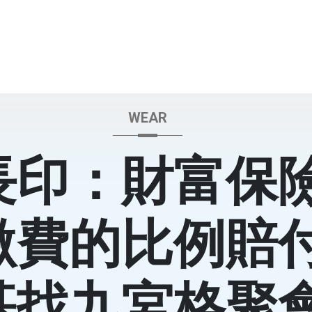
WEAR
長印：財富保
繳費的比例賠
基找九宮格聚