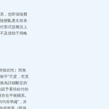
系，也即保險費
險變亂產生前表
付形式從概況上
不及借助于簡略
勢彼此性）而無
衡平”尺度，究竟
換為詳細斷定的
給賦予看待給付的
應存在平衡關系。
付的均等準繩”，并
的或然率（即保