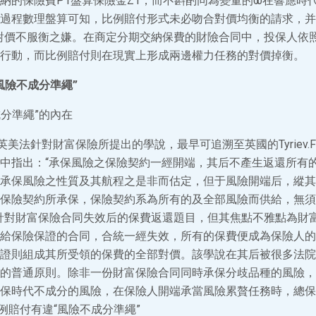
納的保險費P1盤算保險金Z1，而不斟酌同為變量的ω在響應時代
過程數理盤算可知，比例賠付形式未必吻合對價均衡的請求，并
對價不服衡之嫌。在商定分期交納保費的財險合同中，投保人依
行動，而比例賠付則在現實上形成兩邊權力任務的對價掉衡。
風險不成分準繩”
成分準繩”的內在
美法針對財富保險所提出的學說，最早可追溯至英國的Tyriev.Fle
中指出：“承保風險之保險契約一經開端，其后不產生返還所有
承保風險之性質及其航程之是非而估定，但于風險開端后，縱其
保險契約所承保，保險契約系為所有的及全部風險而供給，無須
針對財富保險合同失效后的保費返還題目，但其焦點不雅點為財
給保險保證的合同，合統一經失效，所有的保費便成為保險人的
證則組成其所受領的保費的全部對價。該學說在其后被很多法院
的普通原則。除非一份財富保險合同同時承保分歧品種的風險，
保時代不成分的風險，在保險人開端承當風險累贅任務時，總保
例賠付有違“風險不成分準繩”