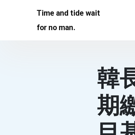
Skip
to
Time and tide wait
content
for no man.
韓
期
目