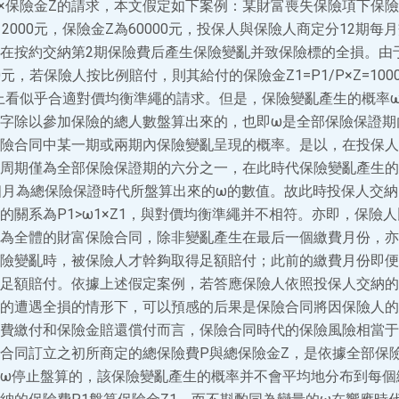
×保險金Z的請求，本文假定如下案例：某財富喪失保險項下保險
12000元，保險金Z為60000元，投保人與保險人商定分12期每月
在按約交納第2期保險費后產生保險變亂并致保險標的全損。由
00元，若保險人按比例賠付，則其給付的保險金Z1=P1/P×Z=100
概況上看似乎合適對價均衡準繩的請求。但是，保險變亂產生的概率
字除以參加保險的總人數盤算出來的，也即ω是全部保險保證期
險合同中某一期或兩期內保險變亂呈現的概率。是以，在投保人
周期僅為全部保險保證期的六分之一，在此時代保險變亂產生的
個月為總保險保證時代所盤算出來的ω的數值。故此時投保人交
的關系為P1>ω1×Z1，與對價均衡準繩并不相符。亦即，保險
為全體的財富保險合同，除非變亂產生在最后一個繳費月份，亦
險變亂時，被保險人才幹夠取得足額賠付；此前的繳費月份即便
足額賠付。依據上述假定案例，若答應保險人依照投保人交納的
的遭遇全損的情形下，可以預感的后果是保險合同將因保險人的
費繳付和保險金賠還償付而言，保險合同時代的保險風險相當于
合同訂立之初所商定的總保險費P與總保險金Z，是依據全部保
ω停止盤算的，該保險變亂產生的概率并不會平均地分布到每個