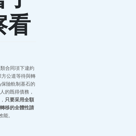
察看
此類合同項下違約
保方公道等待與轉
為保險軌制基石的
人的既得債務，
，
只要采用全額
轉移的全體性請
效能。