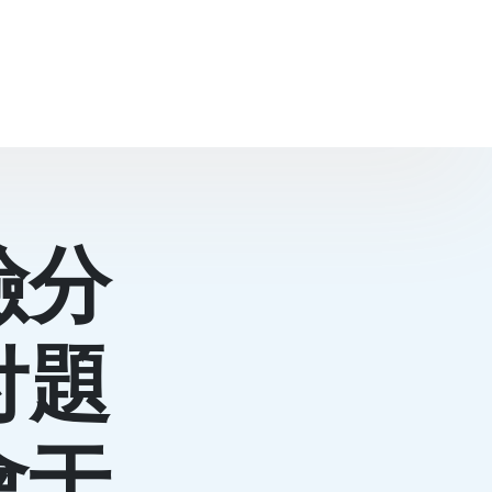
險分
付題
會于