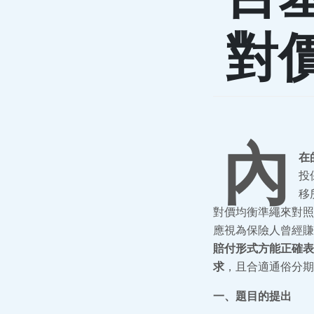
對
內
在
投
移
對價均衡準繩來對照
應視為保險人曾經賺
賠付形式方能正確表
求
，且合適通俗分期
一、題目的提出