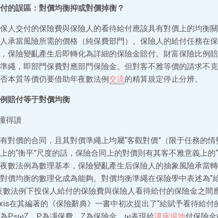
付的誤區：對價均衡抑或對價掉衡？
保人交付的保險費與保險人的看待給付應該具有對價上的均衡關
人承當風險所需的價格（純保費部門）。保險人的給付任務在保
，保險變亂產生后即轉化為詳細的保險金賠付。財富保險比例賠
準繩，即部門保費對應部門保險金。但對客不雅等價的請求不克
否本質等價仍要借助年夜數法例
交流
的精算規定停止分辨。
例賠付等于對價均衡
數懂得讀
有對價的合同，且其對價準繩上均屬“客觀對價”（限于任務的情
上的“衡平”尺度的話，保險合同上的對價則有其客不雅意義上的“
夜數法例為數理基本，保險變亂產生后保險人的抽象風險承當轉
對價均衡的數理化成為能夠。對價均衡準繩在保險學中表述為“
夜數法例下投保人給付的保險費與保險人看待給付的保險金之間
m Lexis在其編著的《保險辭典》一書中初次提出了“給賦予看待給
為P=ωZ，P為凈保費，Z為保險金，ω表現給
講座場地
付保險金