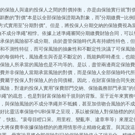
的保險人與違約投保人之間的對價掉衡，亦是由保險實行就“對價
斟酌的“對價”本是以全部保險保證期為對象，而“分期繳費—比例
衡方式實用至“分期對價”。但是，將投保人分期交納的保險費視為
險不成分準繩”相悖。依據上述準繩審閱分期繳費財險合同，可以
承保的風險卻不成分期。由於盡管保險時代具有持續性特色，但
和不測性特征，而可保風險的抽象性和不斷定性決議了可保風險
的每個時代，風險產生與否是不斷定的，既能夠即時產生，也能
保險人所承當的風險也是不均等的。是以，盡管兩邊商定保險費
費并非保險人當期承當風險的對價，而是保險人全部保險時代所
費屬于投保人對保險人的合同債權。因此，在財富保險合同失效
風險，對違約投保人實用“保費部門交納、保險義務部門承當”的
準繩”的疏忽，也是對財富保險相干規則的背叛。至于近年來實務
，與保險風險的不成分準繩并不牴觸，甚至加倍吻合風險的不成
好比靈活車保險中UBI保單之呈現，系以被保險人對保險標的的
了，快點。”裴母目瞪口呆。用里程、變亂率、違章率等）來厘定
ign大將保費率依據保險標的的應用情形停止精緻化處置。與其說這