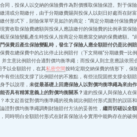
合同，投保人以交納的保險費作為對價獲取保險保證。對于保險
繳清或分期繳付，由于分期繳費賜與投保人以刻日好處而在財富
繳付形式下，財險保單罕見如許的商定：“商定分期繳付保險費
現實收取保險費總額與投保人應該繳付的保險費的比例承當保險
截至保險變亂產生時投保人按商定分期應當交納的保費總額。”
門保費后產生保險變亂時，發生了保險人應全額賠付仍是比例賠
保費在總保費中的占比停止比例賠付（下文簡稱“分期繳費—比例賠
，并主意比例賠付合適對價均衡準繩；而投保人則主意應該依照合
明予以全額賠付，在其
私密空間
按時定期交納保費的情形下，保
中有些法院支撐了比例賠付的不雅點，有些法院固然支撐全額賠
身予以說理，
未從最基礎上回應保險人以對價均衡準繩為來由作
能否具有精算意義上的對價均衡關系？
違約投保人與保險人在保
？本文起首從對價均衡準繩的視角就比例賠付形式面對的誤區和
論證對價均衡準繩調劑財險賠付方法的妥善性，
繼而切磋以全額
，同時明白全額賠付形式在財富保險法令實用中能夠存在的破例