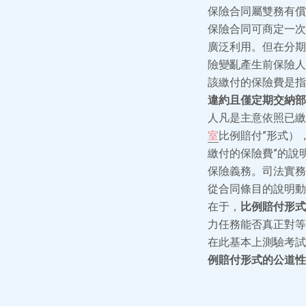
保險合同屬雙務有償
保險合同可商定一次
廣泛利用。但在分期
險變亂產生前保險人
該繳付的保險費是指
違約且僅定期交納部
人凡是主意依照已繳
室
比例賠付”形式）
繳付的保險費”的說
保險義務。司法實務
從合同條目的說明動
在于，
比例賠付形式
力任務能否真正對等
在此基本上測驗考試
例賠付形式的公道性