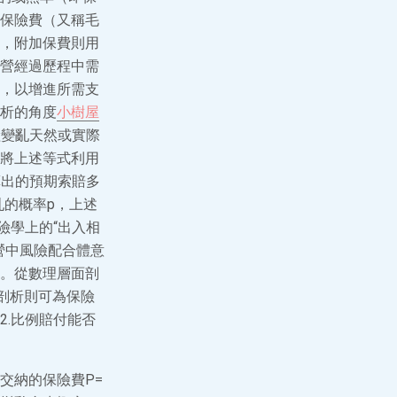
保險費（又稱毛
，附加保費則用
營經過歷程中需
，以增進所需支
析的角度
小樹屋
險變亂天然或實際
將上述等式利用
算出的預期索賠多
亂的概率p，上述
險學上的“出入相
營中風險配合體意
。從數理層面剖
剖析則可為保險
.比例賠付能否
交納的保險費P=