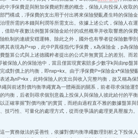
此中凈保費是與附加保費絕對應的概念，保險人向投保人收取的
部門構成，凈保費的支出用于付出將來保險變亂產生時的保險金
治理所需的本錢與利潤等所需支出。依據上述公式，保險人在運
，借助年夜數法例盤算保險金給付的或然概率并收取響應的保費
險軌制的連續安穩運轉。除此之外，國外也有學者從保險數學剖
將其表現為P=xp，此中P異樣指代凈保費，x為保險金，p為保
費盤算公式與上述德國粹者提出的公式并無實質上的差別。而若
即被保險人的保險池中，當且僅當現實索賠多少數字k與由np盤
成對價上的均衡，即nxp=kx。由于凈保費P=保險金x*保險變
表述為nP=kx，此時保險人的支出與收入完整均衡，故又稱為保
準繩與前述對價均衡準繩實為一體兩面的關系，前者尋求保險運
的均衡，后者則尋求個別意義上投保人與保險人彼此給付的平衡
以正確掌握“對價均衡”的實質，而經由過程直不雅的數據盤算與
、技巧性、可量化的處理方式，從而使爭議的處理更具壓服力。2
這一實務做法的妥善性，依據對價均衡準繩數理剖析之下投保人