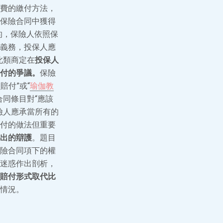
費的繳付方法，
保險合同中獲得
的，保險人依照保
義務，投保人應
此類商定在
投保人
付的爭議。
保險
付”或“
瑜伽教
同條目對“應該
險人應承當所有的
付的做法但重要
出的辯護
。題目
險合同項下的權
迷惑作出剖析，
賠付形式取代比
情況。