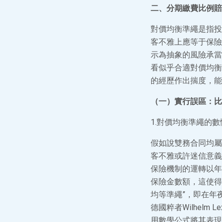
二、分期繳費比例賠
對價均衡準繩是指投
客不雅上應等于保險
示為抽象的風險承當
看似乎合適對價均衡
的經歷作出揣度，能
（一）實行誤區：比
1.對價均衡準繩的
假如說雙務合同均屬
客不雅或許迷信意義
保險機制的運轉以年
保險金數額，這使得
均等準繩”，即在年
德國粹者Wilhel
用數學公式將其表現