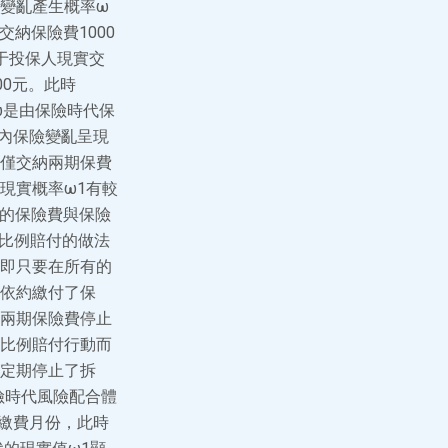
變亂產生概率ω
交納保險費1000
于投保人現實交
00元。此時
ω是由保險時代保
內保險變亂呈現
僅交納兩期保費
現實概率ω1有較
納的保險費與保險
人比例賠付的做法
即只要在所有的
依約繳付了保
兩期保險費停止
比例賠付行動而
定期停止了拆
險時代風險配合體
繳費月份，此時