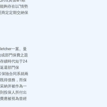
的現實值ω1顯
能夠存在以“情勢
照商定定期交納保
tcher一案。曼
的或部門保費之題
存續時代短于24
返還部門保
富保險合同系就兩
既得債務，而保
采納并被作為一
則投保人所付出
費應被視為曾經