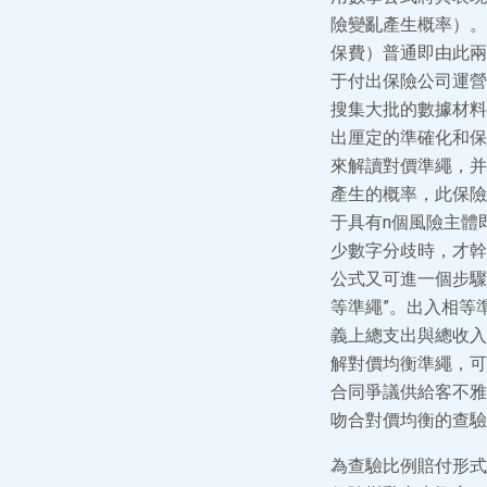
險變亂產生概率）。
保費）普通即由此兩
于付出保險公司運營
搜集大批的數據材料
出厘定的準確化和保
來解讀對價準繩，并
產生的概率，此保險
于具有n個風險主體
少數字分歧時，才幹完
公式又可進一個步驟
等準繩”。出入相等
義上總支出與總收入
解對價均衡準繩，可
合同爭議供給客不雅
吻合對價均衡的查驗
為查驗比例賠付形式