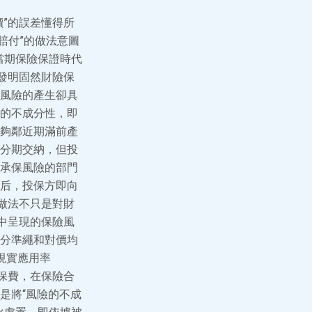
”的誤差懂得所
賠付”的做法意圖
當期保險保證時代
發明固然財險保
風險的產生卻具
的不成分性，即
夠鄰近期滿前產
分期交納，但投
承保風險的部門
后，投保方即向
做法不只是對財
中呈現的保險風
分準繩和對價均
現實應用率
保費，在保險合
是將“風險的不成