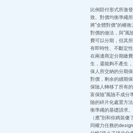
比例賠付形式所激發
致。對價均衡準繩所
將“全體對價”的權
對價的做法，與“風
費可以分期，但其所
有即時性、不斷定性
在兩邊商定分期繳費
生，還能夠不產生，
保人所交納的分期保
對價，剩余的續期保
保險人轉移了所有的
富保險“風險不成分
險的碎片化處置方法
衡準繩的基礎請求。
（應“別和你媽裝傻
同權力任務的des