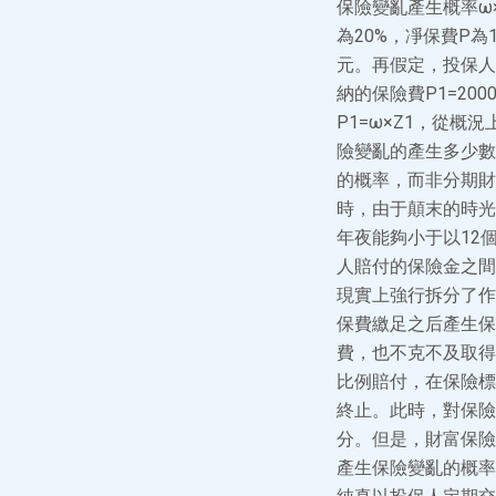
保險變亂產生概率ω
為20%，凈保費P為
元。再假定，投保人
納的保險費P1=20
P1=ω×Z1，從
險變亂的產生多少數
的概率，而非分期財
時，由于顛末的時光
年夜能夠小于以12
人賠付的保險金之間
現實上強行拆分了作
保費繳足之后產生保
費，也不克不及取得
比例賠付，在保險標
終止。此時，對保險
分。但是，財富保險
產生保險變亂的概率