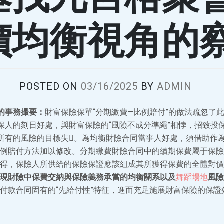
價均衡視角的
POSTED ON
03/16/2025
BY
ADMIN
的事務撮要：
財富保險保單“分期繳費—比例賠付”的做法疏忽了
保人的刻日好處，與財富保險的“風險不成分準繩”相悖，招致投
所有的風險的目標失。為均衡財險合同當事人好處，須借助作
例賠付方法加以修改。分期繳費財險合同中的續期保費屬于保險
得，保險人所供給的保險保證應該組成其所獲得保費的全體對價
現財險中保費交納與保險義務承當的均衡關系以及
舞蹈場地
風險
付款合同固有的“先給付性”特征，進而充足施展財富保險的保證