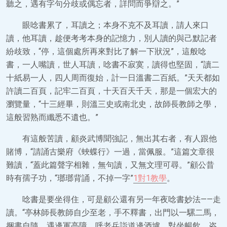
聽之，遇有字句分歧或偶忘者，詳問而爭辯之。”
眼唸書累了，耳讀之；本身不克不及耳讀，請人來口
讀，他耳讀，趁便考考本身的記憶力，別人讀的與己默記者
紛歧致，“停，這個處所再來對比了解一下狀況”，這般唸
書，一人嘴讀，世人耳讀，唸書不寂寞，讀得也堅固，“讀二
十紙易一人，四人周而復始，計一日溫書二百紙。”天天都如
許讀二百頁，記牢二百頁，十天百天千天，那是一個宏大的
瀏覽量，“十三經畢，則溫三史或南北史，故師長教師之學，
這般習熟而纖悉不遺也。”
有這般苦讀，顧炎武博聞強記，無出其右者，有人跟他
賭博，“請誦古樂府《蛺蝶行》一過，當佩服。”這篇文章很
難讀，“蓋此篇聲字相雜，無句讀，又無文理可尋。”顧公昔
時有孺子功，“瑯瑯背誦，不掉一字”
1對1教學
。
唸書是要坐得住，可是顧公還有另一年夜唸書妙法——走
讀。“亭林師長教師自少至老，手不釋書，出門以一騾二馬，
捆書自隨。遇邊軍亭障，呼老兵詣道邊酒壚，對坐暢飲，咨