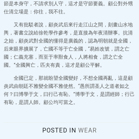
節是本身守，不請求別人守，這才是守節要義。顧公對外甥
仕清立場是：你往，我不往。
又有批駁者說，顧炎武后來行走江山之間，刻畫山水地
輿，著書立說給徐乾學作參考，是直接為年夜清辦事。抗清
之始，顧炎武對全國的懂得是廣義的，認為明朝就是全國，
后來眼界擴展了，亡國不等于亡全國，“易姓改號，謂之亡
國；仁義充塞，而至于率獸食人，人將相食，謂之亡全
國。”全國興亡，匹夫有責，這才是顧公平解。
全國已定，那就盼望全國變好，不想全國再亂，這是顧
炎武由朝廷不雅變全國不雅使然。“愚所謂圣人之道者如之
何？曰博學于文，曰行己有恥。”博學于文，是謂經師；行己
有恥，是謂人師。顧公均可當之。
POSTED IN
WEAR