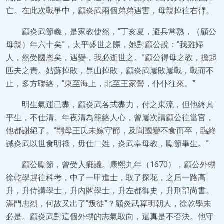
亡。在此次戰爭中，顧炎武兩個弟弟遇害，母親掉往右臂。
顧炎武節義，是家教使然，“丁亥夏，避兵常熟，（顧公
母親）年六十矣”，太平盛世之際，她對顧公說：“我雖婦
人，然受國恩矣，遇變，我必逝世之。”顧公得母之教，擔起
匹夫之責。姑蘇掉敗，昆山掉敗，顧炎武屢敗屢戰，戰而不
止，多方聯絡，“東至海上，北至王家營，仆仆往來。”
明生氣運已盡，顧炎武各式盡力，付之東流，但他終其
平生，不仕清。年夜清為籠絡人心，曾屢次請顧公往當官，
他都謝絕了。“嗣母王氏未嫁守節，及聞國變不食而卒，臨終
誡炎武以世食明祿，毋仕二姓，炎武奉母教，勵節畢生。”
顧公勵節，曾受人疵議。康熙九年（1670），顧公外甥
徐乾學趕往科考，中了一甲進士，取了探花，之后一路高
升，升侍講學士，升內閣學士，升左都御史，升刑部尚書。
滿門忠烈，何故又出了“叛徒”？顧炎武算明朝人，徐乾學未
必是。顧炎武對這個外甥的志氣取向，還真是不否決。他守