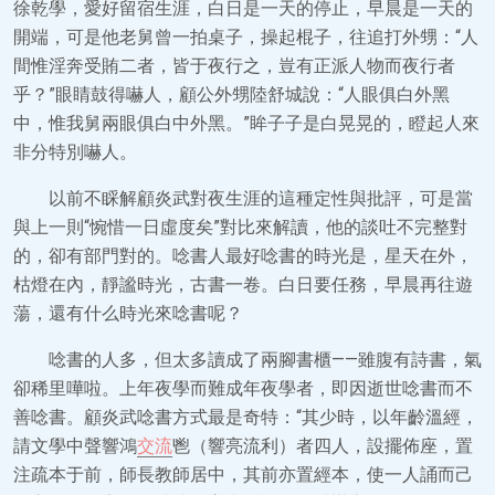
徐乾學，愛好留宿生涯，白日是一天的停止，早晨是一天的
開端，可是他老舅曾一拍桌子，操起棍子，往追打外甥：“人
間惟淫奔受賄二者，皆于夜行之，豈有正派人物而夜行者
乎？”眼睛鼓得嚇人，顧公外甥陸舒城說：“人眼俱白外黑
中，惟我舅兩眼俱白中外黑。”眸子子是白晃晃的，瞪起人來
非分特別嚇人。
以前不睬解顧炎武對夜生涯的這種定性與批評，可是當
與上一則“惋惜一日虛度矣”對比來解讀，他的談吐不完整對
的，卻有部門對的。唸書人最好唸書的時光是，星天在外，
枯燈在內，靜謐時光，古書一卷。白日要任務，早晨再往遊
蕩，還有什么時光來唸書呢？
唸書的人多，但太多讀成了兩腳書櫃——雖腹有詩書，氣
卻稀里嘩啦。上年夜學而難成年夜學者，即因逝世唸書而不
善唸書。顧炎武唸書方式最是奇特：“其少時，以年齡溫經，
請文學中聲響鴻
交流
鬯（響亮流利）者四人，設擺佈座，置
注疏本于前，師長教師居中，其前亦置經本，使一人誦而己