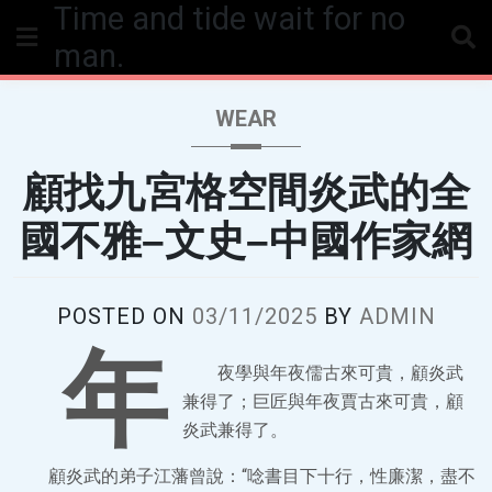
Time and tide wait for no
Skip
to
man.
content
WEAR
顧找九宮格空間炎武的全
國不雅–文史–中國作家網
POSTED ON
03/11/2025
BY
ADMIN
年
夜學與年夜儒古來可貴，顧炎武
兼得了；巨匠與年夜賈古來可貴，顧
炎武兼得了。
顧炎武的弟子江藩曾說：“唸書目下十行，性廉潔，盡不