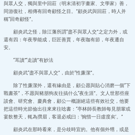
與眾人交，獨與里中回莊（明末清初字畫家、文學家）善，
同游復社，相傳有回奇顧怪之目。”顧炎武與回莊，時人并
稱“回奇顧怪”。
顧炎武之怪，除江藩所謂“盡不與眾人交”之定力外，或
還有四：年夜學能成，巨匠善賈，年夜咖有節，年夜遷自
安。
“耳讀”“走讀”有妙法
顧炎武“盡不與眾人交”，由於“性廉潔”。
除了性廉潔外，還有緣由是，顧公愿與貼心消磨一個“下
戰書茶”，不愿與豬朋狗友往搞什么“夜生涯”。文人世那些座
談會、研究會、慶典會，顧公一概謝絕這些有效社交，他要
把這些時光節儉出往來來往唸書：“亭林師長教師每見朋輩或
宴飲整天，輒為攢眉，客退必戒曰：‘惋惜一日虛度矣’。”
顧炎武在那時看來，是分歧時宜的。他有個外甥，或是