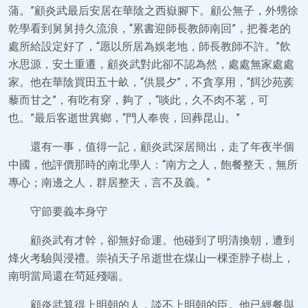
蒲。”顧炎武最后安居在華陰之西嶽腳下。顧公無子，外甥徐
乾學看到舅舅持久流浪，“累書迎師長教師南回”，把養老的
處所給設定好了，“愿以所居為娛老地，師長教師不許。”飲
水思源，安土重遷，顧炎武對此卻不認為然，處處無家處處
家。他在華陰買田五十畝，“供晨夕”，不貪享用，“餌沙苑蒺
藜而甘之”，有吃有穿，夠了，“啖此，久不肉不茗，可
也。”最后客逝世異鄉，“門人奉喪，回葬昆山。”
還有一事，值得一記，顧炎武深居簡出，走了年夜半個
中國，他評價那時的南北學人：“南方之人，飽餐整天，無所
專心；南邊之人，群居整天，言不及義。”
守節要義本身守
顧炎武有才幹，卻無好命運。他碰到了明清換朝，遭到
烽火考驗與浸禮。崇禎天子吊逝世在煤山一棵歪脖子樹上，
南明當局還在茍延殘喘。
顧炎武算得上明朝的人，談不上明朝的臣。他已經餐與