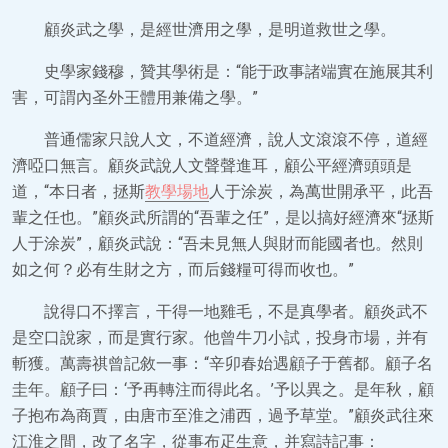
顧炎武之學，是經世濟用之學，是明道救世之學。
史學家錢穆，贊其學術是：“能于政事諸端實在施展其利
害，可謂內圣外王體用兼備之學。”
普通儒家只說人文，不道經濟，說人文滾滾不停，道經
濟啞口無言。顧炎武說人文聲聲進耳，顧公平經濟頭頭是
道，“本日者，拯斯
教學場地
人于涂炭，為萬世開承平，此吾
輩之任也。”顧炎武所謂的“吾輩之任”，是以搞好經濟來“拯斯
人于涂炭”，顧炎武說：“吾未見無人與財而能國者也。然則
如之何？必有生財之方，而后錢糧可得而收也。”
說得口不擇言，干得一地雞毛，不是真學者。顧炎武不
是空口說家，而是實行家。他曾牛刀小試，投身市場，并有
斬獲。萬壽祺曾記敘一事：“辛卯春始遇顧子于舊都。顧子名
圭年。顧子曰：‘予再轉注而得此名。’予以異之。是年秋，顧
子抱布為商賈，由唐市至淮之浦西，過予草堂。”顧炎武往來
江淮之間，改了名字，從事布疋生意，并寫詩記事：