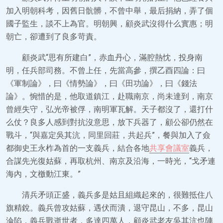
加入明朝科考，因舊日骯髒，不曾中舉，最后捐納，弄了個
國子監生，談不上為官。明朝興，顧炎武沒得什么實惠；明
朝亡，卻遭到了良多苛責。
顧炎武“思有所建白”，赤血丹心，滿腔熱忱，投身南
明，任兵部司務。不曾上任，先當高參，撰乙酉四論：曰
《軍制論》，曰《情勢論》，曰《田功論》，曰《錢法
論》。惋惜的是，他取道鎮江，赴職南京，尚未達到，南京
曾經失守，弘光帝被俘，南明軍瓦解。天子都沒了，還打什
么仗？良多人感到對抗沒意思，放下兵器了，顧公卻仍然在
戰斗，“與嘉定吳其沆，同里回莊，共起兵”，餐與加入了僉
都御史王永柞為首的一支義兵，結合各地
共享會議室
義兵，
合謀先光復姑蘇，再取杭州、南京及沿海，一時光，“戈矛連
海內，文檄動江東。”
清兵矛頭正盛，義兵多是姑且組織起來的，很難抵住八
旗精銳。義兵曾攻姑蘇，遇伏而潰，退守昆山，不多，昆山
淪陷，義兵戰逝世者，多達四萬人，顧炎武老友吳其沆也陣