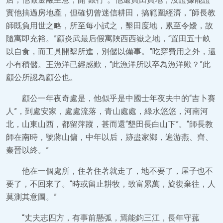
實他搞過房地產，但確切曾迷信耕田，搞範圍經濟，“師長教
師既負用世之略，所至每小試之，墾田度地，累至令嬡，故
隨寓即充裕。”顧炎武最后假寓陜西西嶽之地，“置田五十畝
以自食，而工具開墾所進，別儲以備事。”吃穿費用之外，還
小有積儲。王漁洋已經感歎，“此漁洋所以卒為漁洋歟？”此
顧公所認為顧公也。
顧公一年夜奇處是，他似乎是中國士年夜夫中的“吉卜賽
人”，到處安家，處處流落，青山處處，綠水悠悠，河南河
北，山東山西，都留萍蹤，甚而還“墾田長白山下”。“師長教
師在南時，號蔣山傭，中年以后，跡盡家鄉，遍游燕、齊、
秦晉以終。”
他在一個處所，住著住著就走了，地不要了，屋子也不
要了，不回來了。“時或留止耕牧，致富累萬，旋復棄往，人
莫測其意圖。”
“丈夫志四方，有事前懸弧，焉能鈞三江，長年守菰