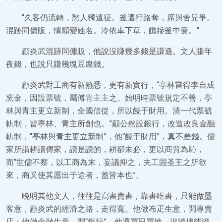
“久客仍流轉，愁人獨遠征。釜遭行路奪，席與舍兒爭。
混跡同傭販，情願變姓名。冷依車下草，饑糝釜中羹。”
顧炎武混跡同傭販，他說沒賺幾多錢是謙遜。文人賺年
夜錢，也說只賺幾塊豆腐錢。
顧炎武對工商有新熟悉，更有新實行，“亭林嘗得李自成
窯金，因設票號，屬傅青主主之。始明時票號規定不善，亭
林與青主更立新制，全國信從，所以饒于財用。清一代票號
軌制，皆亭林、青主所創也。”顧公然設銀行，改造改良金融
軌制，“亭林與青主更立新制”，他“饒于財用”，真不差錢。儒
家所謂耕讀傳家，讀是讀的，耕卻未必，更以商賈為恥，
而“世儒不察，以工商為末，妄議抑之，夫工固圣王之所欲
來，商又使其愿出于途者，蓋皆本也”。
晚明其他文人，往往是寫書賣書，靠書吃書，只能做墨
客意，顧炎武的經濟之路，走得寬。他做布疋生意，開專賣
店；他做金融生意，開“銀行”。他還買田買地，沒證據能證