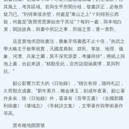
其風土，考其區域。若與生平所聞分歧，發書詳正，必無所
疑乃已。”到得東坡赤壁，何處是“東山之上”？到得荊公西
嶽，何處是“唐寶塔慧褒始舍于其址”？每到一處，與本地白
叟，閑說故典，與書中所記之事，所描之景，逐一查對。
這是實地求證唸書法，勝象牙塔書蠹不止十倍，“炎武之
學大略主于斂華就實，凡國度典制、群邑、掌故、地理、儀
象、河漕、兵家之屬，莫不深究原委，考據得掉”，將紙上與
地上書，合起來讀，“精勤至此，宜所詣淵涵廣博，莫與對
抗。”
顧公影響力宏大的《日知錄》，“稽古有得，隨時札記，
久而類次成書。”窮年累月，雕金琢玉，刻成年夜著。顧公著
作多矣，除《日知錄》外，還著有《音學五書》《全國郡國
利病書》《肇域志》《亭林詩文集》，文學著作與學術著作
等高。
賣布種地開票號