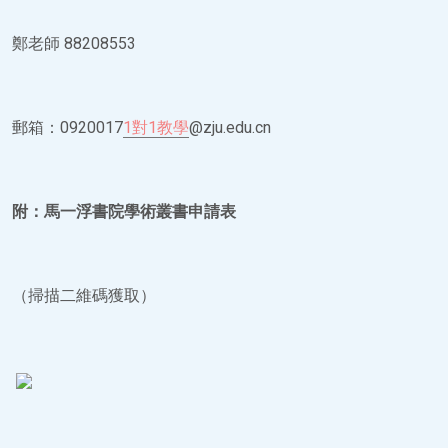
鄭老師 88208553
郵箱：0920017
1對1教學
@zju.edu.cn
附：馬一浮書院學術叢書申請表
（掃描二維碼獲取）