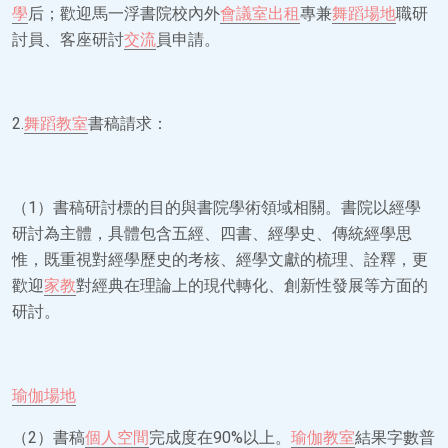
學
后；歡迎馬一浮書院校內外
會議室出租
專兼
舞蹈場地
職研
討員、客座研討
交流
員申請。
2.
舞蹈教室
書稿請求：
（1）書稿研討標的目的與書院學術領域相關。書院以經學
研討為主體，具體包含五經、四書、經學史、傳統經學思
惟，既重視對經學歷史的考核、經學文獻的梳理、詮釋，更
歡迎
家教
對經典在理論上的現代轉化、創新性發展等方面的
研討。
瑜伽場地
（2）書稿
個人空間
完成度在90%以上。
瑜伽教室
結果字數普