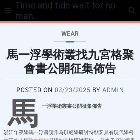
Time and tide wait for no
Skip
to
man.
content
WEAR
馬一浮學術叢找九宮格聚
會書公開征集佈告
POSTED ON
03/23/2025
BY
ADMIN
馬
一浮學術叢書公開征集佈告
浙江年夜學馬一浮書院作為以經學研討特點又具有現代學科