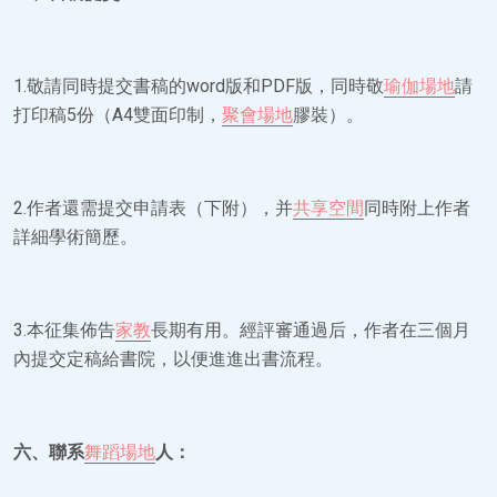
1.敬請同時提交書稿的word版和PDF版，同時敬
瑜伽場地
請
打印稿5份（A4雙面印制，
聚會場地
膠裝）。
2.作者還需提交申請表（下附），并
共享空間
同時附上作者
詳細學術簡歷。
3.本征集佈告
家教
長期有用。經評審通過后，作者在三個月
內提交定稿給書院，以便進進出書流程。
六、聯系
舞蹈場地
人：