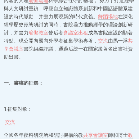
內涵的人理
瑜伽場地
科學綜合性研討基地， 努力于打造經學
與人文研討重鎮，呼應自立知識體系創新和中國話語體系建
設的時代脈動，并盡力展現新的時代意義。
舞蹈場地
在深化
經學歷史形態研討的同時，書院鼎力推動經學的理論創新研
討，并盡力
瑜伽教室
使后者
會議室出租
成為書院建設的顯著
特點。現公開向國內外學者征集學術專著，
交流
由馬一浮
共
享會議室
書院組織評議，通過后統一在國家級著名出書社資
助出書。
一、書稿的征集：
1.征集對象：
交流
全國各年夜科研院所和研討機構的教
共享會議室
師和博士
教