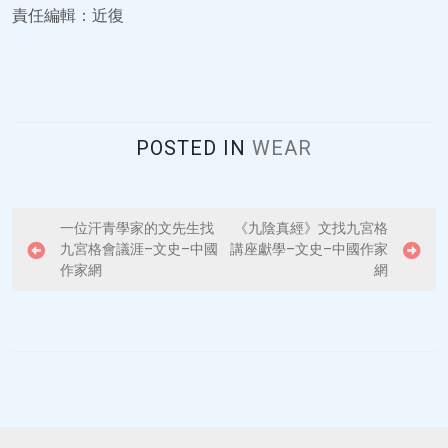
責任編輯：近復
POSTED IN
WEAR
P
一位汗青學家的文先生找
《九陰真經》文找九宮格
九宮格會議涯–文史–中國
講座獻學–文史–中國作家
o
作家網
網
s
t
n
a
v
i