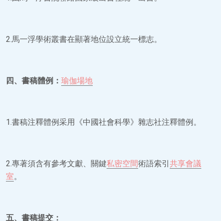
2.馬一浮學術叢書在顯著地位設立統一標志。
四、書稿體例：
瑜伽場地
1.書稿注釋體例采用《中國社會科學》雜志社注釋體例。
2.專著須含有參考文獻、關鍵
私密空間
術語索引
共享會議
室
。
五、書稿提交：