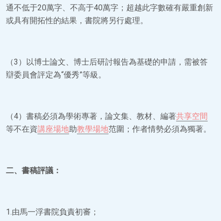
通不低于20萬字、不高于40萬字；超越此字數確有嚴重創新
或具有開拓性的結果，書院將另行處理。
（3）以博士論文、博士后研討報告為基礎的申請，需被答
辯委員會評定為“優秀”等級。
（4）書稿必須為學術專著，論文集、教材、編著
共享空間
等不在資
講座場地
助
教學場地
范圍；作者情勢必須為獨著。
二、書稿評議：
1.由馬一浮書院負責初審；