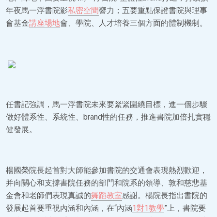
年夜馬一浮書院影
私密空間
響力；五要重點保證書院與理事
會基金
講座場地
會、學院、人才培養三個方面的體制機制。
任書記強調，馬一浮書院未來要緊緊圍繞目標，進一個步驟
做好體系性、系統性、brand性的任務，推進書院加倍扎實穩
健發展。
楊國榮院長起首對大師能參加書院的交通會表現熱烈歡迎，
并向關心和支撐書院任務的部門和院系的領導、敦和慈悲基
金會和老師們表現真誠的
舞蹈教室
感謝。楊院長指出書院的
發展起首要重視內涵和內涵，在“內涵
1對1教學
”上，書院要