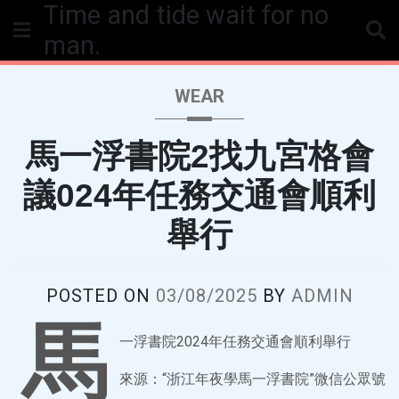
Time and tide wait for no
Skip
to
man.
content
WEAR
馬一浮書院2找九宮格會
議024年任務交通會順利
舉行
POSTED ON
03/08/2025
BY
ADMIN
馬
一浮書院2024年任務交通會順利舉行
來源：“浙江年夜學馬一浮書院”微信公眾號