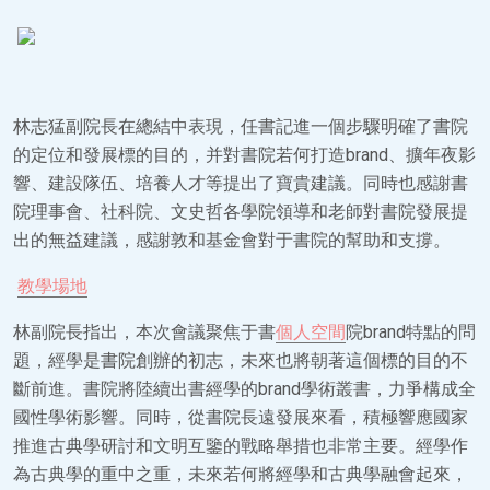
林志猛副院長在總結中表現，任書記進一個步驟明確了書院
的定位和發展標的目的，并對書院若何打造brand、擴年夜影
響、建設隊伍、培養人才等提出了寶貴建議。同時也感謝書
院理事會、社科院、文史哲各學院領導和老師對書院發展提
出的無益建議，感謝敦和基金會對于書院的幫助和支撐。
教學場地
林副院長指出，本次會議聚焦于書
個人空間
院brand特點的問
題，經學是書院創辦的初志，未來也將朝著這個標的目的不
斷前進。書院將陸續出書經學的brand學術叢書，力爭構成全
國性學術影響。同時，從書院長遠發展來看，積極響應國家
推進古典學研討和文明互鑒的戰略舉措也非常主要。經學作
為古典學的重中之重，未來若何將經學和古典學融會起來，