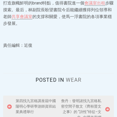
打造旗幟鮮明的brand特點，值得書院進一個
會議室出租
步驟
摸索。最后，林副院長盼望書院今后能繼續獲得列位領導和
老師
共享會議室
的支撐和關愛，使馬一浮書院的各項事業穩
步發展。
責任編輯：近復
POSTED IN
WEAR
P
第四找九宮格講座屆中國
詹丹：發明諸找九宮格私
陽明心學研學游師資班結
密空間子散文《齊桓晉文
o
業典禮舉行
之事》的 “詩性”特征–文