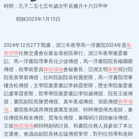
時間：孔子二五七五年歲次甲辰臘月十六日甲申
耶穌2025年1月15日
2024年12月27下戰書，浙江年夜學馬一浮書院2024年度
私
密空間
任務交通會在紫金港校區舉行。浙江年夜學黨委書
記、馬一浮書院理事長任少波傳授，馬一浮書院院長楊國榮
傳授，校學術委員
舞蹈場地
會秘書長、亞洲文明
家教
研討院
院長黃華新傳授，社科院副院長程麗密斯，馬一浮書院理事
樓含松傳授，文學院黨委書記李銘霞密斯，歷史學院黨委書
記盧軍霞密斯，哲學學院黨委書記李恒威傳授、院長王俊傳
授，書院副院長陳赟傳授、真年夜成傳授、張凱傳授
教學場
地
，書院敦和講席傳授虞萬里老師、特聘傳授傅杰老師，兼
任傳授吳根友傳授、賈海生傳授，兼職研討員陸敏珍傳授、
王挺
舞蹈場地
斌特聘副研討員、和書院任務人員參加了本次
交通會。會議由副院長林志猛傳授掌管，對列位領導和老師