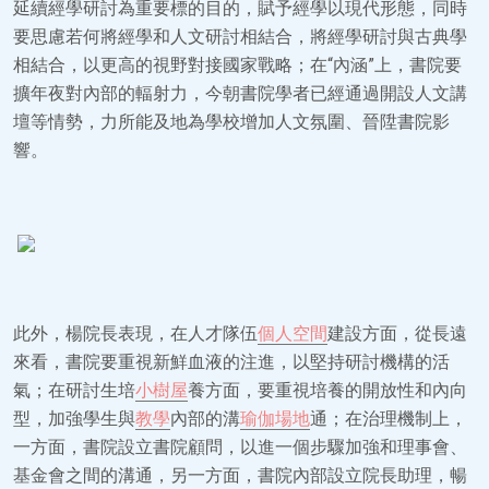
延續經學研討為重要標的目的，賦予經學以現代形態，同時
要思慮若何將經學和人文研討相結合，將經學研討與古典學
相結合，以更高的視野對接國家戰略；在“內涵”上，書院要
擴年夜對內部的輻射力，今朝書院學者已經通過開設人文講
壇等情勢，力所能及地為學校增加人文氛圍、晉陞書院影
響。
此外，楊院長表現，在人才隊伍
個人空間
建設方面，從長遠
來看，書院要重視新鮮血液的注進，以堅持研討機構的活
氣；在研討生培
小樹屋
養方面，要重視培養的開放性和內向
型，加強學生與
教學
內部的溝
瑜伽場地
通；在治理機制上，
一方面，書院設立書院顧問，以進一個步驟加強和理事會、
基金會之間的溝通，另一方面，書院內部設立院長助理，暢