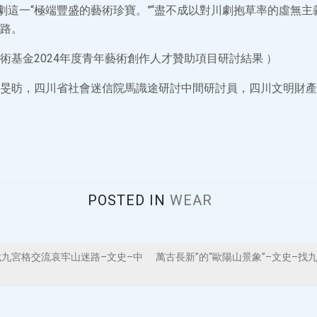
川劇這一“極端豐盛的藝術珍寶。”“盡不成以對川劇抱草率的虛無主
路。
術基金2024年度青年藝術創作人才贊助項目研討結果 ）
旻昉，四川省社會迷信院馬識途研討中間研討員，四川文明財產
POSTED IN
WEAR
九宮格交流哀牢山迷路–文史–中
萬古長新”的“歐陽山景象”–文史–找