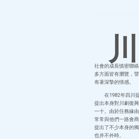
川
社會的成長慎密聯絡
多方面皆有瀏覽，譬
有著深摯的情感。
在1982年四
提出本身對川劇復興
一十。由於任務緣由
常常與他們一路會商
提出了不少本身的獨
也并不外時。