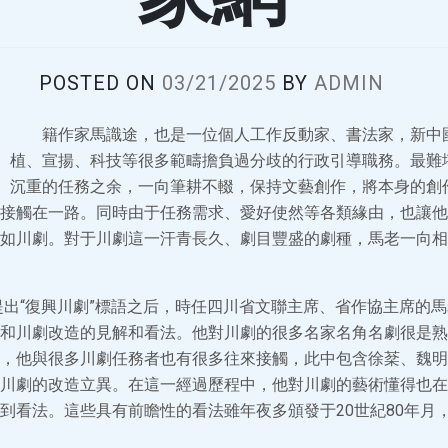
POSTED ON
03/21/2025
BY
ADMIN
籍作家馬識途，也是一位個人工作反動家、書法家，新中
植、宣揚、科技等很多範疇擔負過分歧的行政引導職務。最難
沉重的任務之余，一向筆耕不輟，保持文藝創作，將本身的創
接觸在一路。同時由于任務需求、愛好使然等各類緣由，也讓他
如川劇。對于川劇這一汗青長久、劇目豐盛的劇種，馬老一向相
川提出“復興川劇”標語之后，時任四川省文聯主席、省作協主席的
和川劇改造的見解和看法。他對川劇的很多名家名角名劇很是熟
，他與很多川劇任務者也有很多往來接觸，此中包含徐棻、魏明
川劇的改造立異。在這一經過歷程中，他對川劇的藝術懂得也在
到看法。這些具有前瞻性的看法雖年夜多頒發于20世紀80年月