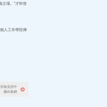
義立場。”才幹使
個人工作學院傳
九宮格見證中
國作家網