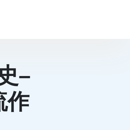
史–
流作