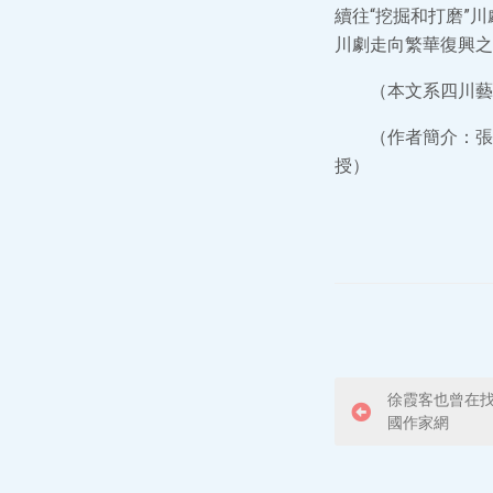
續往“挖掘和打磨”
川劇走向繁華復興之
（本文系四川藝
（作者簡介：張
授）
P
徐霞客也曾在找
國作家網
o
s