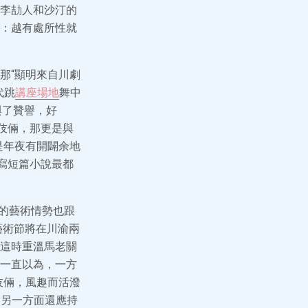
李劼人和沙汀的
：越有處所性就
那“顯明來自川劇
代跳
講座場地
舞中
與了贊譽，好
伎倆，那更是與
是年夜有開闢余地
寫短篇小說最都
憶的藝術情勢也跟
藝術節將在川渝兩
這時重溫馬老關
一直以為，一方
伎倆，風趣而活潑
；另一方面還應持