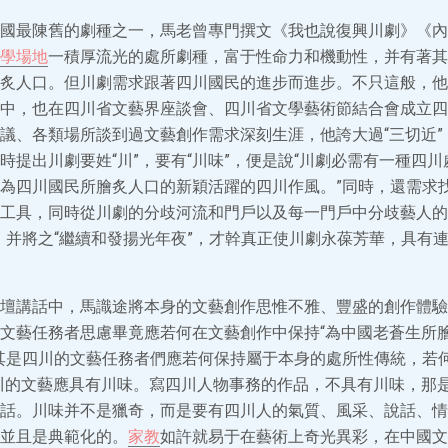
國最陳舊的劇種之一，馬老曾專門撰文《我也說復興川劇》《內
學場地
一積厚流光的處所劇種，富于性命力和機動性，并有著其
炙人口。但川劇需求跟著四川國民的進步而進步。不只這般，他
中，也在四川省文藝界座談會、四川省文學藝術節結合會成立四
議、各類場所談到過文藝創作需求深刻生涯，他誇大過“三切近”
時提出川劇要姓“川”，要有“川味”，便是說“川劇必需有一種四
為四川國民所膾炙人口的新穎活躍的四川作風。”同時，還需求找
工具，同時從川劇的分歧河流和門戶以及每一門戶中分歧藝人的
，并將之“繼續和發揚光年夜”，才幹真正使川劇永葆芳華，具有
壇講話中，馬識途將本身的文藝創作思惟不雅、豐盛的創作體驗
文藝任務者思慮畢竟應若何在文藝創作中保持“為中國老蒼生所
其是四川的文藝任務者們應若何保持屬于本身的處所性傳統，若
川的文藝應具有川味。寫四川人物事務的作品，不具有川味，那
話。川味并不是獵奇，而是要有四川人的氣質、風采、說話、情
並且是典範化的。
家教
如許就易于在藝術上奇光異彩，在中國文