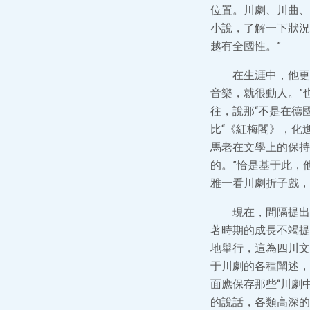
位置。川劇、川曲、
小說，了解一下狀況
越有全國性。”
在生涯中，他更
音樂，就很動人。”
往，說那“不是在德
比“《紅梅閣》，化
馬老在文學上的保持
的。”恰是基于此，
雅一看川劇折子戲，
現在，間隔提出
著時期的成長不竭提
地舉行，這為四川文
于川劇的各種闡述，
面應保存那些“川劇
的說話，各類高深的