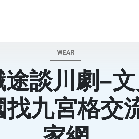
WEAR
識途談川劇–文
國找九宮格交
家網