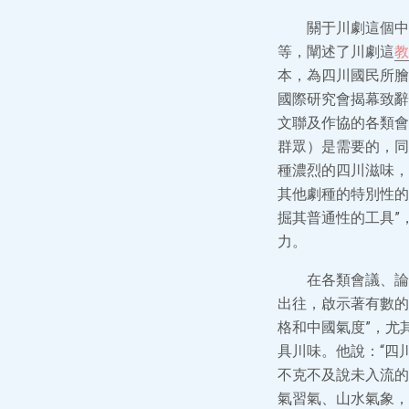
關于川劇這個中
等，闡述了川劇這
教
本，為四川國民所膾
國際研究會揭幕致辭
文聯及作協的各類會
群眾）是需要的，同
種濃烈的四川滋味，
其他劇種的特別性的
掘其普通性的工具”
力。
在各類會議、論
出往，啟示著有數的
格和中國氣度”，尤
具川味。他說：“四
不克不及說未入流的
氣習氣、山水氣象，