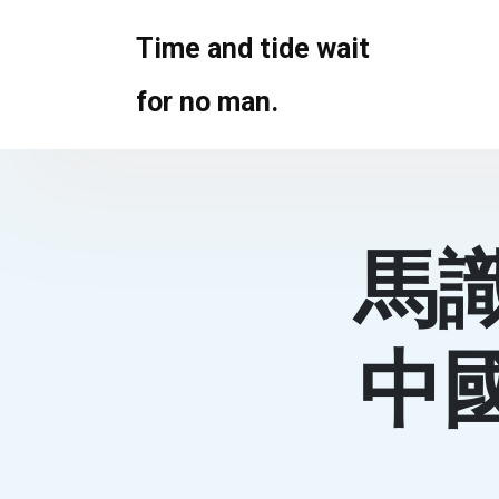
Skip
to
Time and tide wait
content
for no man.
馬
中