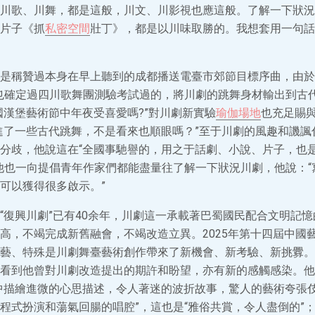
川歌、川舞，都是這般，川文、川影視也應這般。了解一下狀況
片子《抓
私密空間
壯丁》，都是以川味取勝的。我想套用一句話
是稱贊過本身在早上聽到的成都播送電臺市郊節目標序曲，由於
也確定過四川歌舞團測驗考試過的，將川劇的跳舞身材輸出到古
國漢堡藝術節中年夜受喜愛嗎?”對川劇新實驗
瑜伽場地
也充足賜
進了一些古代跳舞，不是看來也順眼嗎？”至于川劇的風趣和譏諷
分歧，他說這在“全國事馳譽的，用之于話劇、小說、片子，也
他也一向提倡青年作家們都能盡量往了解一下狀況川劇，他說：“
可以獲得很多啟示。”
“復興川劇”已有40余年，川劇這一承載著巴蜀國民配合文明記
高，不竭完成新舊融會，不竭改造立異。2025年第十四屆中國
藝、特殊是川劇舞臺藝術創作帶來了新機會、新考驗、新挑釁。
看到他曾對川劇改造提出的期許和盼望，亦有新的感觸感染。他
中描繪進微的心思描述，令人著迷的波折故事，驚人的藝術夸張
程式扮演和蕩氣回腸的唱腔”，這也是“雅俗共賞，令人盡倒的”