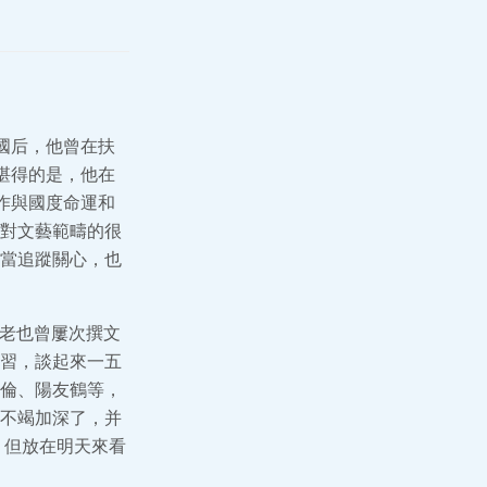
國后，他曾在扶
堪得的是，他在
作與國度命運和
對文藝範疇的很
當追蹤關心，也
馬老也曾屢次撰文
習，談起來一五
倫、陽友鶴等，
不竭加深了，并
，但放在明天來看