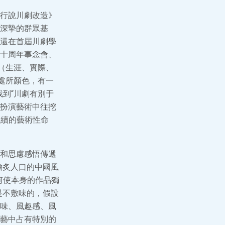
行說川劇改造》
深摯的群眾基
還在首屆川劇學
十周年事念會、
（生涯、實際、
川處所顏色，有一
到“川劇有別于
扮演藝術中往挖
連續的藝術性命
和思慮感悟傳遞
膾炙人口的中國風
何使本身的作品獨
是不敷味的，假設
味、風趣感、風
藝中占有特別的