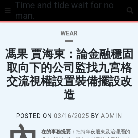
Time and tide wait for no
Skip
to
man.
content
WEAR
馮果 賈海東：論金融穩固
取向下的公司監找九宮格
交流視權設置裝備擺設改
造
POSTED ON
03/16/2025
BY
ADMIN
在的事務撮要：
把持年夜股東及治理層的