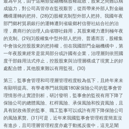
最為罕見，由于這兩類金融機構股權疏散，股東之間難以構
成協力，對公司高管存在監視艱苦，從而帶來外部人對金融
機構運轉的把持。(28)(2)股權克制型外部人把持。我國年夜
部門鄉村貿易銀行的運轉遭到省級鄉村信譽社結合社的治
理，農商行的治理人由省聯社錄用，其股東權力遭到極年夜
的克制。(29)(3)股權集中型外部人把持。普通而言，股權集
中會強化控股股東的把持權，但在我國部門金融機構中，第
一年夜股東經常是當局部分或許國有企業，治理層則依照國
度干部錄用法式停止，控股股東與治理層構成了現實上的好
處配合體，其他股東難以有用監視。(30)
第三，監事會管理和司理層管理程度較為低下，且終年來未
有顯明提高。有學者專門就我國180家保險公司的監事會管
理情形停止實證剖析，研討發明，監事會的監視有用下降了
保險公司的總體風險、杠桿風險、承保風險和投資風險，且
具有財政佈景的監事、職工監事可以或許有用下降保險公司
的風險累贅。(31)可是，近年來我國監事會管理程度簡直沒
有進步，且司理層管理程度亦處于動搖反復中，這充足闡