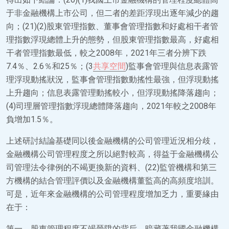
于非金融機構上市公司，但二者的差距浮現出逐年減少的趨
向；(21)(2)股東管理指數、董事會管理指數和好處相干者管
理指數浮現總體上升的態勢，但股東管理指數最高，好處相
干者管理指數最低，較之2008年，2021年三者分辨下跌
7.4％、2.6％和25％；(3
共享空間
)監事會管理與信息表露管
理浮現動搖狀況，監事會管理指數動搖性最強，但浮現動搖
上升趨向；信息表露管理動搖較小，但浮現動搖降落趨向；
(4)司理層管理指數浮現總體降落趨向，2021年較之2008年
負增加1.5％。
上述研討結論基礎同以後金融機構的公司管理近況相分歧，
金融機構公司管理程度之所以絕對較高，得益于金融機構公
司管理法令律例的不竭更換新的資料、(22)監管機構和第三
方機構的結合管理評價以及金融機構董監高的高頻度培訓。
可是，近年來金融機構的公司管理程度增加乏力，重要緣由
在于：
第一，股東管理程度不竭晉陞的背后，暗藏著我國金融機構