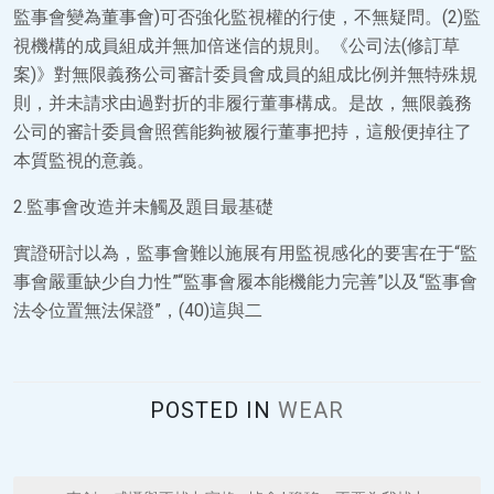
監事會變為董事會)可否強化監視權的行使，不無疑問。(2)監
視機構的成員組成并無加倍迷信的規則。《公司法(修訂草
案)》對無限義務公司審計委員會成員的組成比例并無特殊規
則，并未請求由過對折的非履行董事構成。是故，無限義務
公司的審計委員會照舊能夠被履行董事把持，這般便掉往了
本質監視的意義。
2.監事會改造并未觸及題目最基礎
實證研討以為，監事會難以施展有用監視感化的要害在于“監
事會嚴重缺少自力性”“監事會履本能機能力完善”以及“監事會
法令位置無法保證”，(40)這與二
POSTED IN
WEAR