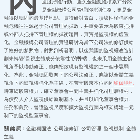
內
過度涉險行動、避免金融風險積累并分散
是金融機構公司管理的特別任務，更是金
融得以穩固的最基礎地點。實證研討表白，損壞性極強的金
融危機往往源起于公司管理的掉敗，并重要表示為股東把持
或外部人把持下管理權的掉衡題目，實質是監視權的虛置
化。金融機構公司管理的實證研討為當下公司法的修訂供給
了較好的參照物，對照剖析發明，以後我國的監視權改造計
劃未轉變“監視主體成分依靠性”的弊端，也未采用全體主義
視角予以聯動修正，能夠招致現有監視權的進一個步驟弱
化。為此，金融穩固取向下的公司法修正，應該以全體主義
視角下的監視權強化為主線，在苦守股東本位的同
瑜伽場地
時束縛股東權力，確立董事會中間主義并強化司理層權柄，
為債務人介入監視供給軌制基本，并且以細化董事會權力、
任務和義務，晉陞監視尺度和擴大監視范圍為框架構建一元
制下的監視型董事會。
關 鍵 詞：
金融穩固法 公司法修訂 公司管理 監視機制 全體
主義