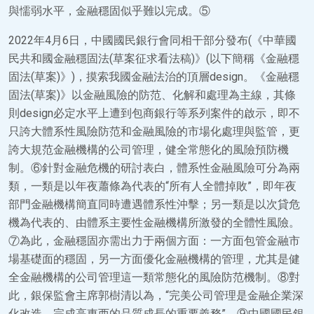
與懦弱水平，金融穩固似乎難以完成。⑤
2022年4月6日，中國國民銀行會同相干部分發布(《中華國
民共和國金融穩固法(草案征求看法稿)》(以下簡稱《金融穩
固法(草案)》)，摸索我國金融法治的頂層design。《金融穩
固法(草案)》以金融風險的防范、化解和處理為主線，其條
則design必定水平上遭到包商銀行等系列案件的啟示，即不
只誇大體系性風險防范和金融風險的市場化處理與監管，更
誇大規范金融機構的公司管理，健全常態化的風險預防機
制。⑥針對金融危機的研討表白，體系性金融風險可分為兩
類，一類是以年夜蕭條為代表的“所有人全體掉敗”，即年夜
部門金融機構簡直同時遭遇體系性沖擊；另一類是以次貸危
機為代表的、由體系主要性金融機構所激發的全體性風險。
⑦為此，金融穩固亦需出力于兩個方面：一方面包管金融市
場基礎面的穩固，另一方面優化金融機構的管理，尤其是健
全金融機構的公司管理這一類常態化的風險防范機制。⑧對
此，銀保監會主席郭樹清以為，“完美公司管理是金融企業深
化改造、完成高東西的品質成長的重要義務”，⑨中國國民銀