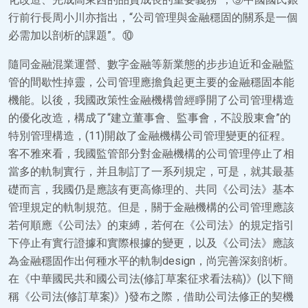
行前行長周小川亦指出，“公司管理與金融穩固的關系是一個
必需加以剖析的課題”。⑩
隨同金融混業運營、數字金融等新業態的步步迫近和金融監
管的間歇性掉靈，公司管理應擔負起更主要的金融穩固本能
機能。以後，我國政策性金融機構曾經睜開了公司管理構造
的優化改造，構成了“建立董事會、監事會，不設股東會”的
特別管理構造，(11)開啟了金融機構公司管理變更的征程。
客不雅來看，我國監管部分對金融機構的公司管理停止了相
當多的軌制實行，并且制訂了一系列規定，可是，就其最基
礎而言，我國仍是應該有更高條理的、共同《公司法》基本
管理規定的軌制規范。但是，關于金融機構的公司管理應該
若何順應《公司法》的束縛，若何在《公司法》的規定指引
下停止有實行證據和實際根據的變更，以及《公司法》應該
為金融穩固作出何種水平的軌制design，尚完善深刻剖析。
在《中華國民共和國公司法(修訂草案征求看法稿)》(以下簡
稱《公司法(修訂草案)》)發布之際，借助公司法修正的契機