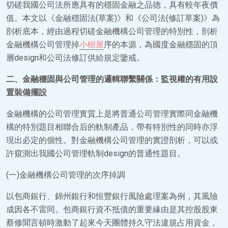
切磋我國公司法所應具有的穩固金融之品德，具有較年夜價
值。本文以《金融穩固法(草案)》和《公司法(修訂草案)》為
剖析底本，經由過程切磋金融機構公司管理的特別性，剖析
金融機構公司管理掉
小樹屋
序的本源，為國度金融穩固的頂
層design和公司法修訂供給規定鑒戒。
二、金融穩固與公司管理的邏輯聯繫關係：監視權的有用設
置裝備擺設
金融機構的公司管理實質上是將普通公司管理實際同金融機
構的特別題目相聯合后的軌制產品，帶有特別性的同時亦浮
現出必定的個性。對金融機構公司管理的實證剖析，可以或
許窺測出我國公司管理軌制design的普通性題目。
(一)金融機構公司管理的次序掉調
以包商銀行、錦州銀行和恒豐銀行風險處理案為例，其風險
成因各不雷同。包商銀行資不抵債的重要緣由是其控股股東
蔡修聞言頓時激動了起來今天團體持久守法違規占用資金，