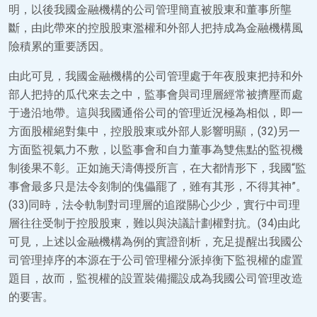
明，以後我國金融機構的公司管理簡直被股東和董事所壟
斷，由此帶來的控股股東濫權和外部人把持成為金融機構風
險積累的重要誘因。
由此可見，我國金融機構的公司管理處于年夜股東把持和外
部人把持的瓜代來去之中，監事會與司理層經常被擠壓而處
于邊沿地帶。這與我國通俗公司的管理近況極為相似，即一
方面股權絕對集中，控股股東或外部人影響明顯，(32)另一
方面監視氣力不敷，以監事會和自力董事為雙焦點的監視機
制後果不彰。正如施天濤傳授所言，在大都情形下，我國“監
事會最多只是法令刻制的傀儡罷了，雖有其形，不得其神”。
(33)同時，法令軌制對司理層的追蹤關心少少，實行中司理
層往往受制于控股股東，難以與決議計劃權對抗。(34)由此
可見，上述以金融機構為例的實證剖析，充足提醒出我國公
司管理掉序的本源在于公司管理權分派掉衡下監視權的虛置
題目，故而，監視權的設置裝備擺設成為我國公司管理改造
的要害。