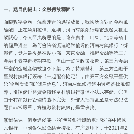
一、題目的提出：金融何故穩固？
面臨數字金融、混業運營的迅猛成長，我國所面對的金融風
險敞口正在急劇拉伸。近期，河南村鎮銀行爆雷激發大批追
蹤關心，令人匪夷所思的是，遠在廣東、山東、北京等省市
的儲戶資金，為何會跨省流進絕對偏僻的河南村鎮銀行？據
報道，儲戶最後是在度小滿、京東金融、攜程金融等第三方
金融平臺存進按期存款，但由于監管政策收緊，第三方金融
平臺的金融產物被迫令下架，為了持續營利，第三方金融平
臺與村鎮銀行簽署《一起配合協定》，由第三方金融平臺供
給“金融渠道”和“儲戶信息”，河南村鎮銀行經由過程德律風領
導，引誘儲戶將資金轉移至村鎮銀行微信小法式存儲。①但
由于村鎮銀行管理構造不完美，外部人把持甚至是守法犯法
題目非常嚴重，終極激發村鎮銀行爆雷事務。
無獨佔偶，備受追蹤關心的“包商銀行風險處理案”在中國國
民銀行、中國銀保監會結合接收、有序處理下，于2021年2