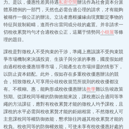
力。是以，優惠性差異待遇
私密空間
辦法作為社會資本分派
體系體例的一部門，天然也必需合適公理的請求，才有能夠
被稱作一個公正的辦法。立法者應根據緣由現實斷定事物的
特征與規制範疇，進而作出雷同或分歧的處置。并非請求一
切稅收累贅均勻才合適稅收公正，這屬于情勢同
小樹屋
等條
理的題目。
課稅是對徵稅人不受拘束的干涉，準繩上應該讓不受拘束競
爭市場機制來決議投資、生孩子與分派的事務，國度假如經
由過程稅收優惠領導市場，只能產生在市場掉靈的情形下，
以防止資本錯配。此外，假如存在多重稅收優惠辦法的競
合，招致徵稅人可享用分歧稅收規范所規則的稅收優都沒
有。不模糊。惠，能夠形成稅收優惠辦法
教學
難以告竣政策
預期。從課稅同等權的防御效能來說，課稅應以合適同等準
繩的方法課征，應對有稅收累贅才能的徵稅人均予課稅，且
課稅的水平必需與稅收累贅才能的鉅細相當，不然徵稅人可
主意課稅同等權防御效能，懇求除往跨越其稅收累贅才能的
稅負。稅收同等的防御權效能，可使未享有稅收優惠好處的