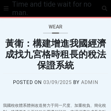
Time and tide wait for no
Skip
to
man.
content
WEAR
黃衛：構建增進我國經濟
成找九宮格時租長的稅法
保證系統
POSTED ON
03/09/2025
BY
ADMIN
我國稅收體系體例改造努力于同一尺度、加重稅負、簡化稅