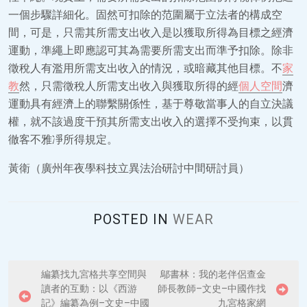
一個步驟詳細化。固然可扣除的范圍屬于立法者的構成空
間，可是，只需其所需支出收入是以獲取所得為目標之經濟
運動，準繩上即應認可其為需要所需支出而準予扣除。除非
徵稅人有濫用所需支出收入的情況，或暗藏其他目標。不
家
教
然，只需徵稅人所需支出收入與獲取所得的經
個人空間
濟
運動具有經濟上的聯繫關係性，基于尊敬當事人的自立決議
權，就不該過度干預其所需支出收入的選擇不受拘束，以貫
徹客不雅凈所得規定。
黃衛（廣州年夜學科技立異法治研討中間研討員）
POSTED IN
WEAR
P
編纂找九宮格共享空間與
鄔書林：我的老伴侶查金
讀者的互動：以《西游
師長教師–文史–中國作找
o
記》編纂為例–文史–中國
九宮格家網