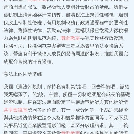
營商周遭的狀況、激起徵稅人發明社會財富的活氣。我們要
從軌制上清算殘存汗青積弊、肅清稅法上規范性輕視、遏制
稅政上軌制性侵權，有用規制稅務行政經過歷程中的逐利性
法律、選擇性法律、活動式法律，建構以保證徵稅人徵稅權
力為焦點的軌制規范系統。
舞蹈教室
要完美稅務行政復議、
稅務司法、稅律例范存案審查三者互為表里的法令接濟系
統，營建有利于徵稅人成長的營商周遭的狀況，推動我國完
成配合富饒的汗青過程。
憲法上的同等準繩
我國《憲法》規則，保持私有制為“走吧，回去準備吧，該給
我媽端茶了。”他說。主體、多種一切制經濟配合成長的基礎
經濟軌制。這在憲法層面斷定了平易近營經濟與其他經濟情
共享會議室
勢同等的位置。其一，成分同等。平易近營經濟
與其他經濟情勢在法令人格和競爭標準方面同等，不克不及
為平易近營企業設置隱形門檻，甚至分歧理請求。其二，義
務同等。平易近營企業承當
舞蹈教室
的法令義務與其他經濟