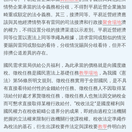
情勢企業承當的法令義務相分歧，不得對平易近營企業施加
畸重或額定的法令義務。其三，接濟同等。平易近營經濟應
該與其他經濟情勢享有雷同的司法接濟和行政接
聚會場地
濟
的權力，不得設置分歧的接濟渠道以示差別。平易近營經濟
同等位置以憲法上同等準繩為根據，請求雷同或類似的情況
要賜與雷同或類似的看待，分歧情況賜與分歧看待，但并不
排擠公道差異的存在。
國民需求當局供給公共福利，為此承當的價格就是向國度繳
稅。徵稅任務是國民憲法上基礎任務
教學場地
，為我國《憲
法》第56條所明文規則。徵稅任務實用于全部國民，是不具
有直接看待給付性的金錢給付任務。徵稅任務人不因取得某
項給付好處才累贅徵稅任務，徵稅任務人也無法因交納稅金
而可懇求直接取得某種行政給付。“稅收法定”是國度權利與
國民權力在稅收範疇公道界分的成果，即經由過程立法機關
把握的立法權來限制行政機關行使課稅權。稅收法定準繩作
為稅法的基石，衍生出課稅要件法定與課稅要
教學
件明白的