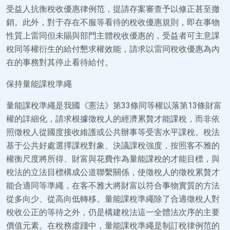
受益人抗衡稅收優惠律例范，提請存案審查予以修正甚至撤
銷。此外，對于存在不服等看待的稅收優惠規則，即在事物
性質上雷同但未賜與部門主體稅收優惠的，受益者可主意課
稅同等權衍生的給付懇求權效能，請求以雷同稅收優惠為內
在的事務對其停止看待給付。
保持量能課稅準繩
量能課稅準繩是我國《憲法》第33條同等權以落第13條財富
權的詳細化，請求根據徵稅人的經濟累贅才能課稅，而非依
照徵稅人從國度接收維護或公共辦事等受害水平課稅。稅法
基于公共好處選擇課稅對象、決議課稅強度，按照客不雅的
權衡尺度將所得、財富與花費作為量能課稅的才能目標，與
稅法的立法目標構成公道聯繫關係，使徵稅人的徵稅累贅才
能合適同等準繩，在客不雅大將財富以符合事物實質的方法
從多向少、從高向低轉移。量能課稅準繩除了合適徵稅人對
稅收公正的等待之外，仍是構建稅法這一全體法次序的主要
價值元素。在稅務虛踐中，量能課稅準繩是制訂稅律例范的