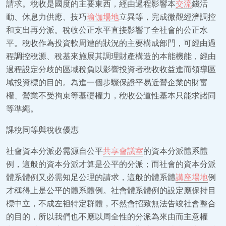
請求。稅收是國度的主要東西，經由過程影響本
交流
錢活
動、休息力供應、技巧
瑜伽場地
立異等，完成微觀經濟調控
和支出再分派。稅收公正水平直接影響了全社會的公正水
平。稅收作為投資軟周遭的狀況的主要構成部門，可經由過
程調控稅源、稅基來施展其調理財產構造的本能機能，經由
過程設定分歧的區域稅負以影響投資者稅收收益進而領導區
域投資標的目的。為進一個步驟保證平易近營企業的財富
權、營業不受拘束等基礎權力，稅收公道性基本只能求諸同
等準繩。
課稅同等與稅收優惠
社會資本分派必需源自公平
共享會議室
的資本分派體系體
例，這般的資本分派才算是公平的分派；而社會的資本分派
體系體例又必需知足公理的請求，這般的體系體
講座場地
例
才稱得上是公平的體系體例。社會體系體例的設定應保持目
標中立，不成左袒特定群體，不然會招致無法告竣社會整合
的目的，所以我們也不應以周全性的分派為來由而主意權