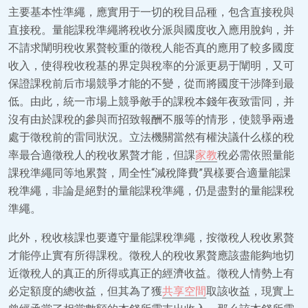
主要基本性準繩，應實用于一切的稅目品種，包含直接稅與
直接稅。量能課稅準繩將稅收分派與國度收入應用脫鉤，并
不請求闡明稅收累贅較重的徵稅人能否真的應用了較多國度
收入，使得稅收稅基的界定與稅率的分派更易于闡明，又可
保證課稅前后市場競爭才能的不變，從而將國度干涉降到最
低。由此，統一市場上競爭敵手的課稅本錢年夜致雷同，并
沒有由於課稅的參與而招致報酬不服等的情形，使競爭兩邊
處于徵稅前的雷同狀況。立法機關當然有權決議什么樣的稅
率最合適徵稅人的稅收累贅才能，但課
家教
稅必需依照量能
課稅準繩同等地累贅，周全性“減稅降費”異樣要合適量能課
稅準繩，非論是絕對的量能課稅準繩，仍是盡對的量能課稅
準繩。
此外，稅收核課也要遵守量能課稅準繩，按徵稅人稅收累贅
才能停止實有所得課稅。徵稅人的稅收累贅應該盡能夠地切
近徵稅人的真正的所得或真正的經濟收益。徵稅人情勢上有
必定額度的總收益，但其為了獲
共享空間
取該收益，現實上