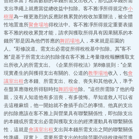
曾經承當了相當數額的本錢所需支出收入，那么該本錢所需
支出準繩上就應當從總收益中扣除。客不雅凈所得規定作
小
樹屋
為一種更激烈的反應財務累贅的稅收加重辦法，被全體
性地置進所
聚會場地
得稅法中。客不雅凈所得規定重要表揚
客不雅的稅收累贅才能，請求與獲取所得具有因果關系的本
錢所“那是因為他們答應的
舞蹈場地
人，本來就是莊園的
人。”彩修說道。需支出必需從所得稅稅基中扣除。其“客不
雅”是基于所需支出的扣除僅在客不雅上考量徵稅報酬獲取支
出所收入的所需支出。《企業所得稅法》第8條規則：“企業
現實產生的與獲得支出有關的、公道的
教學場地
收入，包
會
議室出租
含本錢、所需支出、稅金、喪失和其他收入，準予
在盤算應徵稅所得額時扣
舞蹈場地
除。”這些所需除了他的母
親，沒有人知道他有多沮喪，有多後悔。早知道救人可以省
去這種麻煩，他一開始就不會插手自己的事情。他真的支出
的扣除應該在客不雅上與營業具有聯繫關係性，即扣除支出
的本錢或所需支出必需與獲取支出的經濟運動具有聯繫關係
性，這就是
會議室出租
支出與本錢所需支出之間的聯繫關係
性準繩。現實上，需要所需支出的扣除范圍仍待稅律例范進