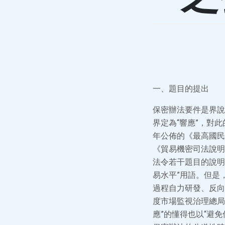
一、題目的提出
保密辦法要件是界說
界定為“響應”，對
年公佈的《最高國民
《貿易機密司法說明
法令若干題目的說明
易水平”用語。但是
過程自力研發、反向
度市場監視治理總局
應”的懂得也以“避