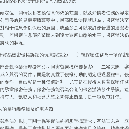
法的感化不局限于保持信息的機密狀況
頭定位，開端說起答應信息傳佈的范圍，以及知情者任務的界定。
公司侵略貿易機密膠葛案中，最高國民法院就以為，保密辦法至
對相干信息予以保密的意圖，或至多是可以或許使普通的運營者
到，若機密信息傳佈范圍未到達大眾所知悉的水平，保密辦法仍
將來的狀況。
于貿易機密侵權訴訟的現實認定之中，并視保密任務為一項保密
門會凱企業治理徵詢公司損害貿易機密膠葛案中，二審未將一審
成立與否的要件，而是將其置于侵權行動的認定經過歷程中。侵
的要件，自己就是一種價值評判。尤其是在侵權人違背保密任務
內承當保密任務，保密任務能否為公道的保密辦法發生爭議。這
持有人、獲取人和社會大眾之間停止衡量，是一種規范評價。
法的舉證義務觸及好處均衡
競爭法》規則了關于保密辦法的初步證據請求，有法官以為，立
的舉證，是基于實務對其余兩個要件的證實尺度較低，被告的證