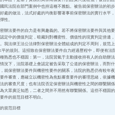
國民法院在部門案例中也持這種不雅點。被告就保密辦法的初步
好處的做法，法式好處的均衡影響著事前保密辦法的實行水平，
彈性。
密辦法要件的自力是有興趣義的。若不將保密辦法要件與其他要
認定中的價值判定，暗藏到對機密性、價值性的現實判定傍邊，
。我法律王法公法律對保密辦法全體組成的判定不周到，規范上
道”水平的規則。這招致在保密辦法要件自力經過歷程中，即便有法
種熟悉也不穩固：第一，法院習氣于主動接收持有人的自助辦法
情況下，法院基礎上會認定被告采取了公道的保密辦法，而對什
，就保密辦法要件與機密性要件的關系，法院的熟悉仍有較年夜
要件審查，應確立以機密性為焦點審查要件的審理思緒，依據機
法的審查尺度；也有法院否定保密辦法與機密性之間的聯繫關係
為大眾廣泛知悉，二者之間并不用然有聯繫關係。這些不穩固的
要件的規范目標不明白。
的規范目標