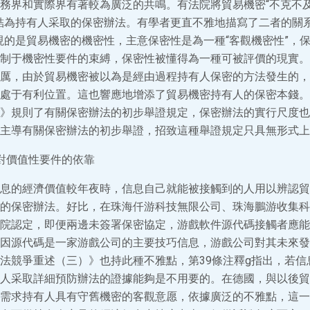
務界和實際界有著較為廣泛的共鳴。有法院將貿易機密“不克不
結為持有人采取的保密辦法。有學者更直不雅地描寫了二者的關系
現的是貿易機密的機密性，主意保密性是為一種“客觀機密性”，
制于機密性要件的束縛，保密性被懂得為一種可被評價的現實。
厲，由於貿易機密被以為是經由過程持有人保密的方法發生的，
處于有利位置。這也響應地增添了貿易機密持有人的保密本錢。即
》規則了有關保密辦法的初步舉證規定，保密辦法的實行尺度也
主導有關保密辦法的初步舉證，招致這種舉證規定只具無形式上
對價值性要件的依靠
息的經濟價值較年夜時，信息自己就能被接觸到的人用以辨認貿
的保密辦法。好比，在珠海仟游科技無限公司、珠海鵬游收集科
院認定，即便兩邊未簽署保密協定，游戲軟件源代碼接觸者應能
因源代碼是一家游戲公司的主要技巧信息，游戲公司對其未來發
法競爭重述（三）》也持此種不雅點，第39條注釋g指出，若信
人采取詳細預防辦法的證據能夠是不用要的。在德國，與以後貿
需求持有人具有守舊機密的客觀意愿，依據廣泛的不雅點，這一