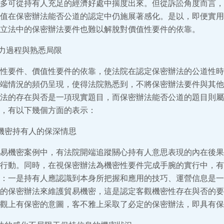
多可從持有人充足的經濟好處中揣度出來。但從訴訟角度而言，
值在保密辦法能否公道的認定中仍施展著感化。是以，即便實用
立法中的保密辦法要件也難以解脫對價值性要件的依靠。
自力過程與熟悉局限
性要件、價值性要件的依靠，使法院在認定保密辦法的公道性時
端情況的頻仍呈現，使得法院熟悉到，不將保密辦法要件與其他
法的存在與否是一項現實題目，而保密辦法能否公道的題目則屬
，有以下幾個方面的表示：
機密持有人的保深情思
易機密案例中，有法院開端追蹤關心持有人意思表現的內在後果，
行動。同時，在視保密辦法為機密性要件完成手腕的實行中，有
：一是持有人應認識到本身所把握和應用的技巧、運營信息是一
的保密辦法來維護貿易機密，這是認定客觀機密性存在與否的要
觀上有保密的意圖，客不雅上采取了必定的保密辦法，即具有保