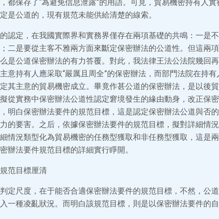
，都保存了“為避免信息泄露”的用語。可見，貿易機密持有人實
定是公道的，現有規范未能供給清楚的線索。
的認定，在我國實際界和實務界僅存在兩項基礎的共鳴：一是不
；二是要從主客不雅兩方面來斷定保密辦法的公道性。但這兩項
么是公道保密辦法的有力答覆。對此，我法律王法公法院幾回再
主意持有人應采取“嚴厲且周全”的保密辦法，而部門法院在持有
定其主意的貿易機密成立。畢竟作甚公道的保密辦法，是以後貿
擬從實務中保密辦法公道性認定窘境發生的緣由動身，改正保密
，明白保密辦法要件的規范目標，這是認定保密辦法公道與否的
力的要害。之后，依據保密辦法要件的規范目標，擬對詳細情況
細情況類型化為貿易機密的任務型獲取和非任務型獲取，這是兩
密辦法要件規范目標的詳細實行睜開。
規范目標厘清
判定尺度，在于能否合適保密辦法要件的規范目標，不然，公道
入一種凌亂狀況。而明白該規范目標，則是以保密辦法要件的自