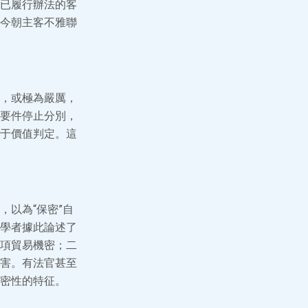
已履行辦法的客
今朝主客不雅聯
，或極為嚴厲，
要件停止分別，
于價值判定。這
以為“保密”自
學者據此論述了
項貿易機密；二
害。有法官甚至
密性的特征。