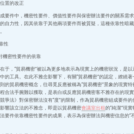
位置的改正
成要件中，機密性要件、價值性要件與保密辦法要件的關系需求
的自力性，因其依靠于其他兩項要件而被質疑，這種依靠性暗藏
。
靠性
對機密性要件的依靠
在于，“貿易機密”被以為更多地表示為現實上的機密狀況，是以
中的工具。在此不雅念影響下，有關“貿易機密”的認定，繚繞著
則的貿易機密概念，往尋覓反應被稱為“貿易機密”景象的現實特
程合法手腕難以獲取，是表白或反應貿易機密客不雅存在的現實特
競爭法》對保密辦法沒有“度”的限制，作為貿易機密組成要件的
影響該立法的不雅念，即是以貿易機密
會議室出租
的“純潔”現
法要件依靠機密性要件的成果，表示為保密辦法與機密信息的“不