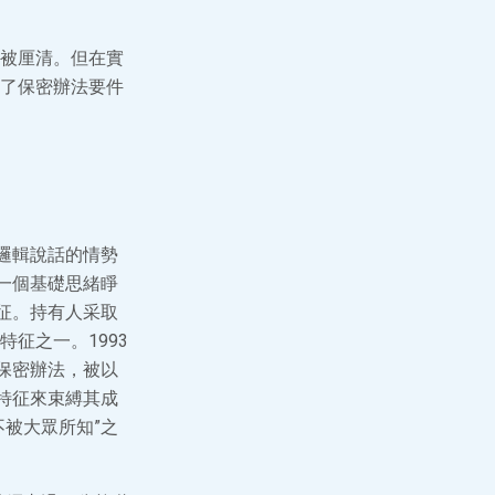
被厘清。但在實
了保密辦法要件
邏輯說話的情勢
一個基礎思緒睜
征。持有人采取
征之一。1993
保密辦法，被以
實特征來束縛其成
被大眾所知”之