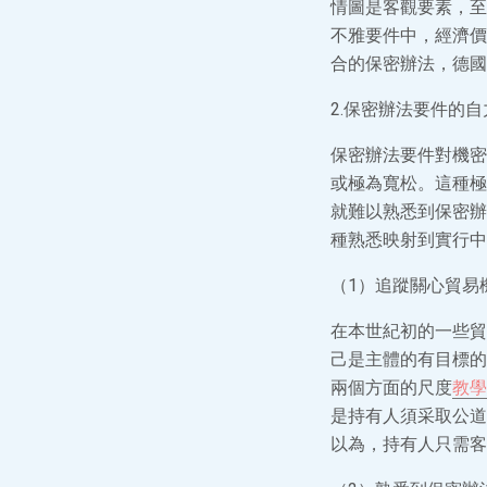
情圖是客觀要素，至
不雅要件中，經濟價
合的保密辦法，德國
2.保密辦法要件的
保密辦法要件對機密
或極為寬松。這種極
就難以熟悉到保密辦
種熟悉映射到實行中
（1）追蹤關心貿易
在本世紀初的一些貿
己是主體的有目標的
兩個方面的尺度
教學
是持有人須采取公道
以為，持有人只需客