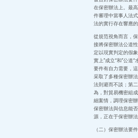
在保密辦法上。最高
件審理中當事人法式
法的實行存在響應的
從規范視角而言，保
接將保密辦法公道性
定以現實判定的假象
實上“成立”和“公
要件有自力需要，這
采取了多種保密辦法
法則避而不談；第二
為，對貿易機密組成
細案情，調理保密辦
保密辦法與信息能否
源，正在于保密辦法
（二）保密辦法要件