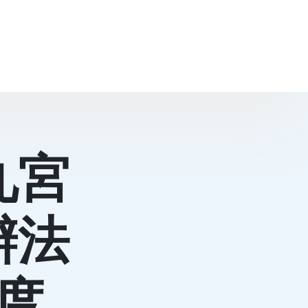
九宮
辦法
度