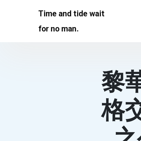
Skip
to
Time and tide wait
content
for no man.
黎
格
之