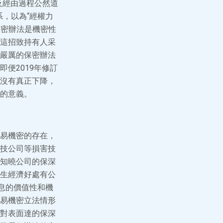
及經由過程公然道
，以為“經權力
保密辦法是機密性
這招致持有人采
嚴厲的保密辦法
便2019年修訂
沒有真正下降，
的意義。
易機密的存在，
技公司等損害技
知曉公司的保深
生經濟好處有公
息的價值性和機
易機密立法情形
對表面達的保深