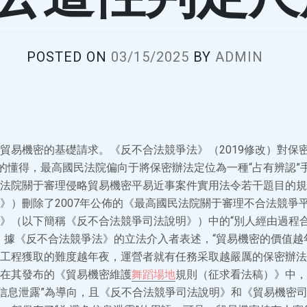
POSTED ON
03/15/2025
BY
ADMIN
貿易機密的基礎請求。《反不合法競爭法》（2019修改）對保
此的懂得，最高國民法院偏向于將保密辦法定位為一種“占有辨認”手
法院關于審理侵略貿易機密平易近事案件實用法令若干題目的規
》）刪除了2007年公佈的《最高國民法院關于審理不合法競爭
》（以下簡稱《反不合法競爭司法說明》）中的“別人經由過程
，據《反不合法競爭法》的立法介入者表述，“貿易機密的價值越
工程獲取的難度越年夜，運營者就有任務采取越嚴厲的保密辦法”。
在其發布的《貿易機密維護
舞蹈場地
規則（征求看法稿）》中，
免信息泄露”為導向，且《反不合法競爭司法說明》和《貿易機密