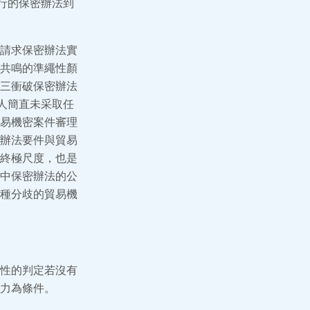
行的保密辦法到
請求保密辦法實
共鳴的準繩性顏
三衝破保密辦法
人簡直未采取任
易機密案件審理
辦法要件與貿易
終極尺度，也是
中保密辦法的公
種分歧的貿易機
性的判定若沒有
力為條件。