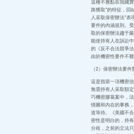
這種不雅點在我國實
路獲取”的特征，回
人采取保密辦法”表
要件的內涵規則。受
取的保密辦法趨于嚴
能使持有人在訴訟中
的《反不合法競爭法
由於機密性要件不難
（2）保密辦法要件
這是指當一項機密信
無需持有人采取額定
巧機密膠葛案中，法
情圖和內在的事務，
道等待。《美國不合
密性是明白的，持有
分歧，之前的立法只