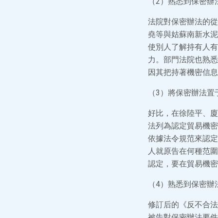
（2）熟悉到保密辦
法院對保密辦法的從
堯等與姑蘇南新水泥
使別人了解持有人有
力。部門法院也熟悉
因其把持著機密信息
（3）將保密辦法置
好比，在徐陸平、廈
法列為認定貿易機密
依據法令規范來認定
人就原告在何種范圍
認定，要在貿易機密
（4）熟悉到保密辦
修訂后的《反不合法
被告對保密辦法要件