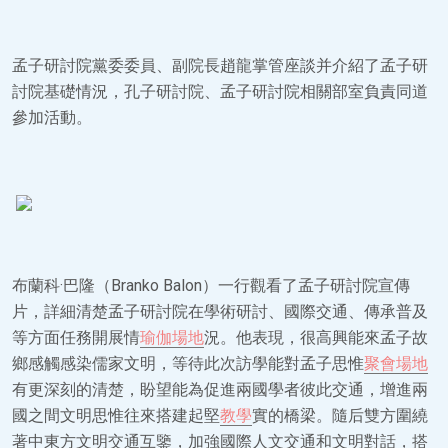
孟子研討院黨委委員、副院長趙龍掌管座談并介紹了孟子研
討院基礎情況，孔子研討院、孟子研討院相關部室負責同道
參加活動。
布蘭科·巴隆（Branko Balon）一行觀看了孟子研討院宣傳
片，詳細清楚孟子研討院在學術研討、國際交通、傳承普及
等方面任務開展情
瑜伽場地
況。他表現，很高興能來孟子故
鄉感觸感染儒家文明，等待此次訪學能對孟子思惟
聚會場地
有更深刻的清楚，盼望能為促進兩國學者彼此交通，增進兩
國之間文明思惟往來搭建起堅
教學
實的橋梁。隨后雙方圍繞
著中東方文明交通互鑒，加強國際人文交通和文明對話，搭