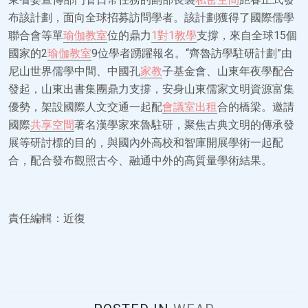
布該計劃，面向全球招募訪問學者。該計劃獲得了國際儒學
聯合會等單
瑜伽教室
位的鼎力
1對1教學
支撐，來自全球15個
國家的2
瑜伽教室
9位學者踴躍報名。“齊魯訪學駐研計劃”由
尼山世界儒學中間、中國孔
家教
子基金會、山東年夜學配合
發起，山東出書集團鼎力支撐，安身山東儒家文明資源富集
優勢，架設國際人文交通一起配
會議室出租
合的橋梁。邀請
國際
共享空間
著名漢學家來魯駐研，聚焦古典文明的傳承發
展等研討標的目的，與國內外高校和智庫開展學術一起配
合，配合發布觀照古今、融通中外的高質量學術結果。
責任編輯：近復