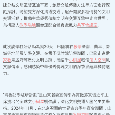
建分歧文明互鑒互通平臺，創新交通傳播方法等方面進行深
刻探討。盼望雙方深化溝通交通，配合開展多種情勢的文明
交通活動，推動中華優秀傳統文明在交通互鑒中走向世界，
為構建人
教學場地
類命運配合體貢獻氣力
共享會議室
。
此次訪學駐研活動為期20天，巴隆將在
教學
濟南、曲阜、鄒
城等地開展訪學交通。在孟子研討院訪學期間，巴隆走進孟
家教
廟孟府等歷史文明古跡，感悟千
小樹屋
載儒
個人空間
風
文脈傳承，感觸感染中華優秀傳統文明的深摯底蘊與獨特魅
力。
“齊魯訪學駐研計劃”是山東省委宣傳部為貫徹落實習近平主
席提出的全球文
小樹屋
明倡議，深化文明交通互鑒的主要舉
措。2024年11月，在北京召開的世界古典學年夜會期間，山
東省委宣傳部門管日常任務的副部長襲
私密空間
艷春正式發