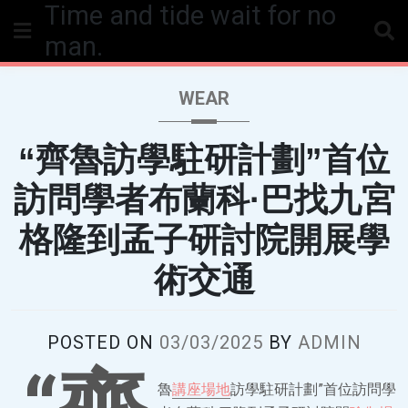
Time and tide wait for no
Skip
to
man.
content
WEAR
“齊魯訪學駐研計劃”首位
訪問學者布蘭科·巴找九宮
格隆到孟子研討院開展學
術交通
POSTED ON
03/03/2025
BY
ADMIN
魯
講座場地
訪學駐研計劃”首位訪問學