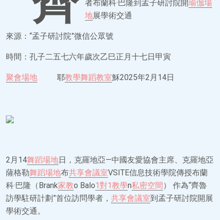
“齊
者布蘭科·巴隆到孟子研討院開
瑜伽場
地
展學術交通
來源：“孟子研討院”微信公眾號
時間：孔子二五七六年歲次乙巳正月十七日甲寅
聚會場地
耶
教學
舞蹈教室
穌2025年2月14日
2月14
舞蹈場地
日，克羅地亞—中國友愛協會主席、克羅地亞
薩格勒
舞蹈場地
布
共享會議室
VSITE信息技術學院傳授布蘭
科·巴隆（Brank
家教
o Balo
1對1教學
n
私密空間
） 作為“齊魯
訪學駐研計劃”首位訪問學者，
共享會議室
到孟子研討院開展
學術交通。